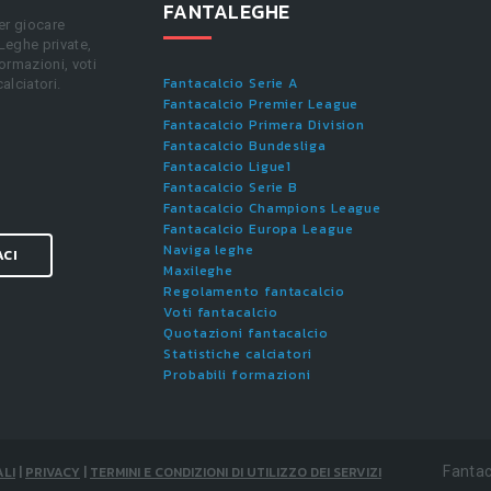
FANTALEGHE
er giocare
 Leghe private,
ormazioni, voti
Fantacalcio Serie A
calciatori.
Fantacalcio Premier League
Fantacalcio Primera Division
Fantacalcio Bundesliga
Fantacalcio Ligue1
Fantacalcio Serie B
Fantacalcio Champions League
Fantacalcio Europa League
Naviga leghe
ACI
Maxileghe
Regolamento fantacalcio
Voti fantacalcio
Quotazioni fantacalcio
Statistiche calciatori
Probabili formazioni
LI
|
PRIVACY
|
TERMINI E CONDIZIONI DI UTILIZZO DEI SERVIZI
Fantac