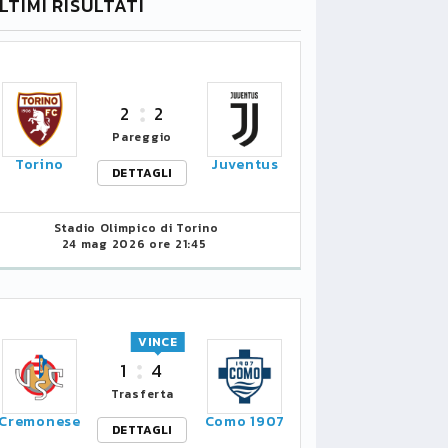
LTIMI RISULTATI
2
2
Pareggio
Torino
Juventus
DETTAGLI
Stadio Olimpico di Torino
24 mag 2026 ore 21:45
VINCE
1
4
Trasferta
Cremonese
Como 1907
DETTAGLI