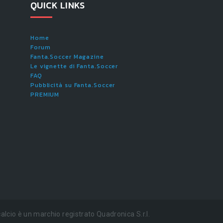
QUICK LINKS
Home
Forum
Fanta.Soccer Magazine
Le vignette di Fanta.Soccer
FAQ
Pubblicità su Fanta.Soccer
PREMIUM
alcio è un marchio registrato Quadronica S.r.l.