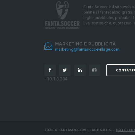
Fanta.Soccer è il sito web p
online al fantacalcio gratis.
leghe pubbliche, probabili f
live, statistiche, quotazioni 
MARKETING E PUBBLICITÀ
marketing@fantasoccevillage.com
CONTATT
- 10.1.0.204
2026
©
FANTASOCCERVILLAGE S.R.L.S.
-
NOTE LEGA