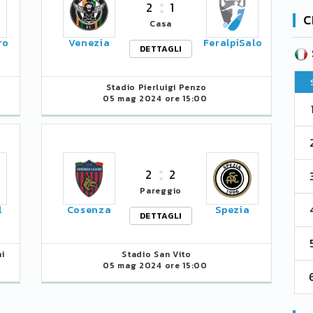
2
1
C
Casa
ro
Venezia
FeralpiSalo
DETTAGLI
SERIE B
CA
CLASSIFICA
Pt
Squadra
PG
Pt
Stadio Pierluigi Penzo
05 mag 2024 ore 15:00
1
Parma
76
38
76
2
Como 1907
67
38
73
2
2
3
Venezia
61
38
70
Pareggio
4
l
Cosenza
Spezia
Cremonese
59
38
67
DETTAGLI
5
Catanzaro
55
38
60
i
Stadio San Vito
05 mag 2024 ore 15:00
6
Palermo
53
38
56