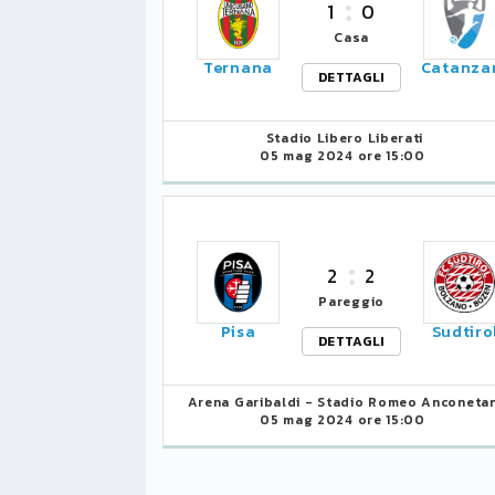
1
0
Casa
Ternana
Catanza
DETTAGLI
LIGUE1
CLASSIFICA
CLASSIFI
PG
Pt
Squadra
PG
Stadio Libero Liberati
05 mag 2024 ore 15:00
1
PSG
34
90
34
2
Monaco
34
73
34
2
2
3
Brest
34
72
34
Pareggio
4
Pisa
Sudtiro
Lille
34
65
34
DETTAGLI
5
und
Nizza
34
63
34
Arena Garibaldi - Stadio Romeo Anconetan
05 mag 2024 ore 15:00
6
Lione
34
47
34