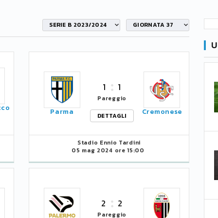
SERIE B 2023/2024
GIORNATA 37
U
1
1
Pareggio
cco
Parma
Cremonese
DETTAGLI
Stadio Ennio Tardini
05 mag 2024 ore 15:00
2
2
Pareggio