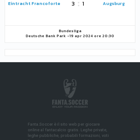
3
1
Eintracht Francoforte
Augsburg
Bundesliga
Deutsche Bank Park -
19 apr 2024 ore 20:30
Fanta.Soccer è il sito web per giocare
online al fantacalcio gratis. Leghe private,
leghe pubbliche, probabili formazioni, voti