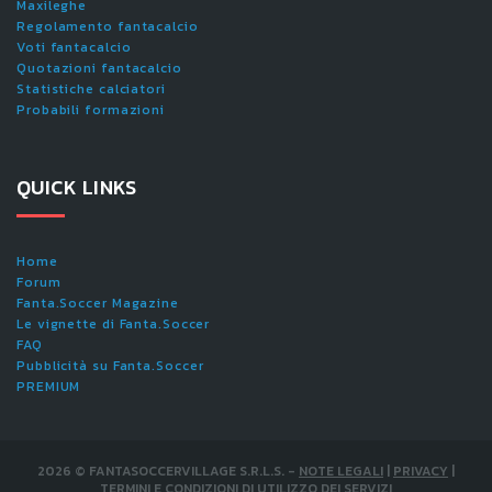
Maxileghe
Regolamento fantacalcio
Voti fantacalcio
Quotazioni fantacalcio
Statistiche calciatori
Probabili formazioni
QUICK LINKS
Home
Forum
Fanta.Soccer Magazine
Le vignette di Fanta.Soccer
FAQ
Pubblicità su Fanta.Soccer
PREMIUM
2026
©
FANTASOCCERVILLAGE S.R.L.S.
-
NOTE LEGALI
|
PRIVACY
|
TERMINI E CONDIZIONI DI UTILIZZO DEI SERVIZI