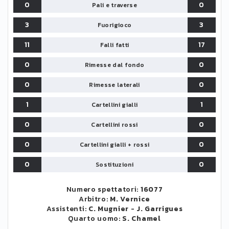
0
0
Pali e traverse
3
3
Fuorigioco
11
17
Falli fatti
0
0
Rimesse dal fondo
0
0
Rimesse laterali
1
1
Cartellini gialli
0
0
Cartellini rossi
0
0
Cartellini gialli + rossi
0
0
Sostituzioni
Numero spettatori:
16077
Arbitro:
M. Vernice
Assistenti:
C. Mugnier
-
J. Garrigues
Quarto uomo:
S. Chamel