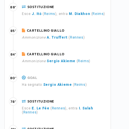
SOSTITUZIONE
88'
Esce
J. Itō
(
Reims
), entra
M. Diakhon
(
Reims
)
CARTELLINO GIALLO
85'
Ammonizione
A. Truffert
(
Rennes
)
CARTELLINO GIALLO
84'
Ammonizione
Sergio Akieme
(
Reims
)
GOAL
80'
Ha segnato
Sergio Akieme
(
Reims
)
SOSTITUZIONE
78'
Esce
E. Le Fée
(
Rennes
), entra
I. Salah
(
Rennes
)