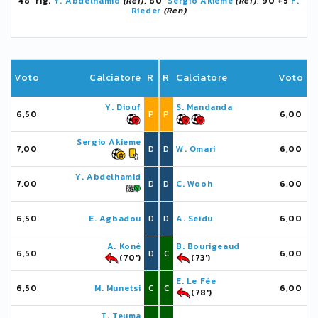
48' rig.
Y. Abdelhamid
(Rei)
, 80'
Sergio Akieme
(Rei)
, 90'+5
F.
Rieder
(Ren)
Voto
Calciatore
R
R
Calciatore
Voto
Y. Diouf
S. Mandanda
6,50
P
P
6,00
Sergio Akieme
7,00
D
D
W. Omari
6,00
Y. Abdelhamid
7,00
D
D
C. Wooh
6,00
6,50
E. Agbadou
D
D
A. Seidu
6,00
A. Koné
B. Bourigeaud
6,50
D
C
6,00
(70')
(73')
E. Le Fée
6,50
M. Munetsi
C
C
6,00
(78')
T. Teuma