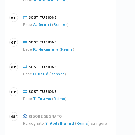
Entra
R. Khadra
(
Reims
)
SOSTITUZIONE
61'
Esce
A. Gouiri
(
Rennes
)
SOSTITUZIONE
61'
Esce
K. Nakamura
(
Reims
)
SOSTITUZIONE
61'
Esce
D. Doué
(
Rennes
)
SOSTITUZIONE
61'
Esce
T. Teuma
(
Reims
)
RIGORE SEGNATO
48'
Ha segnato
Y. Abdelhamid
(
Reims
) su rigore