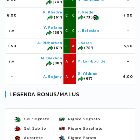
6,00
C
C
B. Santamaria
-
(70')
R. Khadra
F. Rieder
6,00
C
C
7,00
(61')
(73')
Y. Fofana
s.v.
C
C
J. Belocian
-
(88')
A. Richarson
I. Salah
5,50
C
A
5,50
(61')
(78')
M. Diakhon
s.v.
A
A
M. Lambourde
-
(88')
B. Yıldırım
-
A. Bojang
A
A
6,00
(61')
LEGENDA BONUS/MALUS
Gol Segnato
Rigore Segnato
Gol Subito
Rigore Sbagliato
Autorete
Rigore Parato