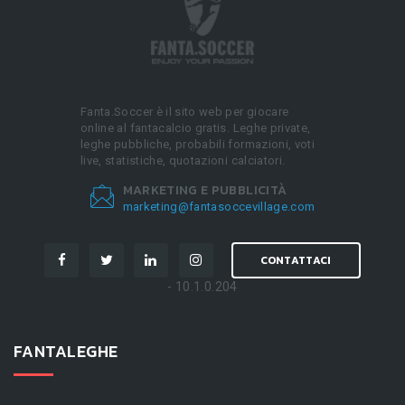
Fanta.Soccer è il sito web per giocare
online al fantacalcio gratis. Leghe private,
leghe pubbliche, probabili formazioni, voti
live, statistiche, quotazioni calciatori.
MARKETING E PUBBLICITÀ
marketing@fantasoccevillage.com
CONTATTACI
- 10.1.0.204
FANTALEGHE