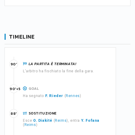
TIMELINE
LA PARTITA È TERMINATA!
90'
L'arbitro ha fischiato la fine della gara.
GOAL
90'+5
Ha segnato
F. Rieder
(
Rennes
)
SOSTITUZIONE
88'
Esce
O. Diakité
(
Reims
), entra
Y. Fofana
(
Reims
)