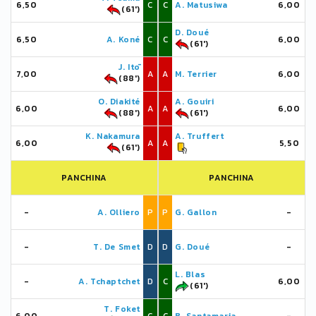
6,50
C
C
A. Matusiwa
6,00
(61')
D. Doué
6,50
A. Koné
C
C
6,00
(61')
J. Itō
7,00
A
A
M. Terrier
6,00
(88')
O. Diakité
A. Gouiri
6,00
A
A
6,00
(88')
(61')
K. Nakamura
A. Truffert
6,00
A
A
5,50
(61')
PANCHINA
PANCHINA
-
A. Olliero
P
P
G. Gallon
-
-
T. De Smet
D
D
G. Doué
-
L. Blas
-
A. Tchaptchet
D
C
6,00
(61')
T. Foket