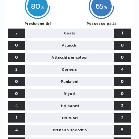
80
65
Precisione tiri
Possesso palla
2
1
Goals
0
0
Attacchi
0
0
Attacchi pericolosi
2
4
Corners
0
0
Punizioni
0
0
Rigori
4
2
Tiri parati
1
2
Tiri fuori
4
5
Tiri nello specchio