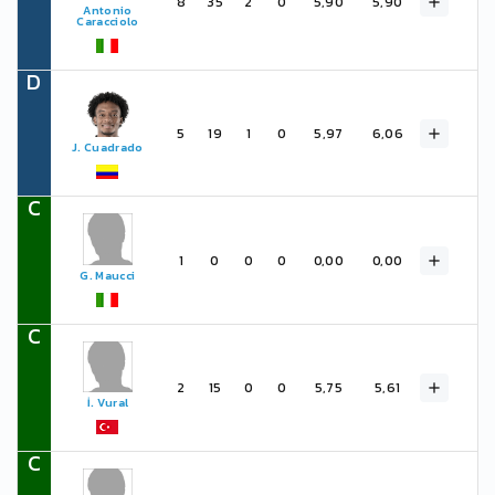
8
35
2
0
5,90
5,90
Antonio
Caracciolo
D
5
19
1
0
5,97
6,06
J. Cuadrado
C
1
0
0
0
0,00
0,00
G. Maucci
C
2
15
0
0
5,75
5,61
İ. Vural
C