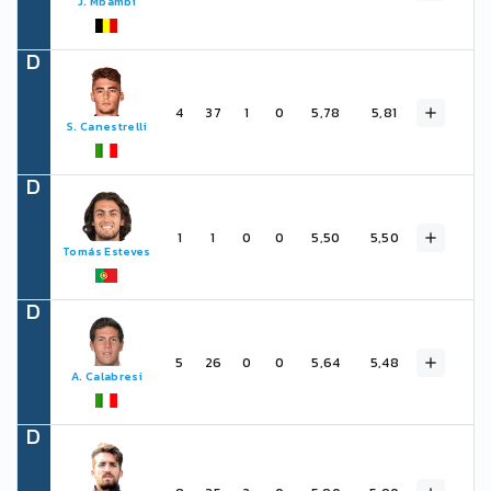
J. Mbambi
D
4
37
1
0
5,78
5,81
S. Canestrelli
D
1
1
0
0
5,50
5,50
Tomás Esteves
D
5
26
0
0
5,64
5,48
A. Calabresi
D