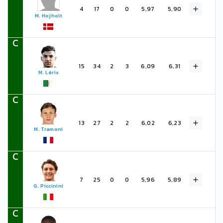
4
17
0
0
5,97
5,90
M. Hojholt
C
15
34
2
3
6,09
6,31
M. Léris
C
13
27
2
2
6,02
6,23
M. Tramoni
C
7
25
0
0
5,96
5,89
G. Piccinini
C