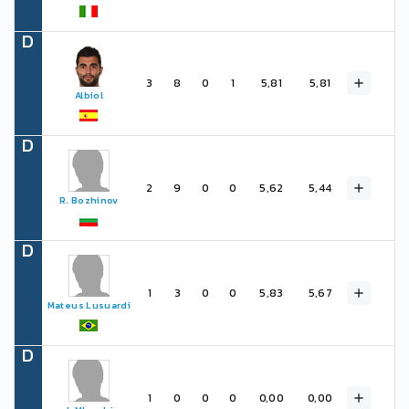
D
3
8
0
1
5,81
5,81
Albiol
D
2
9
0
0
5,62
5,44
R. Bozhinov
D
1
3
0
0
5,83
5,67
Mateus Lusuardi
D
1
0
0
0
0,00
0,00