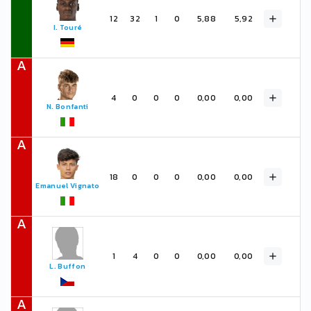
12
32
1
0
5,88
5,92
I. Touré
A
4
0
0
0
0,00
0,00
N. Bonfanti
A
18
0
0
0
0,00
0,00
Emanuel Vignato
A
1
4
0
0
0,00
0,00
L. Buffon
A