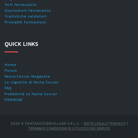
Voti fantacalcio
Quotazioni fantacalcio
Statistiche calciatori
Probabili formazioni
QUICK LINKS
Home
Forum
Fanta.Soccer Magazine
Le vignette di Fanta.Soccer
FAQ
Pubblicità su Fanta.Soccer
PREMIUM
2026
©
FANTASOCCERVILLAGE S.R.L.S.
-
NOTE LEGALI
|
PRIVACY
|
TERMINI E CONDIZIONI DI UTILIZZO DEI SERVIZI