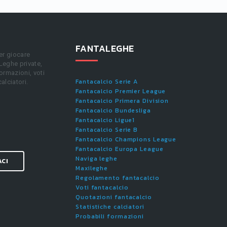
FANTALEGHE
er giocare
 Leghe private,
ormazioni, voti
Fantacalcio Serie A
calciatori.
Fantacalcio Premier League
Fantacalcio Primera Division
Fantacalcio Bundesliga
Fantacalcio Ligue1
Fantacalcio Serie B
Fantacalcio Champions League
Fantacalcio Europa League
Naviga leghe
ACI
Maxileghe
Regolamento fantacalcio
Voti fantacalcio
Quotazioni fantacalcio
Statistiche calciatori
Probabili formazioni