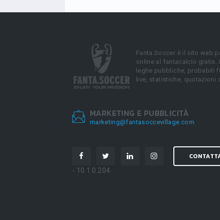
Fanta.Soccer è il sito web p
online al fantacalcio gratis.
leghe pubbliche, probabili f
live, statistiche, quotazioni 
MARKETING E PUBBLICITÀ
marketing@fantasoccevillage.com
CONTATT
- 10.1.0.204