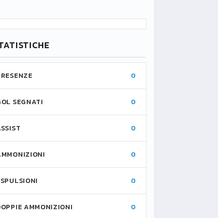
TATISTICHE
PRESENZE
0
GOL SEGNATI
0
ASSIST
0
AMMONIZIONI
0
ESPULSIONI
0
DOPPIE AMMONIZIONI
0