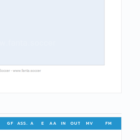
GF
ASS.
A
E
AA
IN
OUT
MV
FM