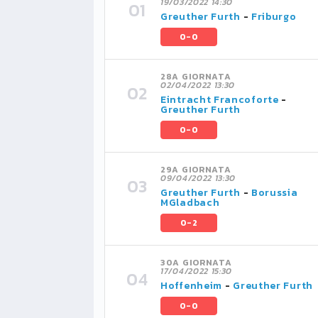
19/03/2022 14:30
Greuther Furth
-
Friburgo
0-0
28A GIORNATA
02/04/2022 13:30
Eintracht Francoforte
-
Greuther Furth
0-0
29A GIORNATA
09/04/2022 13:30
Greuther Furth
-
Borussia
MGladbach
0-2
30A GIORNATA
17/04/2022 15:30
Hoffenheim
-
Greuther Furth
0-0