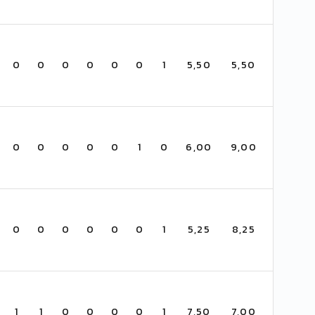
0
0
0
0
0
0
1
5,50
5,50
0
0
0
0
0
1
0
6,00
9,00
0
0
0
0
0
0
1
5,25
8,25
1
1
0
0
0
0
1
7,50
7,00