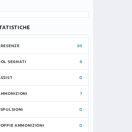
TATISTICHE
PRESENZE
30
GOL SEGNATI
8
ASSIST
0
AMMONIZIONI
7
ESPULSIONI
0
DOPPIE AMMONIZIONI
0