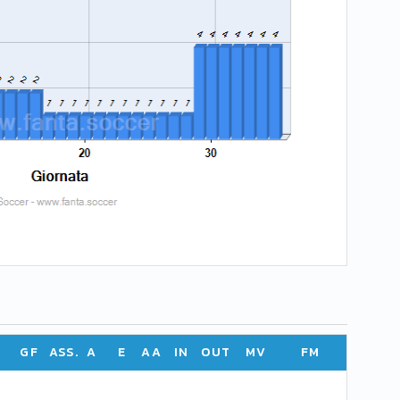
GF
ASS.
A
E
AA
IN
OUT
MV
FM