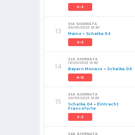
5-2
31A GIORNATA
05/05/2023 18:30
Mainz
-
Schalke 04
2-3
32A GIORNATA
13/05/2023 13:30
Bayern Monaco
-
Schalke 04
6-0
33A GIORNATA
20/05/2023 13:30
Schalke 04
-
Eintracht
Francoforte
2-2
34A GIORNATA