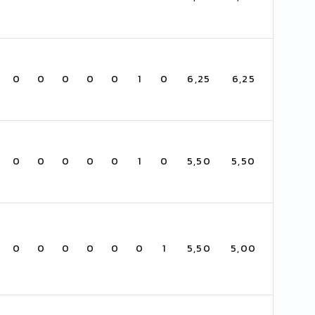
0
0
0
0
0
1
0
6,25
6,25
0
0
0
0
0
1
0
5,50
5,50
0
0
0
0
0
0
1
5,50
5,00