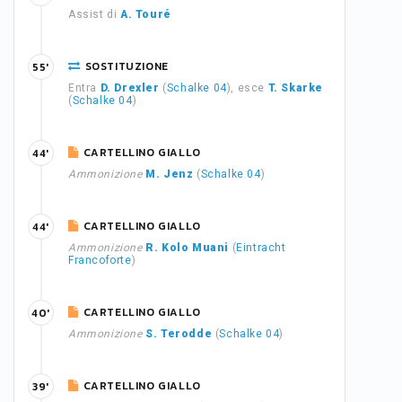
Assist di
A. Touré
SOSTITUZIONE
55'
Entra
D. Drexler
(
Schalke 04
), esce
T. Skarke
(
Schalke 04
)
CARTELLINO GIALLO
44'
Ammonizione
M. Jenz
(
Schalke 04
)
CARTELLINO GIALLO
44'
Ammonizione
R. Kolo Muani
(
Eintracht
Francoforte
)
CARTELLINO GIALLO
40'
Ammonizione
S. Terodde
(
Schalke 04
)
CARTELLINO GIALLO
39'