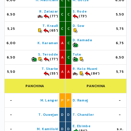
6,00
H. Matriciani
C
C
M. Götze
6,00
R. Zalazar
S. Rode
6,50
C
C
5,50
(77')
(73')
T. Krauß
D. Sow
5,25
C
C
5,75
(65')
D. Kamada
6,00
K. Karaman
A
C
6,75
S. Terodde
Tuta
6,50
A
C
6,50
(77')
T. Skarke
R. Kolo Muani
5,50
A
A
5,75
(55')
(84')
PANCHINA
PANCHINA
-
M. Langer
P
P
D. Ramaj
-
-
T. Ouwejan
D
D
T. Chandler
-
E. Ebimbe
-
M. Kamiński
D
D
s.v.
(84')