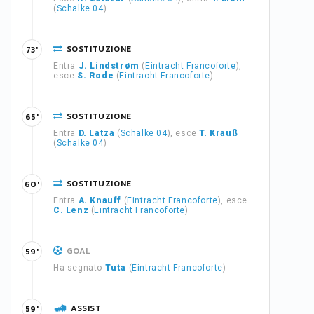
(
Schalke 04
)
SOSTITUZIONE
73'
Entra
J. Lindstrøm
(
Eintracht Francoforte
),
esce
S. Rode
(
Eintracht Francoforte
)
SOSTITUZIONE
65'
Entra
D. Latza
(
Schalke 04
), esce
T. Krauß
(
Schalke 04
)
SOSTITUZIONE
60'
Entra
A. Knauff
(
Eintracht Francoforte
), esce
C. Lenz
(
Eintracht Francoforte
)
GOAL
59'
Ha segnato
Tuta
(
Eintracht Francoforte
)
ASSIST
59'