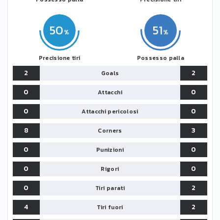
50
51
Precisione tiri
Possesso palla
2
2
Goals
0
0
Attacchi
0
0
Attacchi pericolosi
8
3
Corners
0
0
Punizioni
0
0
Rigori
0
2
Tiri parati
4
2
Tiri fuori