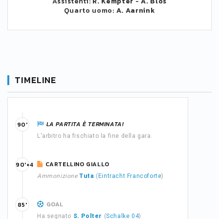
Assistenti:
R. Kempter
-
A. Blos
Quarto uomo:
A. Aarnink
TIMELINE
LA PARTITA È TERMINATA!
90'
L'arbitro ha fischiato la fine della gara.
CARTELLINO GIALLO
90'+4
Ammonizione
Tuta
(
Eintracht Francoforte
)
GOAL
85'
Ha segnato
S. Polter
(
Schalke 04
)