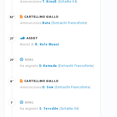
Ammonizione
T. Krauß
(
Schalke 04
)
CARTELLINO GIALLO
32'
Ammonizione
Buta
(
Eintracht Francoforte
)
ASSIST
21'
Assist di
R. Kolo Muani
GOAL
21'
Ha segnato
D. Kamada
(
Eintracht Francoforte
)
CARTELLINO GIALLO
6'
Ammonizione
D. Sow
(
Eintracht Francoforte
)
GOAL
1'
Ha segnato
S. Terodde
(
Schalke 04
)