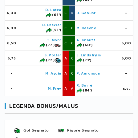
D. Latza
6,00
C
D
D. Gebuhr
-
(65')
D. Drexler
6,00
C
C
M. Hasebe
-
(55')
T. Mohr
A. Knauff
6,50
C
C
6,00
(77')
(60')
S. Polter
J. Lindstrøm
6,75
A
C
6,00
(77')
(73')
-
M. Aydin
A
C
P. Aaronson
-
R. Borré
-
M. Frey
A
A
s.v.
(84')
LEGENDA BONUS/MALUS
Gol Segnato
Rigore Segnato