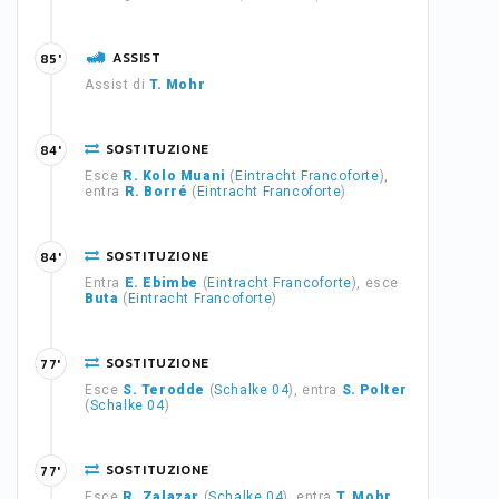
ASSIST
85'
Assist di
T. Mohr
SOSTITUZIONE
84'
Esce
R. Kolo Muani
(
Eintracht Francoforte
),
entra
R. Borré
(
Eintracht Francoforte
)
SOSTITUZIONE
84'
Entra
E. Ebimbe
(
Eintracht Francoforte
), esce
Buta
(
Eintracht Francoforte
)
SOSTITUZIONE
77'
Esce
S. Terodde
(
Schalke 04
), entra
S. Polter
(
Schalke 04
)
SOSTITUZIONE
77'
Esce
R. Zalazar
(
Schalke 04
), entra
T. Mohr