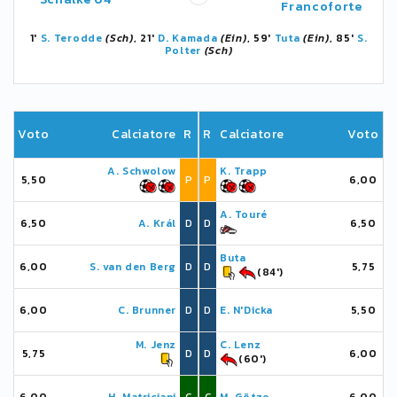
Francoforte
1'
S. Terodde
(Sch)
, 21'
D. Kamada
(Ein)
, 59'
Tuta
(Ein)
, 85'
S.
Polter
(Sch)
Voto
Calciatore
R
R
Calciatore
Voto
A. Schwolow
K. Trapp
5,50
P
P
6,00
A. Touré
6,50
A. Král
D
D
6,50
Buta
6,00
S. van den Berg
D
D
5,75
(84')
6,00
C. Brunner
D
D
E. N'Dicka
5,50
M. Jenz
C. Lenz
5,75
D
D
6,00
(60')