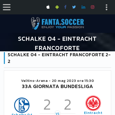
SCHALKE 04 - EINTRACHT
FRANCOFORTE
SCHALKE 04 - EINTRACHT FRANCOFORTE 2-
HOME
CALENDARIO BUNDESLIGA 2022/2023
2
SCHALKE 04 - EINTRACHT FRANCOFORTE
Veltins-Arena -
20 mag 2023 ore 15:30
33A GIORNATA BUNDESLIGA
2
2
Eintracht
VS
Schalke 04