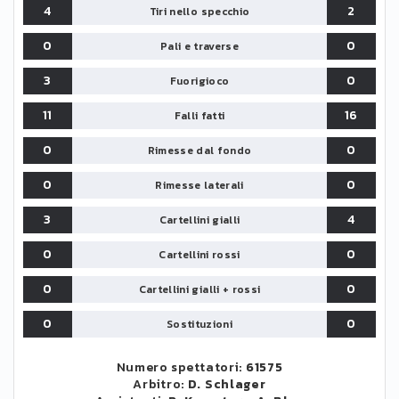
4
2
Tiri nello specchio
0
0
Pali e traverse
3
0
Fuorigioco
11
16
Falli fatti
0
0
Rimesse dal fondo
0
0
Rimesse laterali
3
4
Cartellini gialli
0
0
Cartellini rossi
0
0
Cartellini gialli + rossi
0
0
Sostituzioni
Numero spettatori:
61575
Arbitro:
D. Schlager