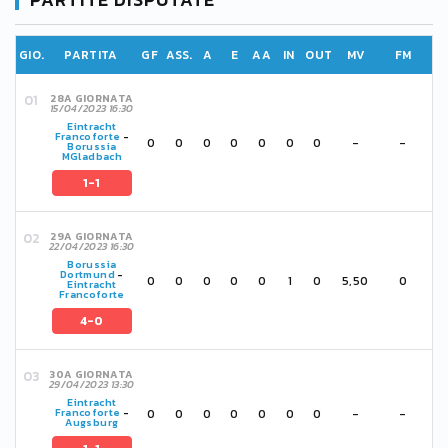
GIO.
PARTITA
GF
ASS.
A
E
AA
IN
OUT
MV
FM
28A GIORNATA
15/04/2023 16:30
Eintracht
Francoforte
-
0
0
0
0
0
0
0
-
-
Borussia
MGladbach
1-1
29A GIORNATA
22/04/2023 16:30
Borussia
Dortmund
-
0
0
0
0
0
1
0
5,50
0
Eintracht
Francoforte
4-0
30A GIORNATA
29/04/2023 13:30
Eintracht
0
0
0
0
0
0
0
-
-
Francoforte
-
Augsburg