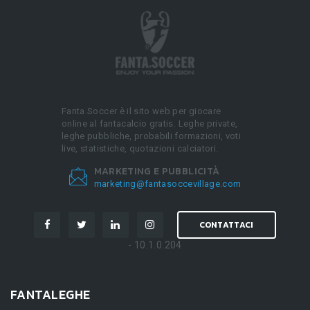
Fanta.Soccer è il sito web per giocare
online al fantacalcio gratis. Leghe private,
leghe pubbliche, probabili formazioni, voti
live, statistiche, quotazioni calciatori.
MARKETING E PUBBLICITÀ
marketing@fantasoccevillage.com
CONTATTACI
- 10.1.0.204
FANTALEGHE