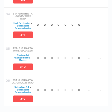
1-1
31A GIORNATA
06/05/2023
13:30
Hoffenheim
-
0
0
0
0
0
0
0
-
-
Eintracht
Francoforte
3-1
32A GIORNATA
13/05/2023 13:30
Eintracht
0
0
0
0
0
0
0
-
-
Francoforte
-
Mainz
3-0
33A GIORNATA
20/05/2023 13:30
Schalke 04
-
0
0
0
0
0
0
0
-
-
Eintracht
Francoforte
2-2