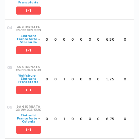
Francoforte
1-1
4A GIORNATA
12/09/2021 13:30
Eintracht
0
0
0
0
0
0
0
6,50
0
Francoforte
-
Stoccarda
1-1
5A GIORNATA
19/09/2021 17:30
Wolfsburg
-
0
0
1
0
0
0
0
5,25
0
Eintracht
Francoforte
1-1
6A GIORNATA
25/09/2021 13:30
Eintracht
0
0
1
0
0
0
0
6,75
0
Francoforte
-
Colonia
1-1