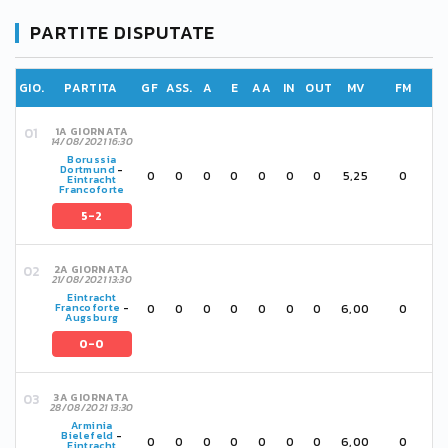
PARTITE DISPUTATE
GIO.
PARTITA
GF
ASS.
A
E
AA
IN
OUT
MV
FM
1A GIORNATA
14/08/2021 16:30
Borussia
Dortmund
-
0
0
0
0
0
0
0
5,25
0
Eintracht
Francoforte
5-2
2A GIORNATA
21/08/2021 13:30
Eintracht
0
0
0
0
0
0
0
6,00
0
Francoforte
-
Augsburg
0-0
3A GIORNATA
28/08/2021 13:30
Arminia
Bielefeld
-
0
0
0
0
0
0
0
6,00
0
Eintracht