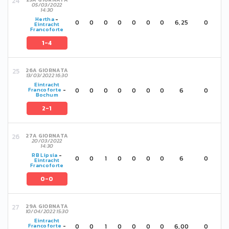
05/03/2022
14:30
Hertha
-
0
0
0
0
0
0
0
6,25
0
Eintracht
Francoforte
1-4
26A GIORNATA
13/03/2022 16:30
Eintracht
0
0
0
0
0
0
0
6
0
Francoforte
-
Bochum
2-1
27A GIORNATA
20/03/2022
14:30
RB Lipsia
-
0
0
1
0
0
0
0
6
0
Eintracht
Francoforte
0-0
29A GIORNATA
10/04/2022 15:30
Eintracht
0
0
1
0
0
0
0
6,00
0
Francoforte
-