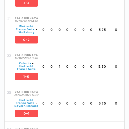
2-3
22A GIORNATA
12/02/2022 14:30
Eintracht
0
0
0
0
0
0
0
5,75
0
Francoforte
-
Wolfsburg
0-2
23A GIORNATA
19/02/2022 17:30
Colonia
-
0
0
1
0
0
0
0
5,50
0
Eintracht
Francoforte
1-0
24A GIORNATA
26/02/2022 17:30
Eintracht
0
0
0
0
0
0
0
5,75
0
Francoforte
-
Bayern Monaco
0-1
25A GIORNATA