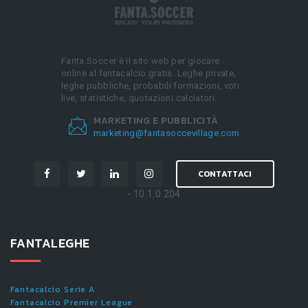
Fanta.Soccer è il sito web per giocare
online al fantacalcio gratis. Leghe private,
leghe pubbliche, probabili formazioni, voti
live, statistiche, quotazioni calciatori.
MARKETING E PUBBLICITÀ
marketing@fantasoccevillage.com
CONTATTACI
- 10.1.0.204
FANTALEGHE
Fantacalcio Serie A
Fantacalcio Premier League