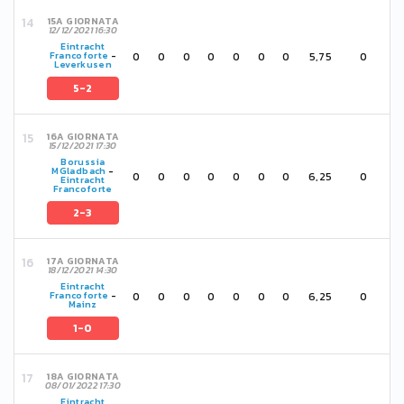
15A GIORNATA
12/12/2021 16:30
Eintracht
0
0
0
0
0
0
0
5,75
0
Francoforte
-
Leverkusen
5-2
16A GIORNATA
15/12/2021 17:30
Borussia
MGladbach
-
0
0
0
0
0
0
0
6,25
0
Eintracht
Francoforte
2-3
17A GIORNATA
18/12/2021 14:30
Eintracht
0
0
0
0
0
0
0
6,25
0
Francoforte
-
Mainz
1-0
18A GIORNATA
08/01/2022 17:30
Eintracht