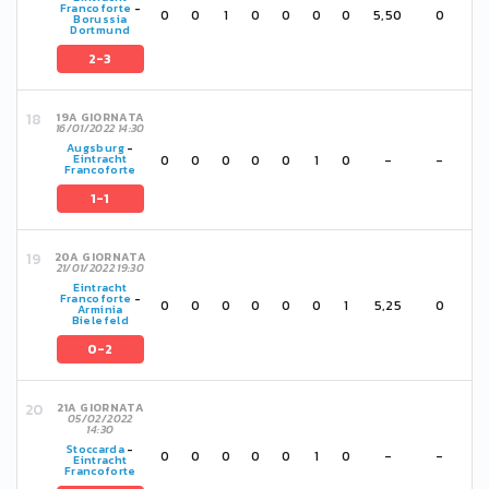
Francoforte
-
0
0
1
0
0
0
0
5,50
0
Borussia
Dortmund
2-3
19A GIORNATA
16/01/2022 14:30
Augsburg
-
0
0
0
0
0
1
0
-
-
Eintracht
Francoforte
1-1
20A GIORNATA
21/01/2022 19:30
Eintracht
Francoforte
-
0
0
0
0
0
0
1
5,25
0
Arminia
Bielefeld
0-2
21A GIORNATA
05/02/2022
14:30
Stoccarda
-
0
0
0
0
0
1
0
-
-
Eintracht
Francoforte