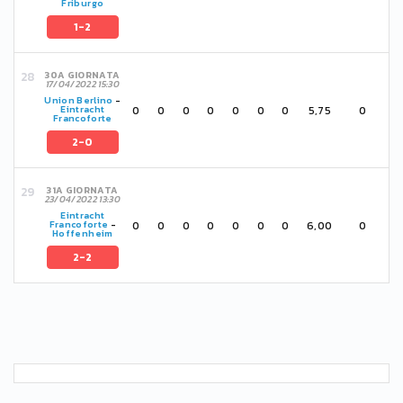
Friburgo
1-2
30A GIORNATA
17/04/2022 15:30
Union Berlino
-
0
0
0
0
0
0
0
5,75
0
Eintracht
Francoforte
2-0
31A GIORNATA
23/04/2022 13:30
Eintracht
0
0
0
0
0
0
0
6,00
0
Francoforte
-
Hoffenheim
2-2