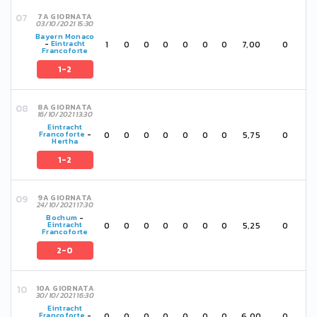
7A GIORNATA
03/10/2021 15:30
Bayern Monaco
1
0
0
0
0
0
0
7,00
0
-
Eintracht
Francoforte
1-2
8A GIORNATA
16/10/2021 13:30
Eintracht
0
0
0
0
0
0
0
5,75
0
Francoforte
-
Hertha
1-2
9A GIORNATA
24/10/2021 17:30
Bochum
-
0
0
0
0
0
0
0
5,25
0
Eintracht
Francoforte
2-0
10A GIORNATA
30/10/2021 16:30
Eintracht
0
0
0
0
0
0
0
6,00
0
Francoforte
-