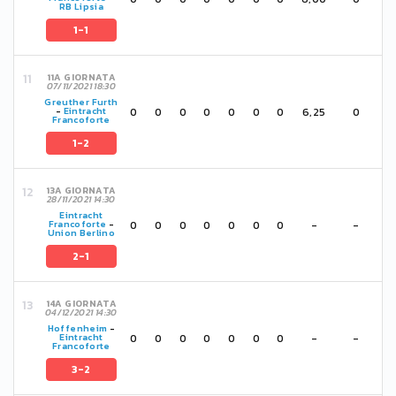
RB Lipsia
1-1
11A GIORNATA
07/11/2021 18:30
Greuther Furth
0
0
0
0
0
0
0
6,25
0
-
Eintracht
Francoforte
1-2
13A GIORNATA
28/11/2021 14:30
Eintracht
0
0
0
0
0
0
0
-
-
Francoforte
-
Union Berlino
2-1
14A GIORNATA
04/12/2021 14:30
Hoffenheim
-
0
0
0
0
0
0
0
-
-
Eintracht
Francoforte
3-2