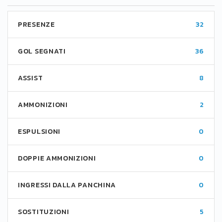
PRESENZE
32
GOL SEGNATI
36
ASSIST
8
AMMONIZIONI
2
ESPULSIONI
0
DOPPIE AMMONIZIONI
0
INGRESSI DALLA PANCHINA
0
SOSTITUZIONI
5