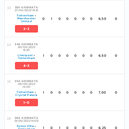
33A GIORNATA
27/04/2023 19:15
Tottenham
-
0
1
0
0
0
0
0
6,50
0
Manchester
United
2-2
34A GIORNATA
30/04/2023
15:30
1
0
0
0
0
0
0
6,50
0
Liverpool
-
Tottenham
4-3
35A GIORNATA
06/05/2023
14:00
1
0
0
0
0
0
0
7,00
0
Tottenham
-
Crystal Palace
1-0
36A GIORNATA
13/05/2023 14:00
Aston Villa
-
1
0
1
0
0
0
0
6,25
0
Tottenham