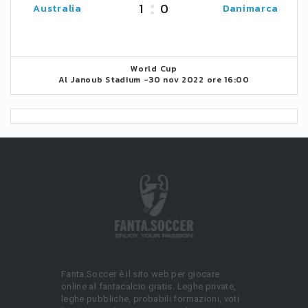
1
0
Australia
Danimarca
World Cup
Al Janoub Stadium -
30 nov 2022 ore 16:00
Fanta.Soccer è il sito web per giocare
online al fantacalcio gratis. Leghe private,
leghe pubbliche, probabili formazioni, voti