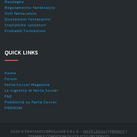
Maxileghe
Regolamento fantacalcio
Voti fantacalcio
Quotazioni fantacalcio
Statistiche calciatori
Probabili formazioni
QUICK LINKS
Home
Forum
Fanta.Soccer Magazine
Le vignette di Fanta.Soccer
FAQ
Pubblicità su Fanta.Soccer
PREMIUM
2026
©
FANTASOCCERVILLAGE S.R.L.S.
-
NOTE LEGALI
|
PRIVACY
|
TERMINI E CONDIZIONI DI UTILIZZO DEI SERVIZI