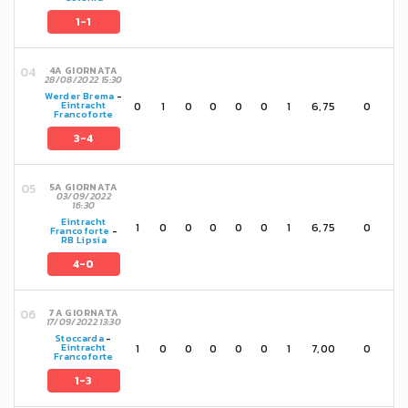
1-1
4A GIORNATA
28/08/2022 15:30
Werder Brema
-
0
1
0
0
0
0
1
6,75
0
Eintracht
Francoforte
3-4
5A GIORNATA
03/09/2022
16:30
Eintracht
1
0
0
0
0
0
1
6,75
0
Francoforte
-
RB Lipsia
4-0
7A GIORNATA
17/09/2022 13:30
Stoccarda
-
1
0
0
0
0
0
1
7,00
0
Eintracht
Francoforte
1-3