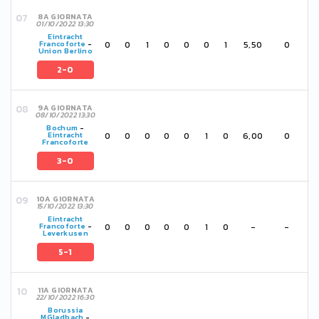
8A GIORNATA
01/10/2022 13:30
Eintracht
0
0
1
0
0
0
1
5,50
0
Francoforte
-
Union Berlino
2-0
9A GIORNATA
08/10/2022 13:30
Bochum
-
0
0
0
0
0
1
0
6,00
0
Eintracht
Francoforte
3-0
10A GIORNATA
15/10/2022 13:30
Eintracht
0
0
0
0
0
1
0
-
-
Francoforte
-
Leverkusen
5-1
11A GIORNATA
22/10/2022 16:30
Borussia
MGladbach
-