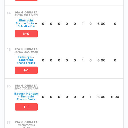
16A GIORNATA
21/01/2023 14:30
Eintracht
0
0
0
0
0
1
0
6,00
0
Francoforte
-
Schalke 04
3-0
17A GIORNATA
25/01/2023 19:30
Friburgo
-
0
0
0
0
0
1
0
6,00
0
Eintracht
Francoforte
1-1
18A GIORNATA
28/01/2023 17:30
Bayern Monaco
0
0
0
0
0
0
1
6,00
6,00
-
Eintracht
Francoforte
1-1
19A GIORNATA
04/02/2023
14:30