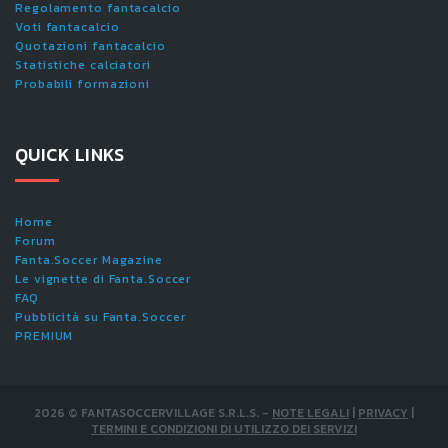
Regolamento fantacalcio
Voti fantacalcio
Quotazioni fantacalcio
Statistiche calciatori
Probabili formazioni
QUICK LINKS
Home
Forum
Fanta.Soccer Magazine
Le vignette di Fanta.Soccer
FAQ
Pubblicità su Fanta.Soccer
PREMIUM
2026
©
FANTASOCCERVILLAGE S.R.L.S.
-
NOTE LEGALI
|
PRIVACY
|
TERMINI E CONDIZIONI DI UTILIZZO DEI SERVIZI