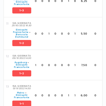
0
0
0
0
0
1
0
6,25
0
Eintracht
Francoforte
1-3
12A GIORNATA
29/10/2022 16:30
Eintracht
Francoforte
-
0
0
1
0
0
0
1
5,50
0
Borussia
Dortmund
1-2
13A GIORNATA
05/11/2022 14:30
Augsburg
-
1
0
0
0
0
0
1
7,50
0
Eintracht
Francoforte
1-2
15A GIORNATA
13/11/2022 14:30
Mainz
-
0
0
0
0
0
1
1
6,00
0
Eintracht
Francoforte
1-1