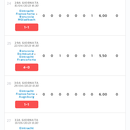
28A GIORNATA
15/04/2023 16:30
Eintracht
Francoforte
-
0
0
0
0
0
0
1
6,00
0
Borussia
MGladbach
1-1
29A GIORNATA
22/04/2023 16:30
Borussia
Dortmund
-
0
0
1
0
0
0
1
5,50
0
Eintracht
Francoforte
4-0
30A GIORNATA
29/04/2023 13:30
Eintracht
0
0
0
0
0
0
0
6,00
0
Francoforte
-
Augsburg
1-1
32A GIORNATA
13/05/2023 13:30
Eintracht