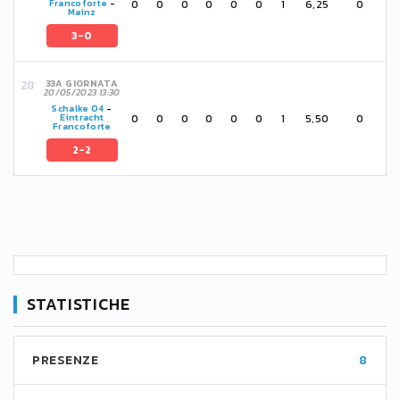
0
0
0
0
0
0
1
6,25
0
Francoforte
-
Mainz
3-0
33A GIORNATA
20/05/2023 13:30
Schalke 04
-
0
0
0
0
0
0
1
5,50
0
Eintracht
Francoforte
2-2
STATISTICHE
PRESENZE
8