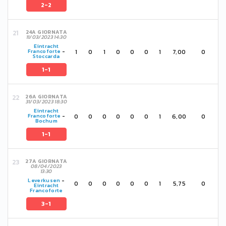
2-2
24A GIORNATA
11/03/2023 14:30
Eintracht
1
0
1
0
0
0
1
7,00
0
Francoforte
-
Stoccarda
1-1
26A GIORNATA
31/03/2023 18:30
Eintracht
0
0
0
0
0
0
1
6,00
0
Francoforte
-
Bochum
1-1
27A GIORNATA
08/04/2023
13:30
Leverkusen
-
0
0
0
0
0
0
1
5,75
0
Eintracht
Francoforte
3-1