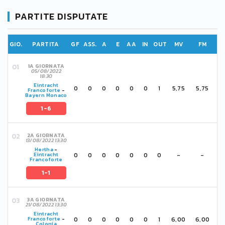
PARTITE DISPUTATE
GIO.
PARTITA
GF
ASS.
A
E
AA
IN
OUT
MV
FM
1A GIORNATA
05/08/2022
18:30
Eintracht
0
0
0
0
0
0
1
5,75
5,75
Francoforte
-
Bayern Monaco
1-6
2A GIORNATA
13/08/2022 13:30
Hertha
-
0
0
0
0
0
0
0
-
-
Eintracht
Francoforte
1-1
3A GIORNATA
21/08/2022 13:30
Eintracht
0
0
0
0
0
0
1
6,00
6,00
Francoforte
-
Colonia