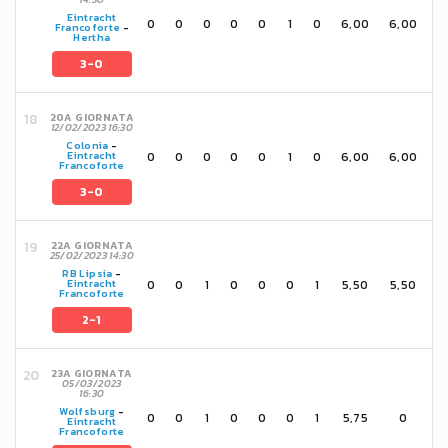
Eintracht
0
0
0
0
0
1
0
6,00
6,00
Francoforte
-
Hertha
3-0
20A GIORNATA
12/02/2023 16:30
Colonia
-
0
0
0
0
0
1
0
6,00
6,00
Eintracht
Francoforte
3-0
22A GIORNATA
25/02/2023 14:30
RB Lipsia
-
0
0
1
0
0
0
1
5,50
5,50
Eintracht
Francoforte
2-1
23A GIORNATA
05/03/2023
16:30
Wolfsburg
-
0
0
1
0
0
0
1
5,75
0
Eintracht
Francoforte