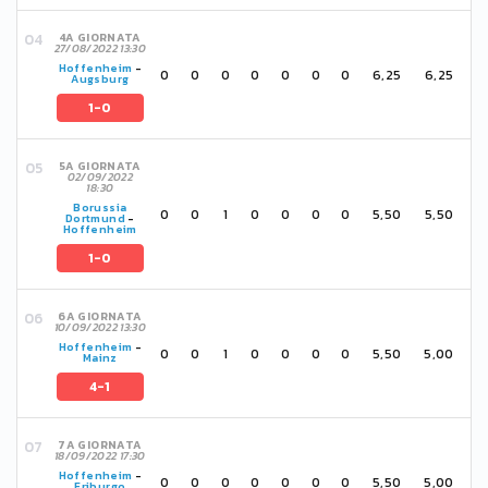
4A GIORNATA
27/08/2022 13:30
Hoffenheim
-
0
0
0
0
0
0
0
6,25
6,25
Augsburg
1-0
5A GIORNATA
02/09/2022
18:30
Borussia
0
0
1
0
0
0
0
5,50
5,50
Dortmund
-
Hoffenheim
1-0
6A GIORNATA
10/09/2022 13:30
Hoffenheim
-
0
0
1
0
0
0
0
5,50
5,00
Mainz
4-1
7A GIORNATA
18/09/2022 17:30
Hoffenheim
-
0
0
0
0
0
0
0
5,50
5,00
Friburgo