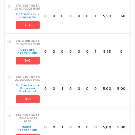
17A GIORNATA
24/01/2023 19:30
Hoffenheim
-
0
0
0
0
0
0
1
5,50
5,50
Stoccarda
2-2
21A GIORNATA
17/02/2023 19:30
Augsburg
-
0
0
0
0
0
0
1
5,25
0
Hoffenheim
1-0
22A GIORNATA
25/02/2023 14:30
Hoffenheim
-
0
0
1
0
0
0
0
5,00
5,00
Borussia
Dortmund
0-1
23A GIORNATA
04/03/2023
14:30
0
0
1
0
0
0
0
5,00
5,00
Mainz
-
Hoffenheim