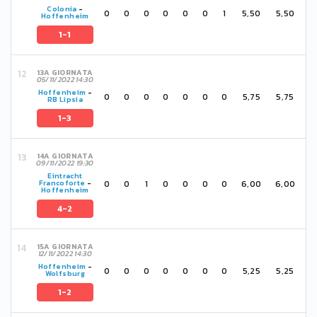
Colonia
-
0
0
0
0
0
0
1
5,50
5,50
Hoffenheim
1-1
13A GIORNATA
05/11/2022 14:30
Hoffenheim
-
0
0
0
0
0
0
0
5,75
5,75
RB Lipsia
1-3
14A GIORNATA
09/11/2022 19:30
Eintracht
0
0
1
0
0
0
0
6,00
6,00
Francoforte
-
Hoffenheim
4-2
15A GIORNATA
12/11/2022 14:30
Hoffenheim
-
0
0
0
0
0
0
0
5,25
5,25
Wolfsburg
1-2