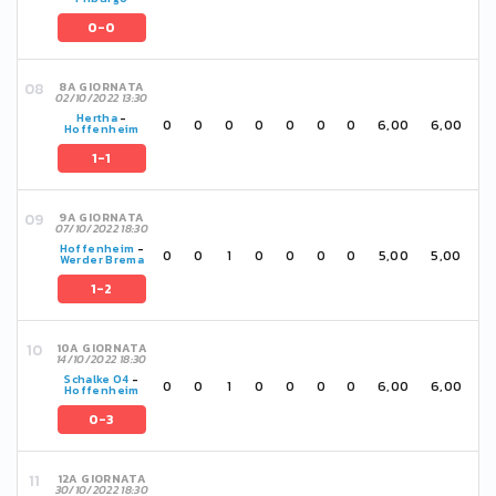
0-0
8A GIORNATA
02/10/2022 13:30
Hertha
-
0
0
0
0
0
0
0
6,00
6,00
Hoffenheim
1-1
9A GIORNATA
07/10/2022 18:30
Hoffenheim
-
0
0
1
0
0
0
0
5,00
5,00
Werder Brema
1-2
10A GIORNATA
14/10/2022 18:30
Schalke 04
-
0
0
1
0
0
0
0
6,00
6,00
Hoffenheim
0-3
12A GIORNATA
30/10/2022 18:30