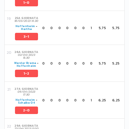
1-0
25A GIORNATA
18/03/2023 14:30
Hoffenheim
-
0
0
0
0
0
0
1
5,75
5,75
Hertha
3-1
26A GIORNATA
02/04/2023
15:30
0
0
0
0
0
0
0
5,75
5,25
Werder Brema
-
Hoffenheim
1-2
27A GIORNATA
09/04/2023
17:30
0
0
0
0
0
0
1
6,25
6,25
Hoffenheim
-
Schalke 04
2-0
29A GIORNATA
22/04/2023 13:30