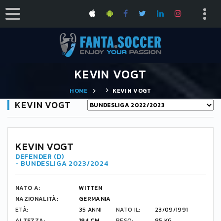
KEVIN VOGT
HOME
KEVIN VOGT
KEVIN VOGT
22
KEVIN VOGT
DEFENDER (D)
- BUNDESLIGA 2023/2024
NATO A:
WITTEN
NAZIONALITÀ:
GERMANIA
ETÀ:
35 ANNI
NATO IL:
23/09/1991
ALTEZZA:
194 CM
PESO:
85 KG