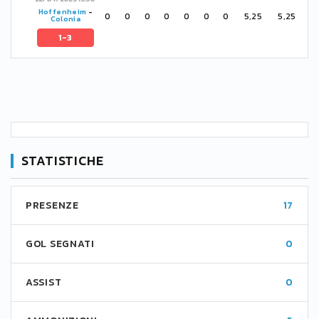
Hoffenheim
-
0
0
0
0
0
0
0
5,25
5,25
Colonia
1-3
STATISTICHE
PRESENZE
17
GOL SEGNATI
0
ASSIST
0