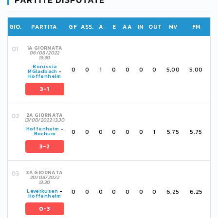
GIO.
PARTITA
GF
ASS.
A
E
AA
IN
OUT
MV
FM
1A GIORNATA
06/08/2022
13:30
Borussia
0
0
1
0
0
0
0
5,00
5,00
MGladbach
-
Hoffenheim
3-1
2A GIORNATA
13/08/2022 13:30
Hoffenheim
-
0
0
0
0
0
0
1
5,75
5,75
Bochum
3-2
3A GIORNATA
20/08/2022
13:30
0
0
0
0
0
0
0
6,25
6,25
Leverkusen
-
Hoffenheim
0-3