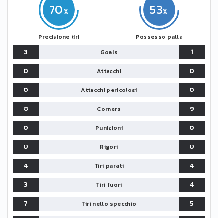
70
53
Precisione tiri
Possesso palla
3
1
Goals
0
0
Attacchi
0
0
Attacchi pericolosi
8
9
Corners
0
0
Punizioni
0
0
Rigori
4
4
Tiri parati
3
4
Tiri fuori
7
5
Tiri nello specchio