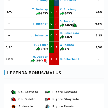
-
S. Rudy
C
D
P. Klemens
-
T. Delaney
K. Boateng
s.v.
C
A
5,50
(83')
(65')
S. Jovetić
-
T. Bischof
C
A
6,50
(46')
D. Lukebakio
-
U. Tohumcu
C
A
6,25
(46')
F. Becker
W. Kanga
5,50
C
A
5,50
(76')
(73')
M. Dabbur
5,00
A
A
D. Scherhant
-
(69')
LEGENDA BONUS/MALUS
Gol Segnato
Rigore Segnato
Gol Subito
Rigore Sbagliato
Autorete
Rigore Parato