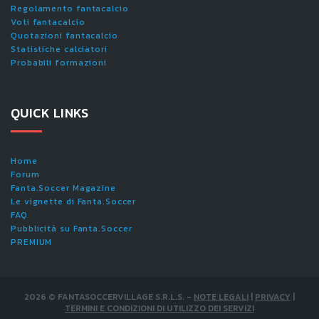
Regolamento fantacalcio
Voti fantacalcio
Quotazioni fantacalcio
Statistiche calciatori
Probabili formazioni
QUICK LINKS
Home
Forum
Fanta.Soccer Magazine
Le vignette di Fanta.Soccer
FAQ
Pubblicità su Fanta.Soccer
PREMIUM
2026
©
FANTASOCCERVILLAGE S.R.L.S.
-
NOTE LEGALI
|
PRIVACY
|
TERMINI E CONDIZIONI DI UTILIZZO DEI SERVIZI