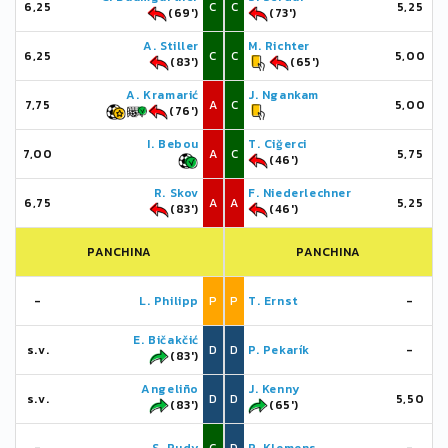
6,25
C
C
5,25
(69')
(73')
A. Stiller
M. Richter
6,25
C
C
5,00
(83')
(65')
A. Kramarić
J. Ngankam
7,75
A
C
5,00
(76')
I. Bebou
T. Ciğerci
7,00
A
C
5,75
(46')
R. Skov
F. Niederlechner
6,75
A
A
5,25
(83')
(46')
PANCHINA
PANCHINA
-
L. Philipp
P
P
T. Ernst
-
E. Bičakčić
s.v.
D
D
P. Pekarík
-
(83')
Angeliño
J. Kenny
s.v.
D
D
5,50
(83')
(65')