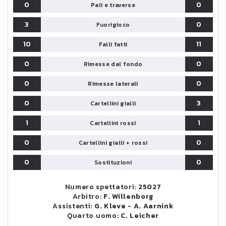
0
0
Pali e traverse
3
0
Fuorigioco
10
11
Falli fatti
0
0
Rimesse dal fondo
0
0
Rimesse laterali
0
3
Cartellini gialli
1
1
Cartellini rossi
0
0
Cartellini gialli + rossi
0
0
Sostituzioni
Numero spettatori:
25027
Arbitro:
F. Willenborg
Assistenti:
G. Kleve
-
A. Aarnink
Quarto uomo:
C. Leicher