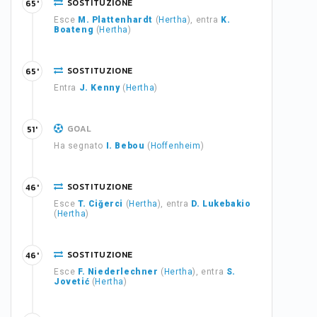
SOSTITUZIONE
65'
Esce
M. Plattenhardt
(
Hertha
), entra
K.
Boateng
(
Hertha
)
SOSTITUZIONE
65'
Entra
J. Kenny
(
Hertha
)
GOAL
51'
Ha segnato
I. Bebou
(
Hoffenheim
)
SOSTITUZIONE
46'
Esce
T. Ciğerci
(
Hertha
), entra
D. Lukebakio
(
Hertha
)
SOSTITUZIONE
46'
Esce
F. Niederlechner
(
Hertha
), entra
S.
Jovetić
(
Hertha
)