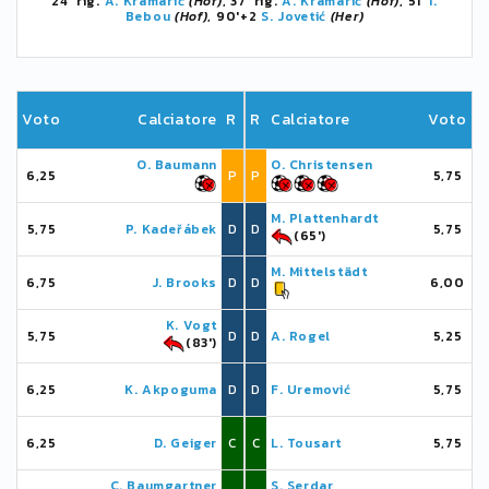
24' rig.
A. Kramarić
(Hof)
, 37' rig.
A. Kramarić
(Hof)
, 51'
I.
Bebou
(Hof)
, 90'+2
S. Jovetić
(Her)
Voto
Calciatore
R
R
Calciatore
Voto
O. Baumann
O. Christensen
6,25
P
P
5,75
M. Plattenhardt
5,75
P. Kadeřábek
D
D
5,75
(65')
M. Mittelstädt
6,75
J. Brooks
D
D
6,00
K. Vogt
5,75
D
D
A. Rogel
5,25
(83')
6,25
K. Akpoguma
D
D
F. Uremović
5,75
6,25
D. Geiger
C
C
L. Tousart
5,75
C. Baumgartner
S. Serdar