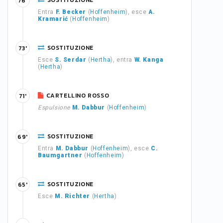
SOSTITUZIONE
76'
Entra
F. Becker
(
Hoffenheim
), esce
A.
Kramarić
(
Hoffenheim
)
SOSTITUZIONE
73'
Esce
S. Serdar
(
Hertha
), entra
W. Kanga
(
Hertha
)
CARTELLINO ROSSO
71'
Espulsione
M. Dabbur
(
Hoffenheim
)
SOSTITUZIONE
69'
Entra
M. Dabbur
(
Hoffenheim
), esce
C.
Baumgartner
(
Hoffenheim
)
SOSTITUZIONE
65'
Esce
M. Richter
(
Hertha
)