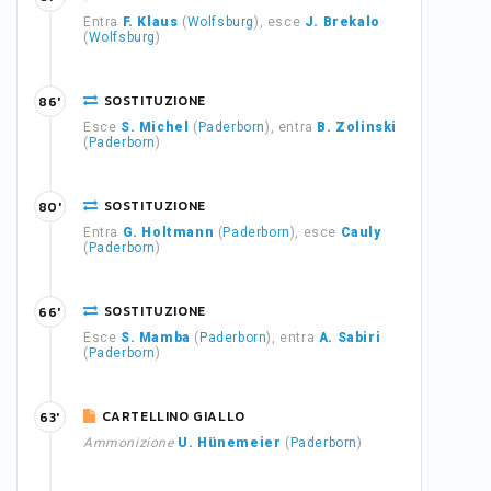
Entra
F. Klaus
(
Wolfsburg
), esce
J. Brekalo
(
Wolfsburg
)
SOSTITUZIONE
86'
Esce
S. Michel
(
Paderborn
), entra
B. Zolinski
(
Paderborn
)
SOSTITUZIONE
80'
Entra
G. Holtmann
(
Paderborn
), esce
Cauly
(
Paderborn
)
SOSTITUZIONE
66'
Esce
S. Mamba
(
Paderborn
), entra
A. Sabiri
(
Paderborn
)
CARTELLINO GIALLO
63'
Ammonizione
U. Hünemeier
(
Paderborn
)