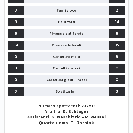
3
2
Fuorigioco
8
14
Falli fatti
6
9
Rimesse dal fondo
34
35
Rimesse laterali
0
3
Cartellini gialli
0
0
Cartellini rossi
0
0
Cartellini gialli + rossi
3
3
Sostituzioni
Numero spettatori:
23750
Arbitro:
D. Schlager
Assistenti:
S. Waschitzki
-
R. Wessel
Quarto uomo:
T. Gorniak