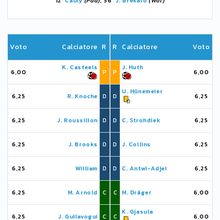
12'
Cauly
(Pad)
, 56'
J. Brekalo
(Wol)
Voto
Calciatore
R
R
Calciatore
Voto
K. Casteels
J. Huth
6,00
P
P
6,00
U. Hünemeier
6,25
R. Knoche
D
D
6,25
6,25
J. Roussillon
D
D
C. Strohdiek
6,25
6,25
J. Brooks
D
D
J. Collins
6,25
6,25
William
D
D
C. Antwi-Adjei
6,25
6,25
M. Arnold
C
C
M. Dräger
6,00
K. Gjasula
6,25
J. Guilavogui
C
C
6,00