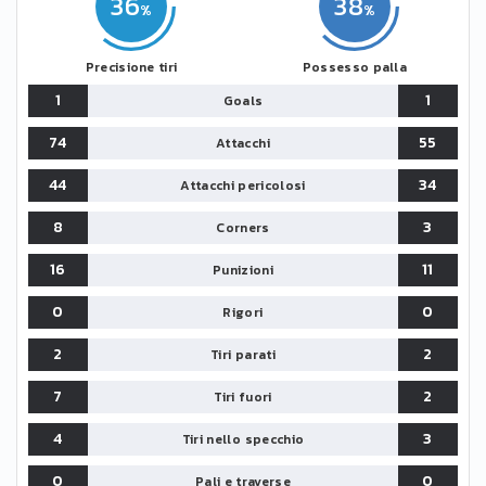
36
38
Precisione tiri
Possesso palla
1
1
Goals
74
55
Attacchi
44
34
Attacchi pericolosi
8
3
Corners
16
11
Punizioni
0
0
Rigori
2
2
Tiri parati
7
2
Tiri fuori
4
3
Tiri nello specchio
0
0
Pali e traverse