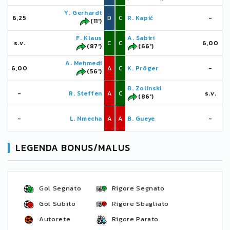
Y. Gerhardt
6,25
D
C
R. Kapič
-
(11')
F. Klaus
A. Sabiri
s.v.
C
C
6,00
(87')
(66')
A. Mehmedi
6,00
A
C
K. Pröger
-
(56')
B. Zolinski
-
R. Steffen
A
C
s.v.
(86')
-
L. Nmecha
A
A
B. Gueye
-
LEGENDA BONUS/MALUS
Gol Segnato
Rigore Segnato
Gol Subito
Rigore Sbagliato
Autorete
Rigore Parato