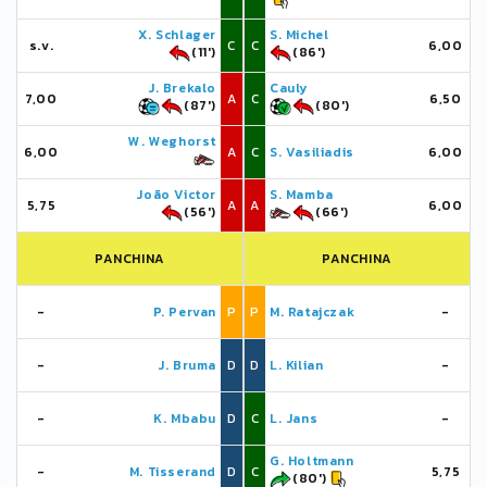
X. Schlager
S. Michel
s.v.
C
C
6,00
(11')
(86')
J. Brekalo
Cauly
7,00
A
C
6,50
(87')
(80')
W. Weghorst
6,00
A
C
S. Vasiliadis
6,00
João Victor
S. Mamba
5,75
A
A
6,00
(56')
(66')
PANCHINA
PANCHINA
-
P. Pervan
P
P
M. Ratajczak
-
-
J. Bruma
D
D
L. Kilian
-
-
K. Mbabu
D
C
L. Jans
-
G. Holtmann
-
M. Tisserand
D
C
5,75
(80')