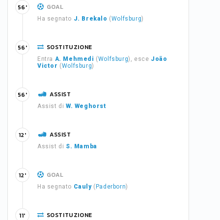
GOAL
56'
Ha segnato
J. Brekalo
(
Wolfsburg
)
SOSTITUZIONE
56'
Entra
A. Mehmedi
(
Wolfsburg
), esce
João
Victor
(
Wolfsburg
)
ASSIST
56'
Assist di
W. Weghorst
ASSIST
12'
Assist di
S. Mamba
GOAL
12'
Ha segnato
Cauly
(
Paderborn
)
SOSTITUZIONE
11'