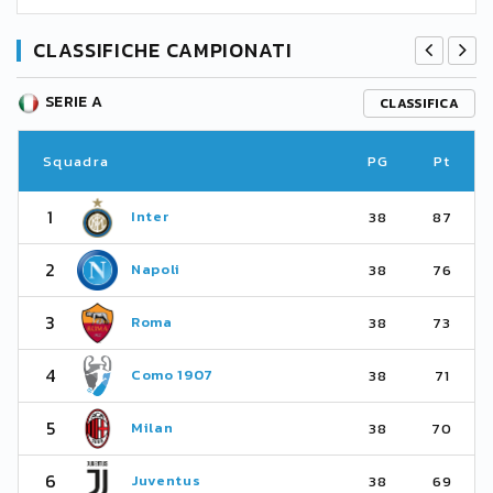
CLASSIFICHE CAMPIONATI
SERIE A
CLASSIFICA
Squadra
PG
Pt
1
Inter
38
87
2
Napoli
38
76
3
Roma
38
73
4
Como 1907
38
71
5
Milan
38
70
6
Juventus
38
69