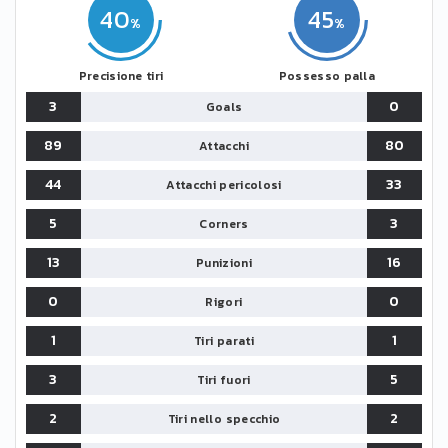
40
45
Precisione tiri
Possesso palla
3
0
Goals
89
80
Attacchi
44
33
Attacchi pericolosi
5
3
Corners
13
16
Punizioni
0
0
Rigori
1
1
Tiri parati
3
5
Tiri fuori
2
2
Tiri nello specchio