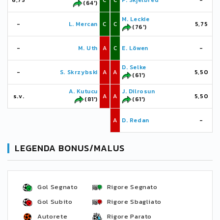
6,75
C
C
P. Skjelbred
-
(64')
M. Leckie
-
L. Mercan
C
C
5,75
(76')
-
M. Uth
A
C
E. Löwen
-
D. Selke
-
S. Skrzybski
A
A
5,50
(61')
A. Kutucu
J. Dilrosun
s.v.
A
A
5,50
(81')
(61')
A
D. Redan
-
LEGENDA BONUS/MALUS
Gol Segnato
Rigore Segnato
Gol Subito
Rigore Sbagliato
Autorete
Rigore Parato