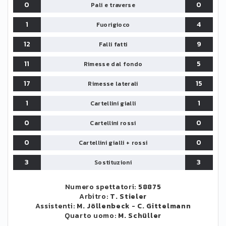
0
0
Pali e traverse
1
4
Fuorigioco
12
9
Falli fatti
11
5
Rimesse dal fondo
17
15
Rimesse laterali
1
1
Cartellini gialli
0
0
Cartellini rossi
0
0
Cartellini gialli + rossi
3
3
Sostituzioni
Numero spettatori:
58875
Arbitro:
T. Stieler
Assistenti:
M. Jöllenbeck
-
C. Gittelmann
Quarto uomo:
M. Schüller