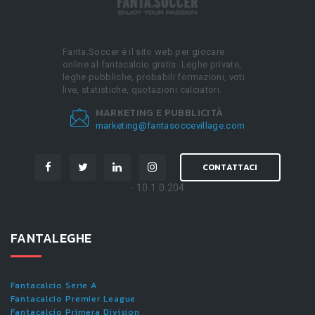
Fanta.Soccer è il sito web per giocare
online al fantacalcio gratis. Leghe private,
leghe pubbliche, probabili formazioni, voti
live, statistiche, quotazioni calciatori.
MARKETING E PUBBLICITÀ
marketing@fantasoccevillage.com
CONTATTACI
- 10.1.0.204
FANTALEGHE
Fantacalcio Serie A
Fantacalcio Premier League
Fantacalcio Primera Division