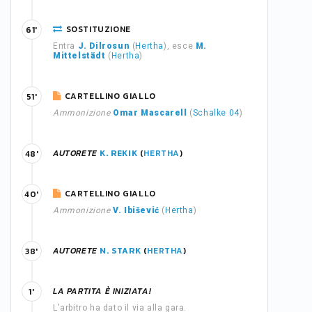
SOSTITUZIONE
61'
Entra
J. Dilrosun
(
Hertha
), esce
M.
Mittelstädt
(
Hertha
)
CARTELLINO GIALLO
51'
Ammonizione
Omar Mascarell
(
Schalke 04
)
AUTORETE
K. REKIK
(
HERTHA
)
48'
CARTELLINO GIALLO
40'
Ammonizione
V. Ibišević
(
Hertha
)
AUTORETE
N. STARK
(
HERTHA
)
38'
LA PARTITA È INIZIATA!
1'
L'arbitro ha dato il via alla gara.