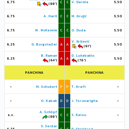
6,75
C
C
V. Darida
5,50
(88')
6,75
A. Harit
C
C
M. Grujić
5,50
6,75
W. McKennie
C
C
O. Duda
5,50
V. Ibišević
6,25
G. Burgstaller
A
A
5,50
(61')
B. Raman
D. Lukebakio
6,25
A
A
5,50
(64')
(76')
PANCHINA
PANCHINA
-
M. Schubert
P
P
T. Kraft
-
-
O. Kabak
D
D
J. Torunarigha
-
A. Schöpf
s.v.
C
C
S. Kalou
-
(88')
S. Serdar