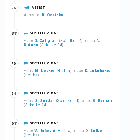
ASSIST
85'
Assist di
B. Oczipka
SOSTITUZIONE
81'
Esce
D. Caligiuri
(
Schalke 04
), entra
A.
Kutucu
(
Schalke 04
)
SOSTITUZIONE
76'
Entra
M. Leckie
(
Hertha
), esce
D. Lukebakio
(
Hertha
)
SOSTITUZIONE
64'
Entra
S. Serdar
(
Schalke 04
), esce
B. Raman
(
Schalke 04
)
SOSTITUZIONE
61'
Esce
V. Ibišević
(
Hertha
), entra
D. Selke
(
Hertha
)