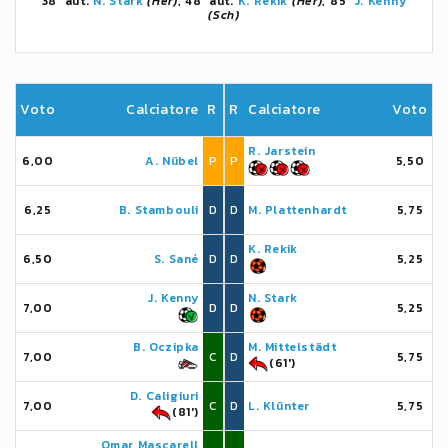
38' aut.
N. Stark
(Her)
, 48' aut.
K. Rekik
(Her)
, 85'
J. Kenny
(Sch)
Voto
Calciatore
R
R
Calciatore
Voto
R. Jarstein
6,00
A. Nübel
P
P
5,50
6,25
B. Stambouli
D
D
M. Plattenhardt
5,75
K. Rekik
6,50
S. Sané
D
D
5,25
J. Kenny
N. Stark
7,00
D
D
5,25
B. Oczipka
M. Mittelstädt
7,00
C
D
5,75
(61')
D. Caligiuri
7,00
C
D
L. Klünter
5,75
(81')
Omar Mascarell