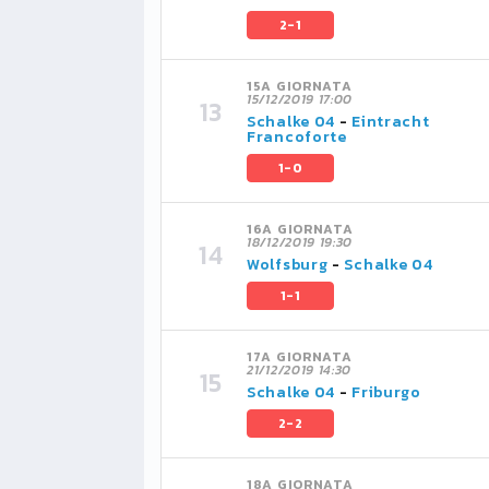
2-1
15A GIORNATA
15/12/2019 17:00
Schalke 04
-
Eintracht
Francoforte
1-0
16A GIORNATA
18/12/2019 19:30
Wolfsburg
-
Schalke 04
1-1
17A GIORNATA
21/12/2019 14:30
Schalke 04
-
Friburgo
2-2
18A GIORNATA