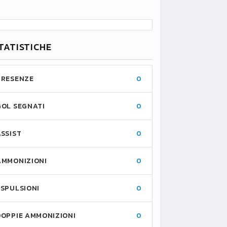
TATISTICHE
PRESENZE
0
GOL SEGNATI
0
ASSIST
0
AMMONIZIONI
0
ESPULSIONI
0
DOPPIE AMMONIZIONI
0