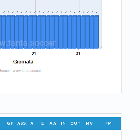
GF
ASS.
A
E
AA
IN
OUT
MV
FM