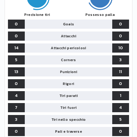
Precisione tiri
Possesso palla
0
0
Goals
0
0
Attacchi
14
10
Attacchi pericolosi
5
3
Corners
13
11
Punizioni
0
0
Rigori
4
1
Tiri parati
7
4
Tiri fuori
3
5
Tiri nello specchio
0
0
Pali e traverse