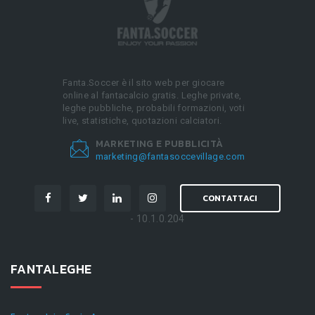
Fanta.Soccer è il sito web per giocare
online al fantacalcio gratis. Leghe private,
leghe pubbliche, probabili formazioni, voti
live, statistiche, quotazioni calciatori.
MARKETING E PUBBLICITÀ
marketing@fantasoccevillage.com
CONTATTACI
- 10.1.0.204
FANTALEGHE