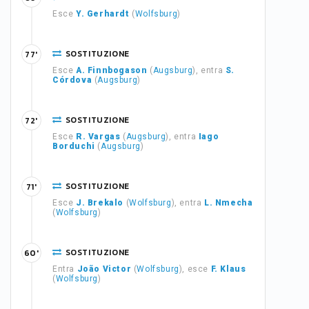
Esce
Y. Gerhardt
(
Wolfsburg
)
SOSTITUZIONE
77'
Esce
A. Finnbogason
(
Augsburg
), entra
S.
Córdova
(
Augsburg
)
SOSTITUZIONE
72'
Esce
R. Vargas
(
Augsburg
), entra
Iago
Borduchi
(
Augsburg
)
SOSTITUZIONE
71'
Esce
J. Brekalo
(
Wolfsburg
), entra
L. Nmecha
(
Wolfsburg
)
SOSTITUZIONE
60'
Entra
João Victor
(
Wolfsburg
), esce
F. Klaus
(
Wolfsburg
)