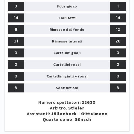
3
1
Fuorigioco
14
14
Falli fatti
8
12
Rimesse dal fondo
31
26
Rimesse laterali
0
0
Cartellini gialli
0
0
Cartellini rossi
0
0
Cartellini gialli + rossi
3
3
Sostituzioni
Numero spettatori:
22630
Arbitro:
Stieler
Assistenti:
Jöllenbeck
-
Gittelmann
Quarto uomo:
Günsch