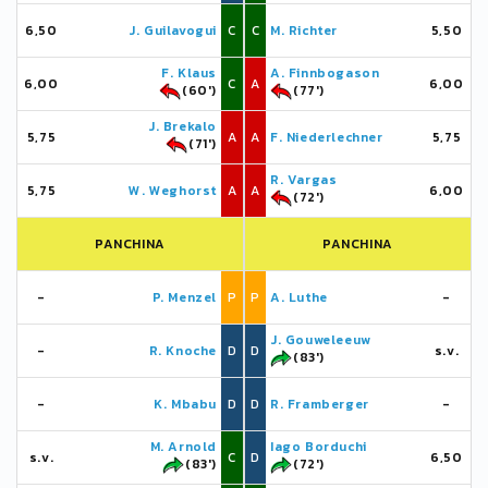
6,50
J. Guilavogui
C
C
M. Richter
5,50
F. Klaus
A. Finnbogason
6,00
C
A
6,00
(60')
(77')
J. Brekalo
5,75
A
A
F. Niederlechner
5,75
(71')
R. Vargas
5,75
W. Weghorst
A
A
6,00
(72')
PANCHINA
PANCHINA
-
P. Menzel
P
P
A. Luthe
-
J. Gouweleeuw
-
R. Knoche
D
D
s.v.
(83')
-
K. Mbabu
D
D
R. Framberger
-
M. Arnold
Iago Borduchi
s.v.
C
D
6,50
(83')
(72')