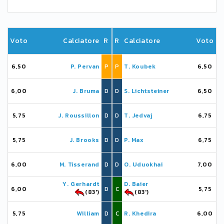
Voto
Calciatore
R
R
Calciatore
Voto
6,50
P. Pervan
P
P
T. Koubek
6,50
6,00
J. Bruma
D
D
S. Lichtsteiner
6,50
5,75
J. Roussillon
D
D
T. Jedvaj
6,75
5,75
J. Brooks
D
D
P. Max
6,75
6,00
M. Tisserand
D
D
O. Uduokhai
7,00
Y. Gerhardt
D. Baier
6,00
D
C
5,75
(83')
(83')
5,75
William
D
C
R. Khedira
6,00