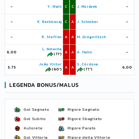
-
Y. Mallı
C
C
J. Morávek
-
-
E. Rexhbecaj
C
A
J. Schieber
-
-
R. Steffen
A
A
M. Gregoritsch
-
L. Nmecha
6,00
A
A
A. Hahn
-
(71')
João Victor
S. Córdova
5,75
A
A
6,00
(60')
(77')
LEGENDA BONUS/MALUS
Gol Segnato
Rigore Segnato
Gol Subito
Rigore Sbagliato
Autorete
Rigore Parato
Gol Vittoria
Rigore della Vittoria