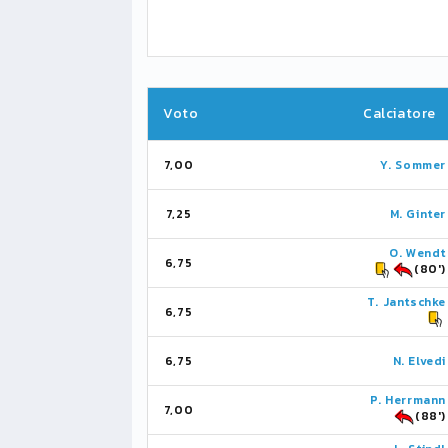
Voto
Calciatore
7,00
Y. Sommer
7,25
M. Ginter
O. Wendt
6,75
(80')
T. Jantschke
6,75
6,75
N. Elvedi
P. Herrmann
7,00
(88')