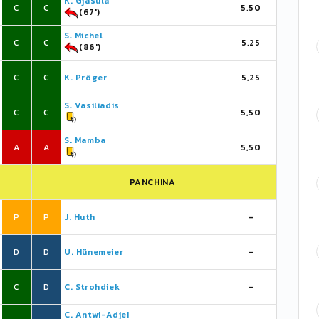
K. Gjasula
C
C
5,50
(67')
S. Michel
C
C
5,25
(86')
C
C
K. Pröger
5,25
S. Vasiliadis
C
C
5,50
S. Mamba
A
A
5,50
PANCHINA
P
P
J. Huth
-
D
D
U. Hünemeier
-
C
D
C. Strohdiek
-
C. Antwi-Adjei