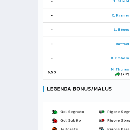
-
T. Strobl
-
C. Kramer
-
L. Bénes
-
Raffael
-
B. Embolo
M. Thuram
6,50
(78')
LEGENDA BONUS/MALUS
Gol Segnato
Rigore Seg
Gol Subito
Rigore Sbag
Autorete
Rigore Para