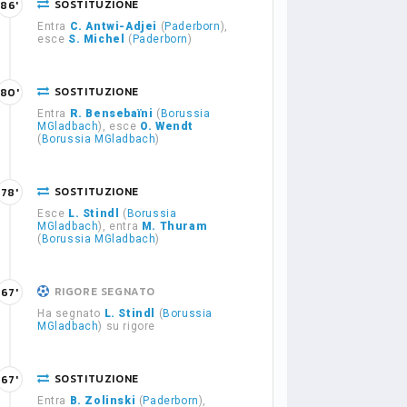
SOSTITUZIONE
86'
Entra
C. Antwi-Adjei
(
Paderborn
),
esce
S. Michel
(
Paderborn
)
SOSTITUZIONE
80'
Entra
R. Bensebaïni
(
Borussia
MGladbach
), esce
O. Wendt
(
Borussia MGladbach
)
SOSTITUZIONE
78'
Esce
L. Stindl
(
Borussia
MGladbach
), entra
M. Thuram
(
Borussia MGladbach
)
RIGORE SEGNATO
67'
Ha segnato
L. Stindl
(
Borussia
MGladbach
) su rigore
SOSTITUZIONE
67'
Entra
B. Zolinski
(
Paderborn
),