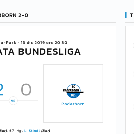
RBORN 2-0
T
ia-Park -
18 dic 2019 ore 20:30
ATA BUNDESLIGA
2
0
VS
Paderborn
Bor)
, 67' rig.
L. Stindl
(Bor)