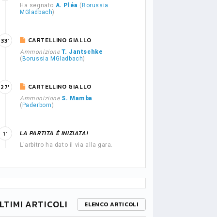
Ha segnato
A. Pléa
(
Borussia
MGladbach
)
CARTELLINO GIALLO
33'
Ammonizione
T. Jantschke
(
Borussia MGladbach
)
CARTELLINO GIALLO
27'
Ammonizione
S. Mamba
(
Paderborn
)
LA PARTITA È INIZIATA!
1'
L'arbitro ha dato il via alla gara.
LTIMI ARTICOLI
ELENCO ARTICOLI