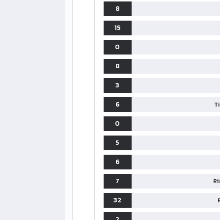
8
15
0
8
3
6
T
0
5
6
7
Ri
LIGUE1
32
CLASSIFICA
CLASSIFI
2
PG
Pt
Squadra
PG