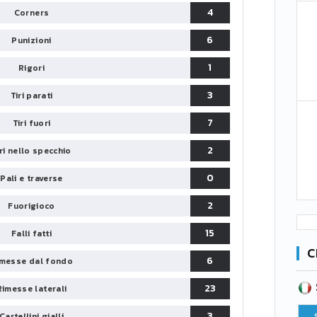
4
Corners
6
Punizioni
1
Rigori
3
Tiri parati
7
Tiri fuori
2
iri nello specchio
0
Pali e traverse
2
Fuorigioco
15
Falli fatti
C
6
messe dal fondo
SERIE B
23
CA
CLASSIFICA
Rimesse laterali
3
Pt
Squadra
PG
Pt
Cartellini gialli