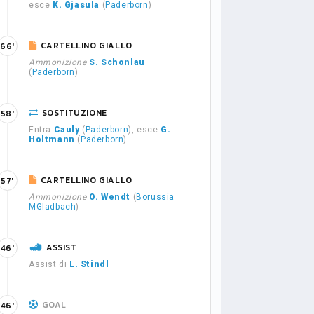
esce
K. Gjasula
(
Paderborn
)
CARTELLINO GIALLO
66'
Ammonizione
S. Schonlau
(
Paderborn
)
SOSTITUZIONE
58'
Entra
Cauly
(
Paderborn
), esce
G.
Holtmann
(
Paderborn
)
CARTELLINO GIALLO
57'
Ammonizione
O. Wendt
(
Borussia
MGladbach
)
ASSIST
46'
Assist di
L. Stindl
GOAL
46'