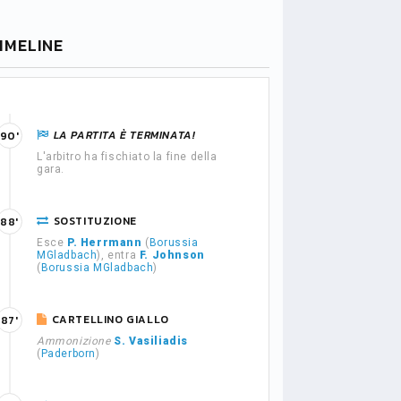
IMELINE
LA PARTITA È TERMINATA!
90'
L'arbitro ha fischiato la fine della
gara.
SOSTITUZIONE
88'
Esce
P. Herrmann
(
Borussia
MGladbach
), entra
F. Johnson
(
Borussia MGladbach
)
CARTELLINO GIALLO
87'
Ammonizione
S. Vasiliadis
(
Paderborn
)