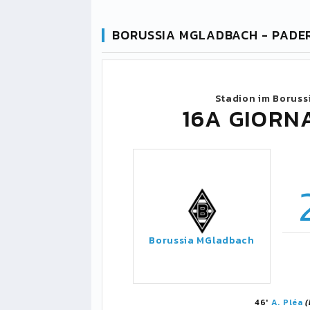
BORUSSIA MGLADBACH - PADE
Stadion im Boruss
16A GIORN
Borussia MGladbach
46'
A. Pléa
(