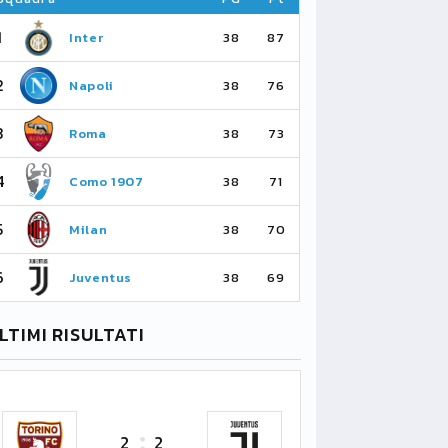
1
1
Inter
Ar
38
87
2
2
Napoli
Ma
38
76
3
3
Roma
Ma
38
73
4
4
Como 1907
As
38
71
5
5
Milan
Li
38
70
6
6
Juventus
Bo
38
69
LTIMI RISULTATI
2
2