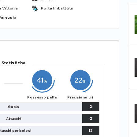
 Vittoria
Porta Imbattuta
Pareggio
Statistiche
41
22
Possesso palla
Precisione tiri
2
Goals
0
Attacchi
12
tacchi pericolosi