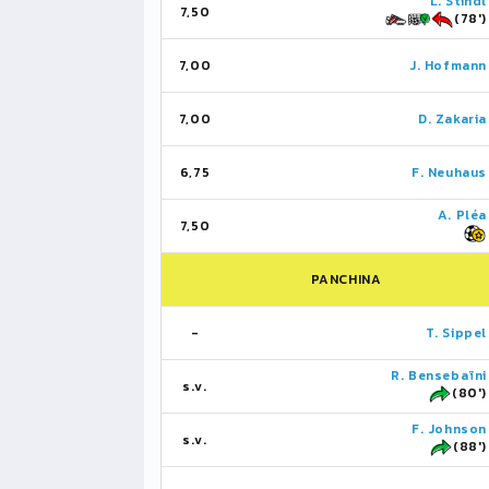
L. Stindl
7,50
(78')
7,00
J. Hofmann
7,00
D. Zakaria
6,75
F. Neuhaus
A. Pléa
7,50
PANCHINA
-
T. Sippel
R. Bensebaïni
s.v.
(80')
F. Johnson
s.v.
(88')