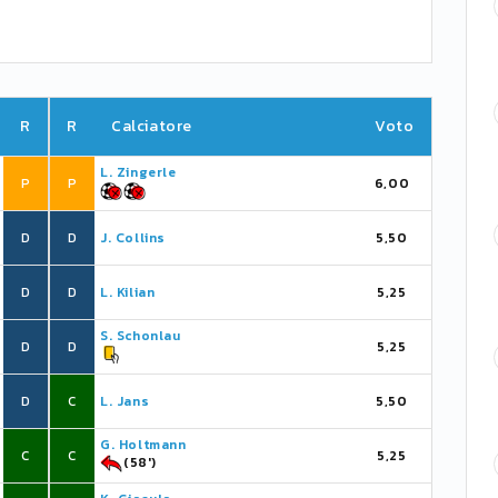
R
R
Calciatore
Voto
L. Zingerle
P
P
6,00
D
D
J. Collins
5,50
D
D
L. Kilian
5,25
S. Schonlau
D
D
5,25
D
C
L. Jans
5,50
G. Holtmann
C
C
5,25
(58')