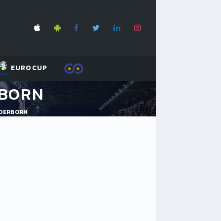
EUROCUP
RBORN
ADERBORN