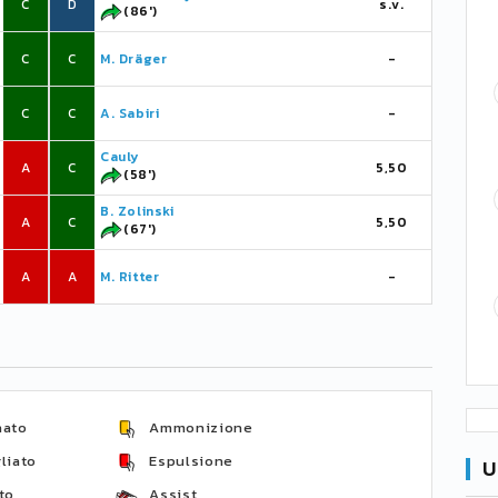
C
D
s.v.
(86')
C
C
M. Dräger
-
C
C
A. Sabiri
-
Cauly
A
C
5,50
(58')
B. Zolinski
A
C
5,50
(67')
A
A
M. Ritter
-
nato
Ammonizione
liato
Espulsione
U
to
Assist