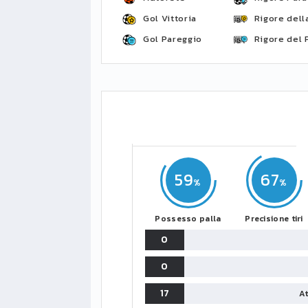
Gol Vittoria
Rigore della
Gol Pareggio
Rigore del 
59
67
Possesso palla
Precisione tiri
0
0
17
At