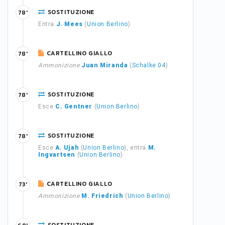
SOSTITUZIONE
78'
Entra
J. Mees
(
Union Berlino
)
CARTELLINO GIALLO
78'
Ammonizione
Juan Miranda
(
Schalke 04
)
SOSTITUZIONE
78'
Esce
C. Gentner
(
Union Berlino
)
SOSTITUZIONE
78'
Esce
A. Ujah
(
Union Berlino
), entra
M.
Ingvartsen
(
Union Berlino
)
CARTELLINO GIALLO
73'
Ammonizione
M. Friedrich
(
Union Berlino
)