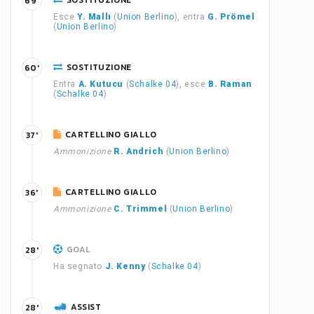
SOSTITUZIONE
69'
Esce
Y. Mallı
(
Union Berlino
), entra
G. Prömel
(
Union Berlino
)
SOSTITUZIONE
60'
Entra
A. Kutucu
(
Schalke 04
), esce
B. Raman
(
Schalke 04
)
CARTELLINO GIALLO
37'
Ammonizione
R. Andrich
(
Union Berlino
)
CARTELLINO GIALLO
36'
Ammonizione
C. Trimmel
(
Union Berlino
)
GOAL
28'
Ha segnato
J. Kenny
(
Schalke 04
)
ASSIST
28'