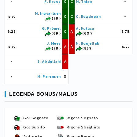
-
F. Kroos
C
C
M. Thiaw
-
M. Ingvartsen
s.v.
C
C
C. Bozdogan
-
(78')
G. Prömel
A. Kutucu
6,25
C
A
5,75
(69')
(60')
J. Mees
N. Boujellab
s.v.
A
A
s.v.
(78')
(83')
-
S. Abdullahi
A
-
M. Parensen
0
LEGENDA BONUS/MALUS
Gol Segnato
Rigore Segnato
Gol Subito
Rigore Sbagliato
Autorete
Rigore Parato