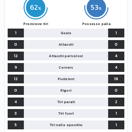
62
53
Precisione tiri
Possesso palla
1
1
Goals
0
0
Attacchi
12
4
Attacchi pericolosi
9
4
Corners
12
18
Punizioni
0
0
Rigori
4
2
Tiri parati
3
1
Tiri fuori
5
1
Tiri nello specchio