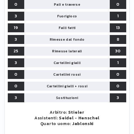
0
0
Pali e traverse
3
1
Fuorigioco
19
13
Falli fatti
3
8
Rimesse dal fondo
25
30
Rimesse laterali
3
1
Cartellini gialli
0
0
Cartellini rossi
0
0
Cartellini gialli + rossi
3
3
Sostituzioni
Arbitro:
Stieler
Assistenti:
Seidel
-
Henschel
Quarto uomo:
Jablonski