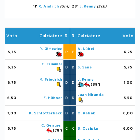
11'
R. Andrich
(Uni)
, 28'
J. Kenny
(Sch)
Voto
Calciatore
R
R
Calciatore
Voto
R. Gikiewicz
A. Nübel
5,75
P
P
6,25
C. Trimmel
6,25
D
D
S. Sané
5,75
M. Friedrich
J. Kenny
6,75
D
D
7,00
(89')
Juan Miranda
6,50
F. Hübner
D
D
5,50
7,00
K. Schlotterbeck
D
D
O. Kabak
6,00
C. Gentner
5,75
C
C
B. Oczipka
6,00
(78')