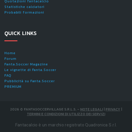
Quotazioni fantacalcio
Statistiche calciatori
Probabili formazioni
QUICK LINKS
Home
Forum
Fanta.Soccer Magazine
Le vignette di Fanta.Soccer
FAQ
Pubblicità su Fanta.Soccer
PREMIUM
2026
©
FANTASOCCERVILLAGE S.R.L.S.
-
NOTE LEGALI
|
PRIVACY
|
TERMINI E CONDIZIONI DI UTILIZZO DEI SERVIZI
Fantacalcio è un marchio registrato Quadronica S.r.l.