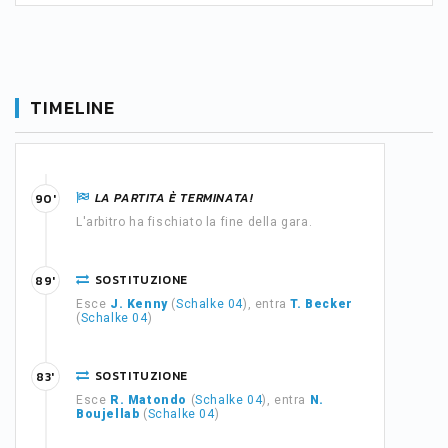
TIMELINE
LA PARTITA È TERMINATA!
90'
L'arbitro ha fischiato la fine della gara.
SOSTITUZIONE
89'
Esce
J. Kenny
(
Schalke 04
), entra
T. Becker
(
Schalke 04
)
SOSTITUZIONE
83'
Esce
R. Matondo
(
Schalke 04
), entra
N.
Boujellab
(
Schalke 04
)