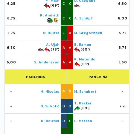
Y. Mallı
D. Caligiuri
6,25
C
C
6,50
(69')
R. Andrich
6,75
C
C
A. Schöpf
6,00
5,75
M. Bülter
C
A
M. Gregoritsch
5,75
A. Ujah
B. Raman
6,50
A
A
5,75
(78')
(60')
R. Matondo
6,00
S. Andersson
A
A
5,50
(83')
PANCHINA
PANCHINA
-
M. Nicolas
P
P
M. Schubert
-
T. Becker
-
N. Subotić
D
D
s.v.
(89')
-
K. Reichel
D
C
L. Mercan
-