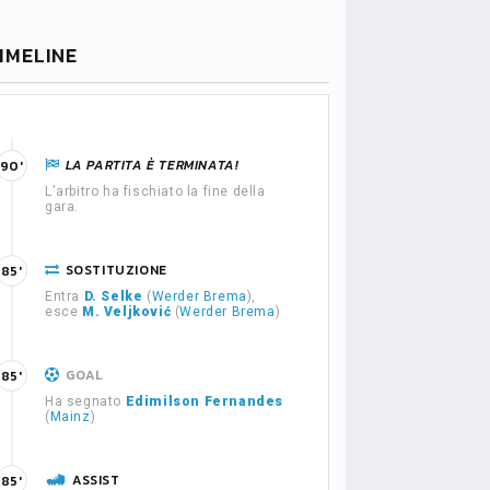
IMELINE
LA PARTITA È TERMINATA!
90'
L'arbitro ha fischiato la fine della
gara.
SOSTITUZIONE
85'
Entra
D. Selke
(
Werder Brema
),
esce
M. Veljković
(
Werder Brema
)
GOAL
85'
Ha segnato
Edimilson Fernandes
(
Mainz
)
ASSIST
85'