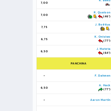
R. Baku
7,00
R. Quaison
7,00
(46')
J. Boëtius
7,75
K. Onisiwo
6,75
(77')
J. Mateta
6,50
(64')
PANCHINA
-
F. Dahmen
A. Hack
6,50
(77')
-
Aaron Martín