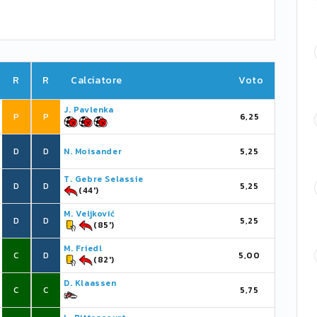
R
R
Calciatore
Voto
J. Pavlenka
P
P
6,25
D
D
N. Moisander
5,25
T. Gebre Selassie
D
D
5,25
(44')
M. Veljković
D
D
5,25
(85')
M. Friedl
C
D
5,00
(82')
D. Klaassen
C
C
5,75