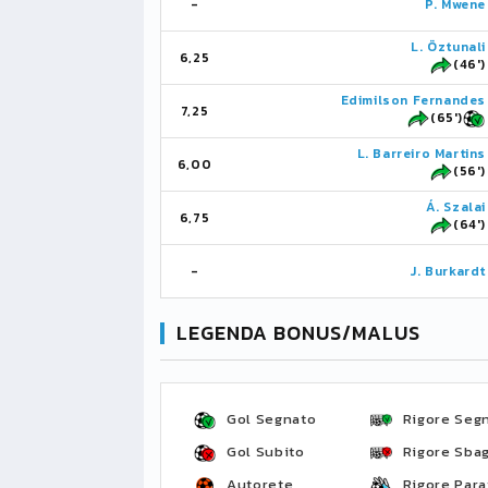
-
P. Mwene
L. Öztunali
6,25
(46')
Edimilson Fernandes
7,25
(65')
L. Barreiro Martins
6,00
(56')
Á. Szalai
6,75
(64')
-
J. Burkardt
LEGENDA BONUS/MALUS
Gol Segnato
Rigore Seg
Gol Subito
Rigore Sbag
Autorete
Rigore Para