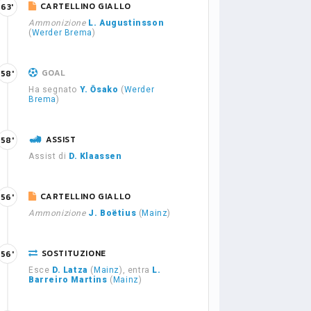
CARTELLINO GIALLO
63'
Ammonizione
L. Augustinsson
(
Werder Brema
)
GOAL
58'
Ha segnato
Y. Ōsako
(
Werder
Brema
)
ASSIST
58'
Assist di
D. Klaassen
CARTELLINO GIALLO
56'
Ammonizione
J. Boëtius
(
Mainz
)
SOSTITUZIONE
56'
Esce
D. Latza
(
Mainz
), entra
L.
Barreiro Martins
(
Mainz
)