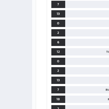
7
13
0
2
6
12
T
0
2
13
7
Ri
18
2