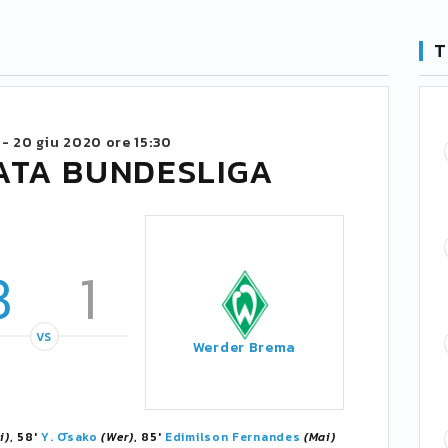
T
 -
20 giu 2020 ore 15:30
ATA BUNDESLIGA
3
1
VS
Werder Brema
i)
, 58'
Y. Ōsako
(Wer)
, 85'
Edimilson Fernandes
(Mai)