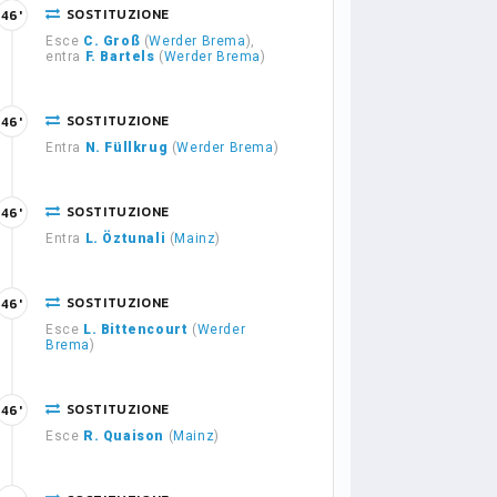
SOSTITUZIONE
46'
Esce
C. Groß
(
Werder Brema
),
entra
F. Bartels
(
Werder Brema
)
SOSTITUZIONE
46'
Entra
N. Füllkrug
(
Werder Brema
)
SOSTITUZIONE
46'
Entra
L. Öztunali
(
Mainz
)
SOSTITUZIONE
46'
Esce
L. Bittencourt
(
Werder
Brema
)
SOSTITUZIONE
46'
Esce
R. Quaison
(
Mainz
)