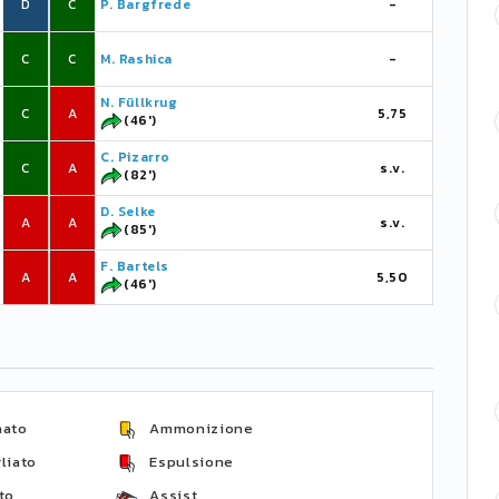
D
C
P. Bargfrede
-
C
C
M. Rashica
-
N. Füllkrug
C
A
5,75
(46')
C. Pizarro
C
A
s.v.
(82')
D. Selke
A
A
s.v.
(85')
F. Bartels
A
A
5,50
(46')
nato
Ammonizione
liato
Espulsione
to
Assist