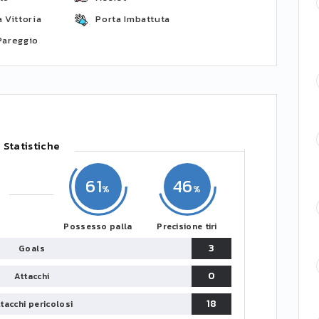
 Vittoria
Porta Imbattuta
Pareggio
Statistiche
61
46
Possesso palla
Precisione tiri
3
Goals
0
Attacchi
18
tacchi pericolosi