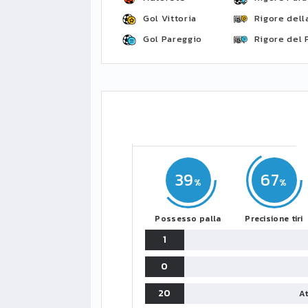
Gol Vittoria
Rigore della
Gol Pareggio
Rigore del 
39
67
Possesso palla
Precisione tiri
1
0
20
At