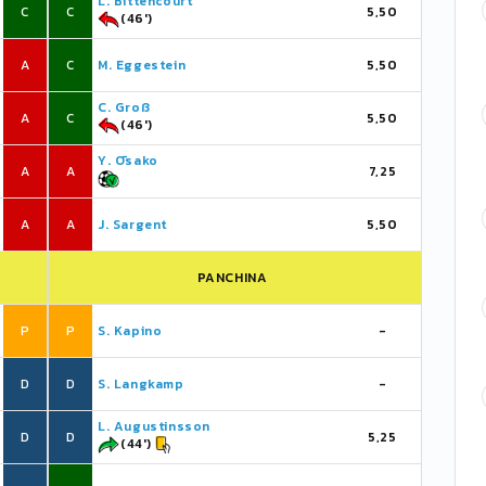
L. Bittencourt
C
C
5,50
(46')
A
C
M. Eggestein
5,50
C. Groß
A
C
5,50
(46')
Y. Ōsako
A
A
7,25
A
A
J. Sargent
5,50
PANCHINA
P
P
S. Kapino
-
D
D
S. Langkamp
-
L. Augustinsson
D
D
5,25
(44')