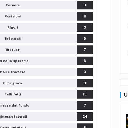
8
Corners
11
Punizioni
0
Rigori
5
Tiri parati
7
Tiri fuori
6
iri nello specchio
0
Pali e traverse
3
Fuorigioco
U
15
Falli fatti
7
messe dal fondo
24
Rimesse laterali
3
Cartellini gialli