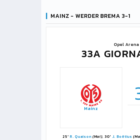
MAINZ - WERDER BREMA 3-1
Opel Arena
33A GIORN
Mainz
25'
R. Quaison
(Mai)
, 30'
J. Boëtius
(Ma