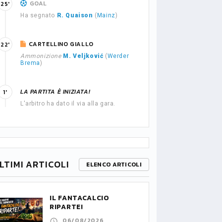
GOAL
25'
Ha segnato
R. Quaison
(
Mainz
)
CARTELLINO GIALLO
22'
Ammonizione
M. Veljković
(
Werder
Brema
)
LA PARTITA È INIZIATA!
1'
L'arbitro ha dato il via alla gara.
LTIMI ARTICOLI
ELENCO ARTICOLI
IL FANTACALCIO
RIPARTE!
06/08/2026