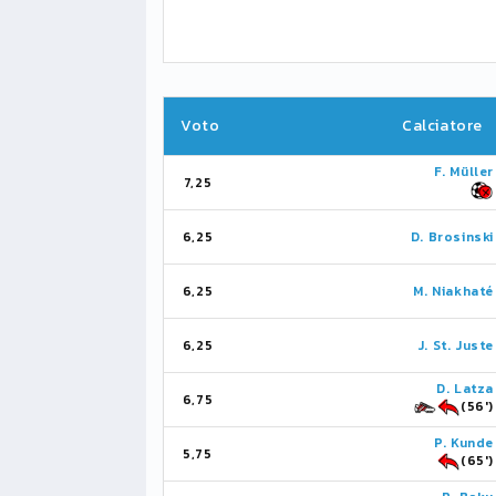
Voto
Calciatore
F. Müller
7,25
6,25
D. Brosinski
6,25
M. Niakhaté
6,25
J. St. Juste
D. Latza
6,75
(56')
P. Kunde
5,75
(65')