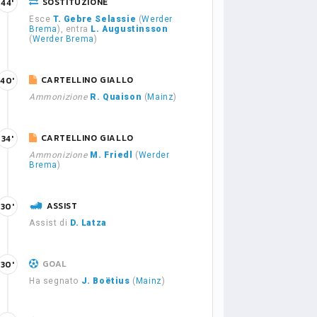
SOSTITUZIONE
44'
Esce
T. Gebre Selassie
(
Werder
Brema
), entra
L. Augustinsson
(
Werder Brema
)
CARTELLINO GIALLO
40'
Ammonizione
R. Quaison
(
Mainz
)
CARTELLINO GIALLO
34'
Ammonizione
M. Friedl
(
Werder
Brema
)
ASSIST
30'
Assist di
D. Latza
GOAL
30'
Ha segnato
J. Boëtius
(
Mainz
)