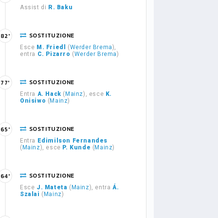
Assist di
R. Baku
SOSTITUZIONE
82'
Esce
M. Friedl
(
Werder Brema
),
entra
C. Pizarro
(
Werder Brema
)
SOSTITUZIONE
77'
Entra
A. Hack
(
Mainz
), esce
K.
Onisiwo
(
Mainz
)
SOSTITUZIONE
65'
Entra
Edimilson Fernandes
(
Mainz
), esce
P. Kunde
(
Mainz
)
SOSTITUZIONE
64'
Esce
J. Mateta
(
Mainz
), entra
Á.
Szalai
(
Mainz
)