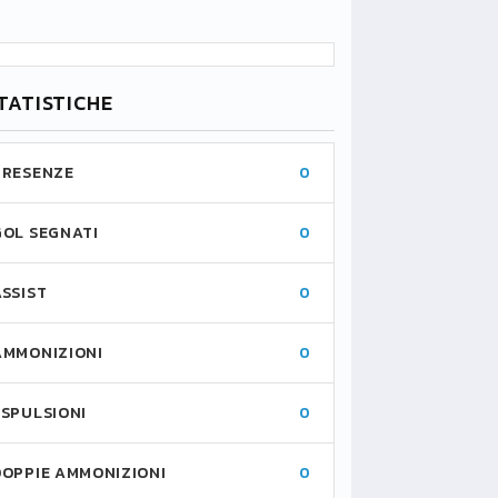
TATISTICHE
PRESENZE
0
GOL SEGNATI
0
ASSIST
0
AMMONIZIONI
0
ESPULSIONI
0
DOPPIE AMMONIZIONI
0