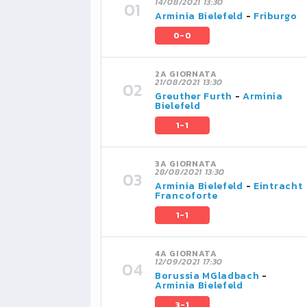
14/08/2021 13:30
Arminia Bielefeld
-
Friburgo
0-0
2A GIORNATA
21/08/2021 13:30
Greuther Furth
-
Arminia
Bielefeld
1-1
3A GIORNATA
28/08/2021 13:30
Arminia Bielefeld
-
Eintracht
Francoforte
1-1
4A GIORNATA
12/09/2021 17:30
Borussia MGladbach
-
Arminia Bielefeld
3-1