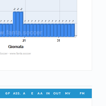
GF
ASS.
A
E
AA
IN
OUT
MV
FM