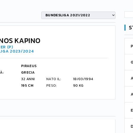
BUNDESLIGA 2021/2022
S
NOS KAPINO
ER (P)
LIGA 2023/2024
PIRAEUS
À:
GRECIA
32 ANNI
NATO IL:
18/03/1994
195 CM
PESO:
90 KG