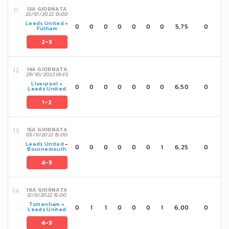
13A GIORNATA
23/10/2022 13:00
Leeds United
-
0
0
0
0
0
0
0
5,75
0
Fulham
2-3
14A GIORNATA
29/10/2022 18:45
Liverpool
-
0
0
0
0
0
0
0
6,50
0
Leeds United
1-2
15A GIORNATA
05/11/2022 15:00
Leeds United
-
0
0
0
0
0
0
1
6,25
0
Bournemouth
4-3
16A GIORNATA
12/11/2022 15:00
Tottenham
-
0
1
1
0
0
0
1
6,00
0
Leeds United
4-3