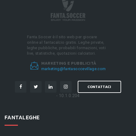
Fanta.Soccer è il sito web per giocare
online al fantacalcio gratis. Leghe private,
leghe pubbliche, probabili formazioni, voti
live, statistiche, quotazioni calciatori.
MARKETING E PUBBLICITÀ
marketing@fantasoccevillage.com
CONTATTACI
- 10.1.0.204
FANTALEGHE