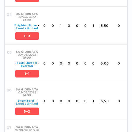
4A GIORNATA
27/08/2022
14:00
0
0
1
0
0
0
1
5,50
0
Brighton Hove
-
Leeds United
1-0
5A GIORNATA
30/08/2022
19:00
0
0
0
0
0
0
0
6,00
0
Leeds United
-
Everton
1-1
6A GIORNATA
03/09/2022
14:00
1
0
0
0
0
0
1
6,50
0
Brentford
-
Leeds United
5-2
9A GIORNATA
02/10/2022 15:30