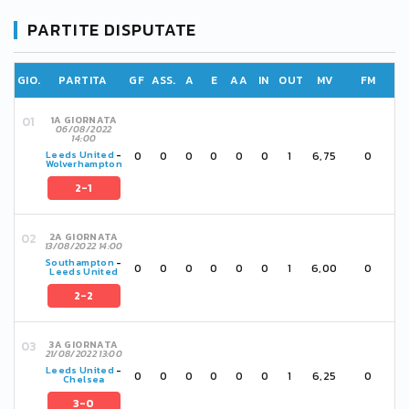
PARTITE DISPUTATE
GIO.
PARTITA
GF
ASS.
A
E
AA
IN
OUT
MV
FM
1A GIORNATA
06/08/2022
14:00
0
0
0
0
0
0
1
6,75
0
Leeds United
-
Wolverhampton
2-1
2A GIORNATA
13/08/2022 14:00
Southampton
-
0
0
0
0
0
0
1
6,00
0
Leeds United
2-2
3A GIORNATA
21/08/2022 13:00
Leeds United
-
0
0
0
0
0
0
1
6,25
0
Chelsea
3-0