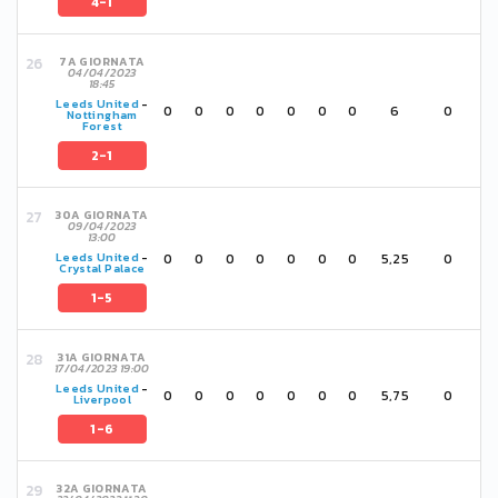
4-1
7A GIORNATA
04/04/2023
18:45
Leeds United
-
0
0
0
0
0
0
0
6
0
Nottingham
Forest
2-1
30A GIORNATA
09/04/2023
13:00
0
0
0
0
0
0
0
5,25
0
Leeds United
-
Crystal Palace
1-5
31A GIORNATA
17/04/2023 19:00
Leeds United
-
0
0
0
0
0
0
0
5,75
0
Liverpool
1-6
32A GIORNATA