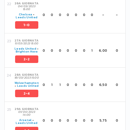
26A GIORNATA
04/03/2023
15:00
0
0
0
0
0
0
0
-
-
Chelsea
-
Leeds United
1-0
27A GIORNATA
11/03/2023 15:00
Leeds United
-
0
0
0
0
0
0
1
6,00
0
Brighton Hove
2-2
28A GIORNATA
18/03/2023 15:00
Wolverhampton
0
1
1
0
0
0
0
6,50
0
-
Leeds United
2-4
29A GIORNATA
01/04/2023
14:00
0
0
0
0
0
0
0
5,75
0
Arsenal
-
Leeds United