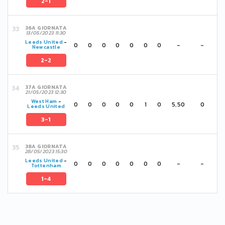
2-1
36A GIORNATA
13/05/2023 11:30
Leeds United
-
0
0
0
0
0
0
0
-
-
Newcastle
2-2
37A GIORNATA
21/05/2023 12:30
West Ham
-
0
0
0
0
0
1
0
5,50
0
Leeds United
3-1
38A GIORNATA
28/05/2023 15:30
Leeds United
-
0
0
0
0
0
0
0
-
-
Tottenham
1-4