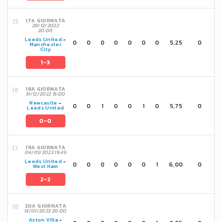
17A GIORNATA
28/12/2022
20:00
Leeds United
-
0
0
0
0
0
0
0
5,25
0
Manchester
City
1-3
18A GIORNATA
31/12/2022 15:00
Newcastle
-
0
0
1
0
0
1
0
5,75
0
Leeds United
0-0
19A GIORNATA
04/01/2023 19:45
Leeds United
-
0
0
0
0
0
0
1
6,00
0
West Ham
2-2
20A GIORNATA
13/01/2023 20:00
Aston Villa
-