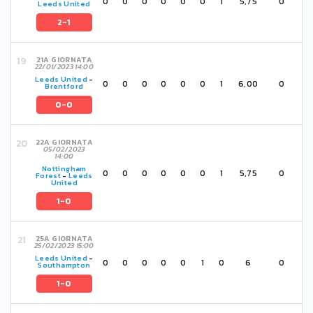
0
0
0
0
0
0
1
5,75
0
Leeds United
2-1
21A GIORNATA
22/01/2023 14:00
Leeds United
-
0
0
0
0
0
0
1
6,00
0
Brentford
0-0
22A GIORNATA
05/02/2023
14:00
Nottingham
0
0
0
0
0
0
1
5,75
0
Forest
-
Leeds
United
1-0
25A GIORNATA
25/02/2023 15:00
Leeds United
-
0
0
0
0
0
1
0
6
0
Southampton
1-0