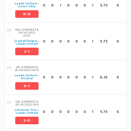
Leeds United
-
0
0
1
0
0
0
1
5,75
0
Aston Villa
0-0
10A GIORNATA
09/10/2022
13:00
0
0
0
0
0
0
1
5,75
0
Crystal Palace
-
Leeds United
2-1
11A GIORNATA
16/10/2022 13:00
Leeds United
-
0
0
0
0
0
0
1
6,25
0
Arsenal
0-1
12A GIORNATA
20/10/2022 19:15
Leicester City
-
0
0
0
0
0
0
1
5,75
0
Leeds United
2-0