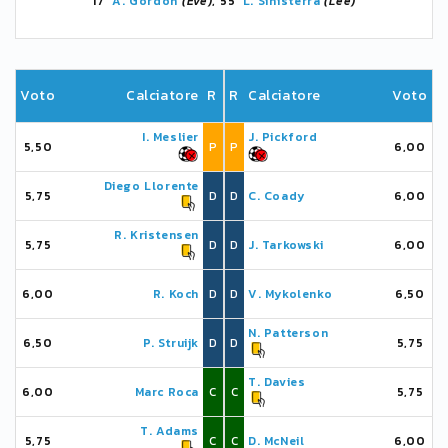
17'
A. Gordon
(Eve)
, 55'
L. Sinisterra
(Lee)
Voto
Calciatore
R
R
Calciatore
Voto
I. Meslier
J. Pickford
5,50
P
P
6,00
Diego Llorente
5,75
D
D
C. Coady
6,00
R. Kristensen
5,75
D
D
J. Tarkowski
6,00
6,00
R. Koch
D
D
V. Mykolenko
6,50
N. Patterson
6,50
P. Struijk
D
D
5,75
T. Davies
6,00
Marc Roca
C
C
5,75
T. Adams
5,75
C
C
D. McNeil
6,00