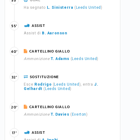
GOAL
55'
Ha segnato
L. Sinisterra
(
Leeds United
)
ASSIST
55'
Assist di
B. Aaronson
CARTELLINO GIALLO
40'
Ammonizione
T. Adams
(
Leeds United
)
SOSTITUZIONE
32'
Esce
Rodrigo
(
Leeds United
), entra
J.
Gelhardt
(
Leeds United
)
CARTELLINO GIALLO
20'
Ammonizione
T. Davies
(
Everton
)
ASSIST
17'