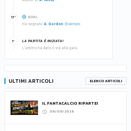
Assist di
A. Iwobi
GOAL
17'
Ha segnato
A. Gordon
(
Everton
)
LA PARTITA È INIZIATA!
1'
L'arbitro ha dato il via alla gara.
ULTIMI ARTICOLI
ELENCO ARTICOLI
IL FANTACALCIO RIPARTE!
06/08/2026