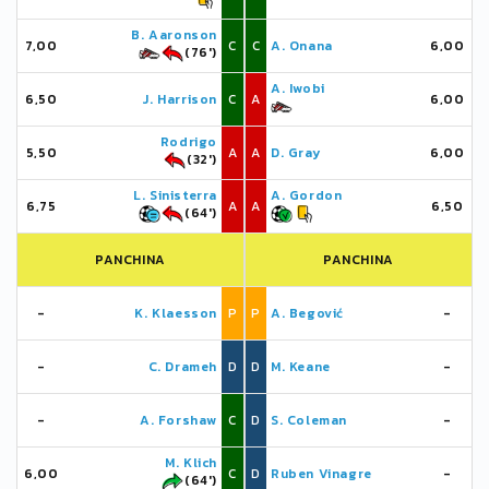
B. Aaronson
7,00
C
C
A. Onana
6,00
(76')
A. Iwobi
6,50
J. Harrison
C
A
6,00
Rodrigo
5,50
A
A
D. Gray
6,00
(32')
L. Sinisterra
A. Gordon
6,75
A
A
6,50
(64')
PANCHINA
PANCHINA
-
K. Klaesson
P
P
A. Begović
-
-
C. Drameh
D
D
M. Keane
-
-
A. Forshaw
C
D
S. Coleman
-
M. Klich
6,00
C
D
Ruben Vinagre
-
(64')