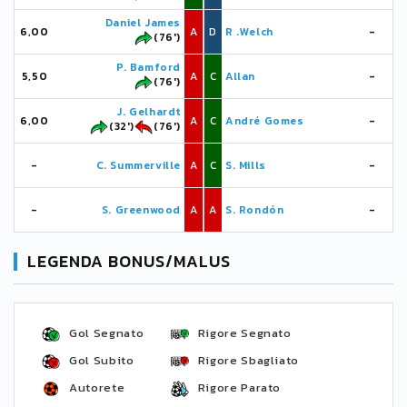
Daniel James
6,00
A
D
R .Welch
-
(76')
P. Bamford
5,50
A
C
Allan
-
(76')
J. Gelhardt
6,00
A
C
André Gomes
-
(32')
(76')
-
C. Summerville
A
C
S. Mills
-
-
S. Greenwood
A
A
S. Rondón
-
LEGENDA BONUS/MALUS
Gol Segnato
Rigore Segnato
Gol Subito
Rigore Sbagliato
Autorete
Rigore Parato