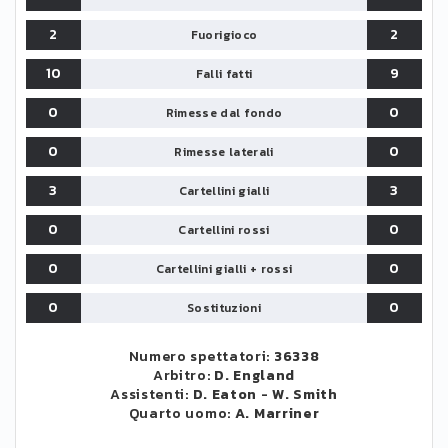
2
2
Fuorigioco
10
9
Falli fatti
0
0
Rimesse dal fondo
0
0
Rimesse laterali
3
3
Cartellini gialli
0
0
Cartellini rossi
0
0
Cartellini gialli + rossi
0
0
Sostituzioni
Numero spettatori:
36338
Arbitro:
D. England
Assistenti:
D. Eaton
-
W. Smith
Quarto uomo:
A. Marriner