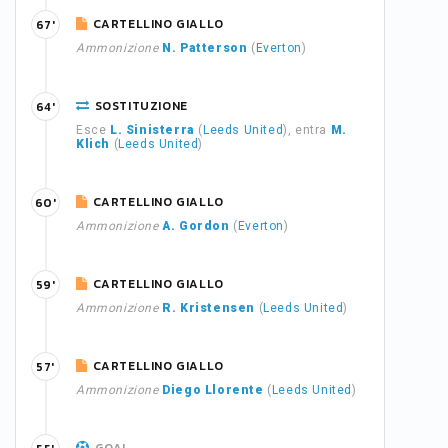
CARTELLINO GIALLO
67'
Ammonizione
N. Patterson
(
Everton
)
SOSTITUZIONE
64'
Esce
L. Sinisterra
(
Leeds United
), entra
M.
Klich
(
Leeds United
)
CARTELLINO GIALLO
60'
Ammonizione
A. Gordon
(
Everton
)
CARTELLINO GIALLO
59'
Ammonizione
R. Kristensen
(
Leeds United
)
CARTELLINO GIALLO
57'
Ammonizione
Diego Llorente
(
Leeds United
)