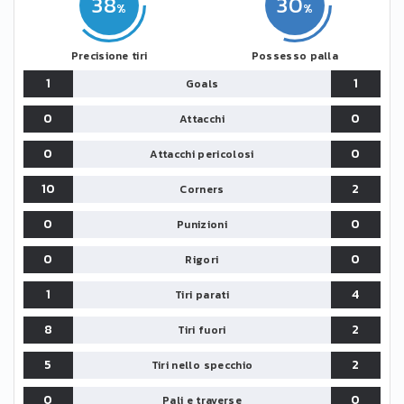
38
30
Precisione tiri
Possesso palla
1
1
Goals
0
0
Attacchi
0
0
Attacchi pericolosi
10
2
Corners
0
0
Punizioni
0
0
Rigori
1
4
Tiri parati
8
2
Tiri fuori
5
2
Tiri nello specchio
0
0
Pali e traverse