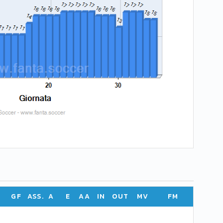
GF
ASS.
A
E
AA
IN
OUT
MV
FM