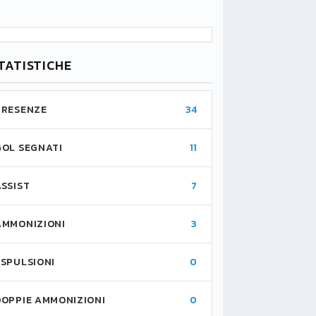
TATISTICHE
PRESENZE
34
GOL SEGNATI
11
ASSIST
7
AMMONIZIONI
3
ESPULSIONI
0
DOPPIE AMMONIZIONI
0