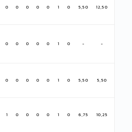
0
0
0
0
0
1
0
5,50
12,50
0
0
0
0
0
1
0
-
-
0
0
0
0
0
1
0
5,50
5,50
1
0
0
0
0
1
0
6,75
10,25