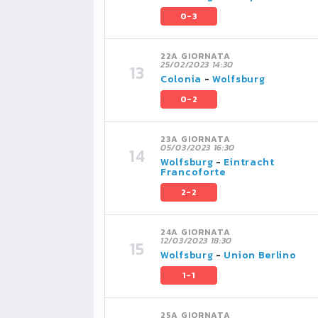
0-3
22A GIORNATA
25/02/2023 14:30
Colonia
-
Wolfsburg
0-2
23A GIORNATA
05/03/2023 16:30
Wolfsburg
-
Eintracht
Francoforte
2-2
24A GIORNATA
12/03/2023 18:30
Wolfsburg
-
Union Berlino
1-1
25A GIORNATA