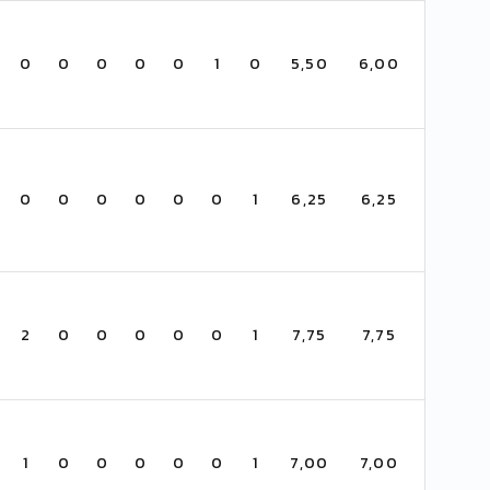
0
0
0
0
0
1
0
5,50
6,00
0
0
0
0
0
0
1
6,25
6,25
2
0
0
0
0
0
1
7,75
7,75
1
0
0
0
0
0
1
7,00
7,00