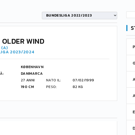
BUNDESLIGA 2022/2023
S
 OLDER WIND
 (A)
LIGA 2023/2024
KØBENHAVN
À:
DANIMARCA
27 ANNI
NATO IL:
07/02/1999
190 CM
PESO:
82 KG