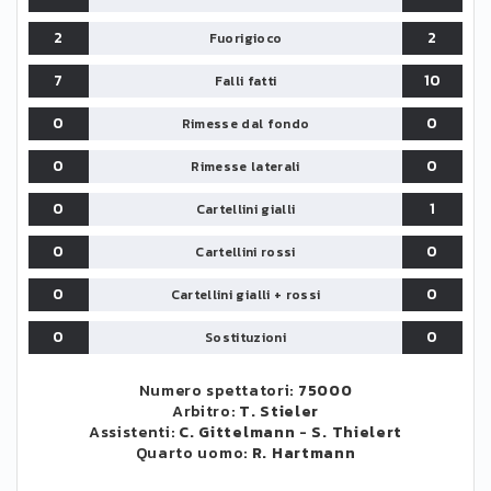
2
2
Fuorigioco
7
10
Falli fatti
0
0
Rimesse dal fondo
0
0
Rimesse laterali
0
1
Cartellini gialli
0
0
Cartellini rossi
0
0
Cartellini gialli + rossi
0
0
Sostituzioni
Numero spettatori:
75000
Arbitro:
T. Stieler
Assistenti:
C. Gittelmann
-
S. Thielert
Quarto uomo:
R. Hartmann