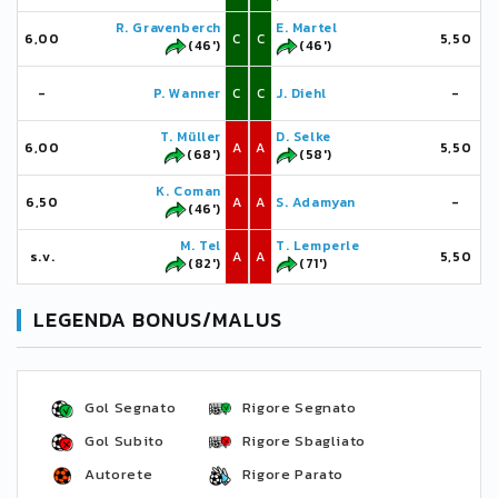
R. Gravenberch
E. Martel
6,00
C
C
5,50
(46')
(46')
-
P. Wanner
C
C
J. Diehl
-
T. Müller
D. Selke
6,00
A
A
5,50
(68')
(58')
K. Coman
6,50
A
A
S. Adamyan
-
(46')
M. Tel
T. Lemperle
s.v.
A
A
5,50
(82')
(71')
LEGENDA BONUS/MALUS
Gol Segnato
Rigore Segnato
Gol Subito
Rigore Sbagliato
Autorete
Rigore Parato