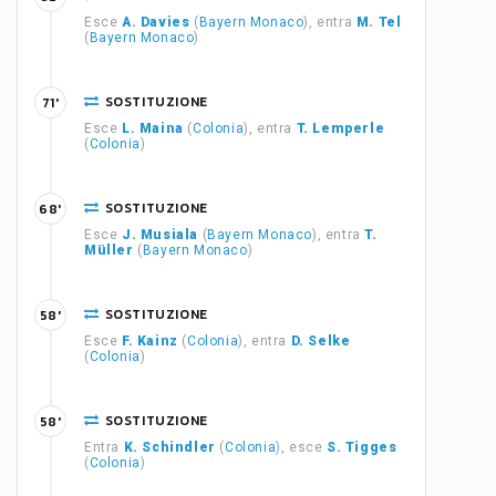
Esce
A. Davies
(
Bayern Monaco
), entra
M. Tel
(
Bayern Monaco
)
SOSTITUZIONE
71'
Esce
L. Maina
(
Colonia
), entra
T. Lemperle
(
Colonia
)
SOSTITUZIONE
68'
Esce
J. Musiala
(
Bayern Monaco
), entra
T.
Müller
(
Bayern Monaco
)
SOSTITUZIONE
58'
Esce
F. Kainz
(
Colonia
), entra
D. Selke
(
Colonia
)
SOSTITUZIONE
58'
Entra
K. Schindler
(
Colonia
), esce
S. Tigges
(
Colonia
)