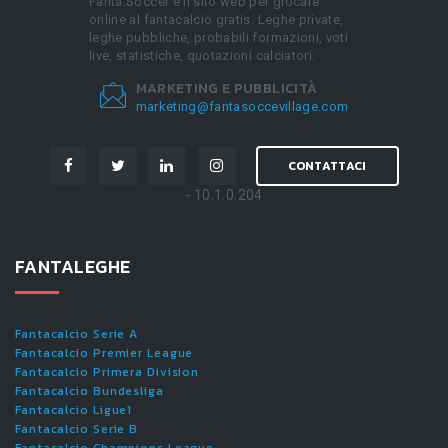
Fanta.Soccer è il sito web per giocare
online al fantacalcio gratis. Leghe private,
leghe pubbliche, probabili formazioni, voti
live, statistiche, quotazioni calciatori.
MARKETING E PUBBLICITÀ
marketing@fantasoccevillage.com
CONTATTACI
- 10.1.0.204
FANTALEGHE
Fantacalcio Serie A
Fantacalcio Premier League
Fantacalcio Primera Division
Fantacalcio Bundesliga
Fantacalcio Ligue1
Fantacalcio Serie B
Fantacalcio Champions League