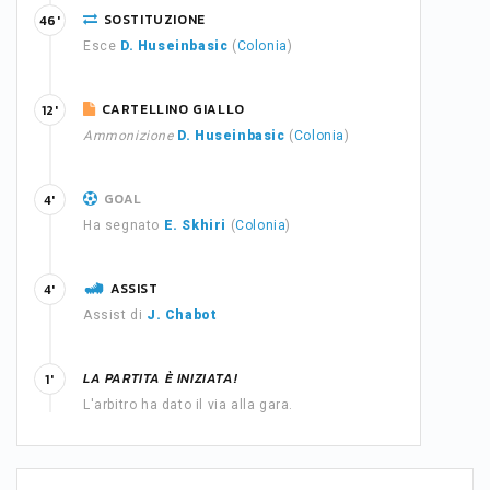
SOSTITUZIONE
46'
Esce
D. Huseinbasic
(
Colonia
)
CARTELLINO GIALLO
12'
Ammonizione
D. Huseinbasic
(
Colonia
)
GOAL
4'
Ha segnato
E. Skhiri
(
Colonia
)
ASSIST
4'
Assist di
J. Chabot
LA PARTITA È INIZIATA!
1'
L'arbitro ha dato il via alla gara.