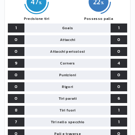
47
22
Precisione tiri
Possesso palla
1
1
Goals
0
0
Attacchi
0
0
Attacchi pericolosi
9
4
Corners
0
0
Punizioni
0
0
Rigori
0
6
Tiri parati
8
1
Tiri fuori
7
1
Tiri nello specchio
0
0
Pali e traverse