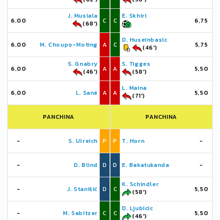
J. Musiala
E. Skhiri
6,00
C
C
6,75
(68')
D. Huseinbasic
6,00
M. Choupo-Moting
A
C
5,75
(46')
S. Gnabry
S. Tigges
6,00
A
A
5,50
(46')
(58')
L. Maina
6,00
L. Sané
A
A
5,50
(71')
PANCHINA
PANCHINA
-
S. Ulreich
P
P
T. Horn
-
-
D. Blind
D
D
E. Bakatukanda
-
K. Schindler
-
J. Stanišić
D
C
5,50
(58')
D. Ljubicic
-
M. Sabitzer
C
C
5,50
(46')