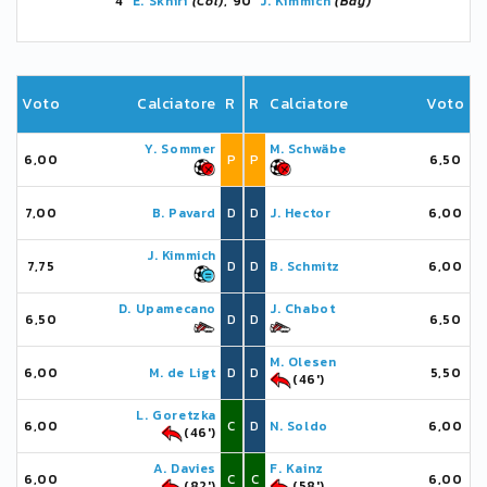
4'
E. Skhiri
(Col)
, 90'
J. Kimmich
(Bay)
Voto
Calciatore
R
R
Calciatore
Voto
Y. Sommer
M. Schwäbe
6,00
P
P
6,50
7,00
B. Pavard
D
D
J. Hector
6,00
J. Kimmich
7,75
D
D
B. Schmitz
6,00
D. Upamecano
J. Chabot
6,50
D
D
6,50
M. Olesen
6,00
M. de Ligt
D
D
5,50
(46')
L. Goretzka
6,00
C
D
N. Soldo
6,00
(46')
A. Davies
F. Kainz
6,00
C
C
6,00
(82')
(58')