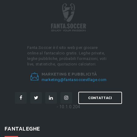
Fanta.Soccer è il sito web per giocare
online al fantacalcio gratis. Leghe private,
leghe pubbliche, probabili formazioni, voti
live, statistiche, quotazioni calciatori.
MARKETING E PUBBLICITÀ
marketing@fantasoccevillage.com
CONTATTACI
- 10.1.0.204
FANTALEGHE