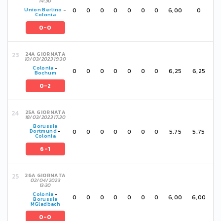
14:30
0
0
0
0
0
0
0
6,00
0
Union Berlino
-
Colonia
0-0
24A GIORNATA
10/03/2023 19:30
Colonia
-
0
0
0
0
0
0
0
6,25
6,25
Bochum
0-2
25A GIORNATA
18/03/2023 17:30
Borussia
0
0
0
0
0
0
0
5,75
5,75
Dortmund
-
Colonia
6-1
26A GIORNATA
02/04/2023
13:30
Colonia
-
0
0
0
0
0
0
0
6,00
6,00
Borussia
MGladbach
0-0