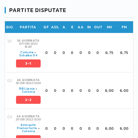
PARTITE DISPUTATE
GIO.
PARTITA
GF
ASS.
A
E
AA
IN
OUT
MV
FM
1A GIORNATA
07/08/2022
15:30
0
0
0
0
0
0
0
6,75
6,75
Colonia
-
Schalke 04
3-1
2A GIORNATA
13/08/2022 13:30
RB Lipsia
-
0
0
0
0
0
0
0
6,00
6,00
Colonia
2-2
3A GIORNATA
21/08/2022 13:30
Eintracht
0
0
0
0
0
0
0
6,00
6,00
Francoforte
-
Colonia