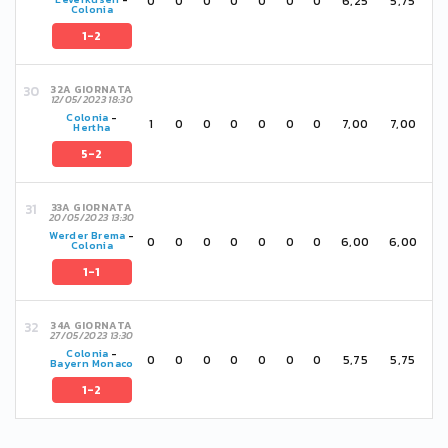
0
0
0
0
0
0
0
6,25
5,75
Colonia
1-2
32A GIORNATA
12/05/2023 18:30
Colonia
-
1
0
0
0
0
0
0
7,00
7,00
Hertha
5-2
33A GIORNATA
20/05/2023 13:30
Werder Brema
-
0
0
0
0
0
0
0
6,00
6,00
Colonia
1-1
34A GIORNATA
27/05/2023 13:30
Colonia
-
0
0
0
0
0
0
0
5,75
5,75
Bayern Monaco
1-2