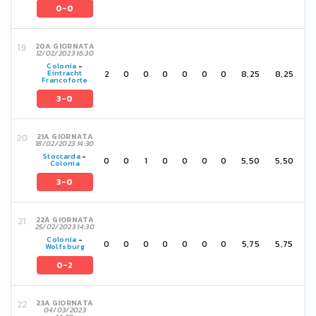
0-0
20A GIORNATA
12/02/2023 16:30
Colonia
-
2
0
0
0
0
0
0
8,25
8,25
Eintracht
Francoforte
3-0
21A GIORNATA
18/02/2023 14:30
Stoccarda
-
0
0
1
0
0
0
0
5,50
5,50
Colonia
3-0
22A GIORNATA
25/02/2023 14:30
Colonia
-
0
0
0
0
0
0
0
5,75
5,75
Wolfsburg
0-2
23A GIORNATA
04/03/2023