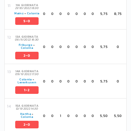
11A GIORNATA
21/10/2022 18:30
0
0
0
0
0
0
0
5,75
8,75
Mainz
-
Colonia
5-0
13A GIORNATA
06/11/2022 16:30
Friburgo
-
0
0
0
0
0
0
0
5,75
0
Colonia
2-0
14A GIORNATA
09/11/2022 17:30
Colonia
-
0
0
0
0
0
0
0
5,75
0
Leverkusen
1-2
15A GIORNATA
12/11/2022 14:30
Hertha
-
0
0
1
0
0
0
0
5,50
5,50
Colonia
2-0