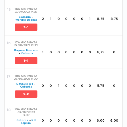
16A GIORNATA
21/01/2023 17:30
Colonia
-
2
1
0
0
0
0
1
8,75
8,75
Werder Brema
7-1
17A GIORNATA
24/01/2023 19:30
Bayern Monaco
1
0
0
0
0
0
0
6,75
0
-
Colonia
1-1
18A GIORNATA
29/01/2023 14:30
Schalke 04
-
0
0
1
0
0
0
0
5,75
0
Colonia
0-0
19A GIORNATA
04/02/2023
14:30
0
0
0
0
0
0
0
6,00
6,00
Colonia
-
RB
Lipsia