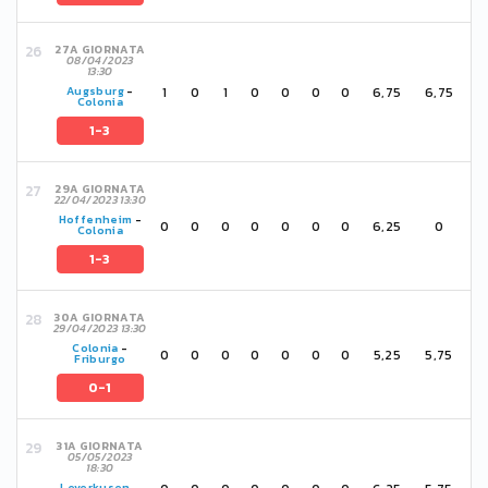
27A GIORNATA
08/04/2023
13:30
1
0
1
0
0
0
0
6,75
6,75
Augsburg
-
Colonia
1-3
29A GIORNATA
22/04/2023 13:30
Hoffenheim
-
0
0
0
0
0
0
0
6,25
0
Colonia
1-3
30A GIORNATA
29/04/2023 13:30
Colonia
-
0
0
0
0
0
0
0
5,25
5,75
Friburgo
0-1
31A GIORNATA
05/05/2023
18:30
Leverkusen
-