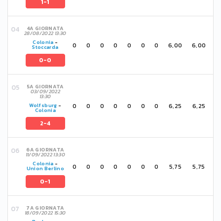
1-1
4A GIORNATA
28/08/2022 13:30
Colonia
-
0
0
0
0
0
0
0
6,00
6,00
Stoccarda
0-0
5A GIORNATA
03/09/2022
13:30
0
0
0
0
0
0
0
6,25
6,25
Wolfsburg
-
Colonia
2-4
6A GIORNATA
11/09/2022 13:30
Colonia
-
0
0
0
0
0
0
0
5,75
5,75
Union Berlino
0-1
7A GIORNATA
18/09/2022 15:30