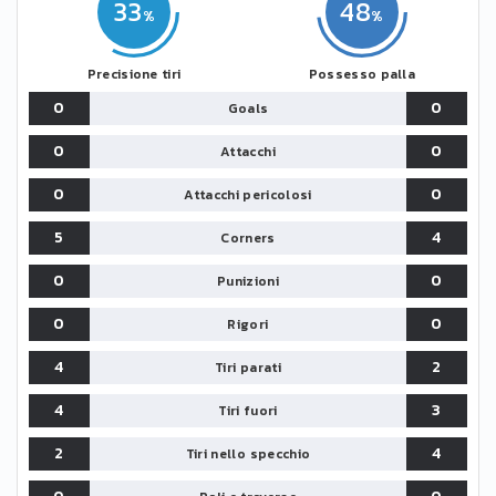
33
48
Precisione tiri
Possesso palla
0
0
Goals
0
0
Attacchi
0
0
Attacchi pericolosi
5
4
Corners
0
0
Punizioni
0
0
Rigori
4
2
Tiri parati
4
3
Tiri fuori
2
4
Tiri nello specchio