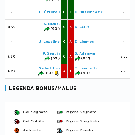
-
L. Öztunali
C
C
D. Huseinbasic
-
S. Michel
s.v.
C
A
D. Selke
-
(90')
-
J. Leweling
C
A
D. Limnios
-
P. Seguin
S. Adamyan
5,50
C
A
s.v.
(69')
(86')
J. Siebatcheu
T. Lemperle
4,75
A
A
s.v.
(69')
(90')
LEGENDA BONUS/MALUS
Gol Segnato
Rigore Segnato
Gol Subito
Rigore Sbagliato
Autorete
Rigore Parato