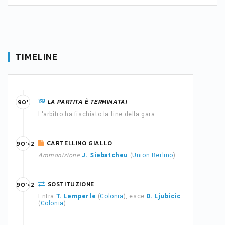
TIMELINE
LA PARTITA È TERMINATA!
90'
L'arbitro ha fischiato la fine della gara.
CARTELLINO GIALLO
90'+2
Ammonizione
J. Siebatcheu
(
Union Berlino
)
SOSTITUZIONE
90'+2
Entra
T. Lemperle
(
Colonia
), esce
D. Ljubicic
(
Colonia
)