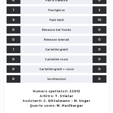
0
0
Pali e traverse
1
2
Fuorigioco
9
10
Falli fatti
0
0
Rimesse dal fondo
0
0
Rimesse laterali
1
0
Cartellini gialli
0
0
Cartellini rossi
0
0
Cartellini gialli + rossi
0
0
Sostituzioni
Numero spettatori:
22012
Arbitro:
T. Stieler
Assistenti:
C. Gittelmann
-
M. Unger
Quarto uomo:
W. Haslberger