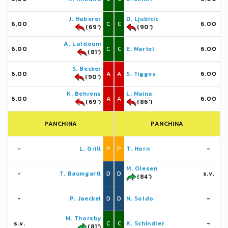
J. Haberer
D. Ljubicic
6,00
C
C
6,00
(69')
(90')
A. Laïdouni
6,00
C
C
E. Martel
6,00
(81')
S. Becker
6,00
A
A
S. Tigges
6,00
(90')
K. Behrens
L. Maina
6,00
A
A
6,00
(69')
(86')
PANCHINA
PANCHINA
-
L. Grill
P
P
T. Horn
-
M. Olesen
-
T. Baumgartl
D
D
s.v.
(84')
-
P. Jaeckel
D
D
N. Soldo
-
M. Thorsby
s.v.
C
C
K. Schindler
-
(81')