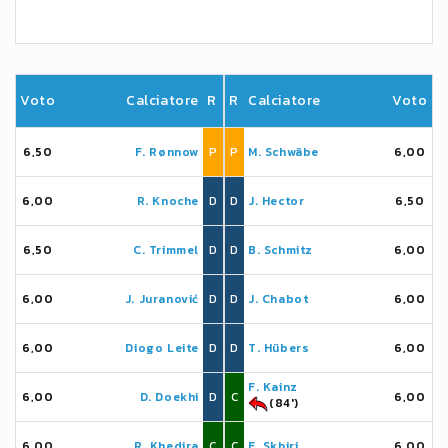
Voto
Calciatore
R
R
Calciatore
Voto
6,50
F. Rønnow
P
P
M. Schwäbe
6,00
6,00
R. Knoche
D
D
J. Hector
6,50
6,50
C. Trimmel
D
D
B. Schmitz
6,00
6,00
J. Juranović
D
D
J. Chabot
6,00
6,00
Diogo Leite
D
D
T. Hübers
6,00
F. Kainz
6,00
D. Doekhi
D
C
6,00
(84')
6,00
R. Khedira
C
C
E. Skhiri
6,00