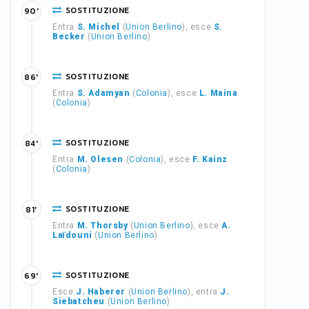
SOSTITUZIONE
90'
Entra
S. Michel
(
Union Berlino
), esce
S.
Becker
(
Union Berlino
)
SOSTITUZIONE
86'
Entra
S. Adamyan
(
Colonia
), esce
L. Maina
(
Colonia
)
SOSTITUZIONE
84'
Entra
M. Olesen
(
Colonia
), esce
F. Kainz
(
Colonia
)
SOSTITUZIONE
81'
Entra
M. Thorsby
(
Union Berlino
), esce
A.
Laïdouni
(
Union Berlino
)
SOSTITUZIONE
69'
Esce
J. Haberer
(
Union Berlino
), entra
J.
Siebatcheu
(
Union Berlino
)