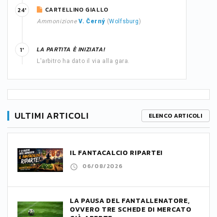
CARTELLINO GIALLO
24'
Ammonizione
V. Černý
(
Wolfsburg
)
LA PARTITA È INIZIATA!
1'
L'arbitro ha dato il via alla gara.
ULTIMI ARTICOLI
ELENCO ARTICOLI
IL FANTACALCIO RIPARTE!
06/08/2026
LA PAUSA DEL FANTALLENATORE,
OVVERO TRE SCHEDE DI MERCATO