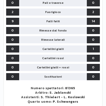
0
0
Pali e traverse
2
2
Fuorigioco
9
14
Falli fatti
0
0
Rimesse dal fondo
0
0
Rimesse laterali
0
1
Cartellini gialli
0
0
Cartellini rossi
0
0
Cartellini gialli + rossi
0
0
Sostituzioni
Numero spettatori:
81365
Arbitro:
S. Jablonski
Assistenti:
S. Thielert
-
L. Koslowski
Quarto uomo:
P. Schwengers