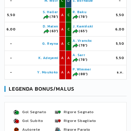
-
M. Wolf
C
D
S. Bornauw
-
S. Haller
R. Baku
5,50
A
C
5,50
(78')
(78')
D. Malen
J. Kamiński
6,00
A
C
6,00
(63')
(65')
A. Vranckx
-
G. Reyna
A
C
5,50
(78')
A. Sarr
-
K. Adeyemi
A
A
5,50
(78')
P. Wimmer
-
Y. Moukoko
A
A
s.v.
(88')
LEGENDA BONUS/MALUS
Gol Segnato
Rigore Segnato
Gol Subito
Rigore Sbagliato
Autorete
Rigore Parato