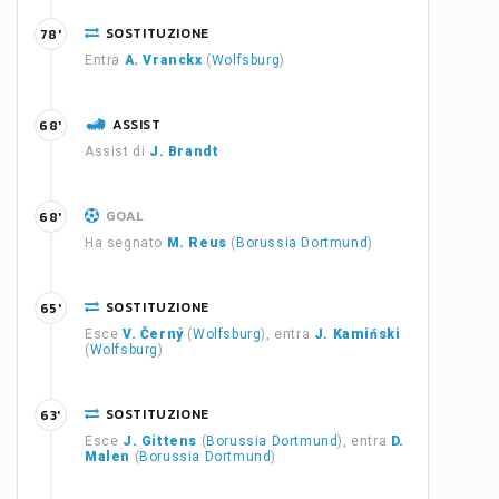
SOSTITUZIONE
78'
Entra
A. Vranckx
(
Wolfsburg
)
ASSIST
68'
Assist di
J. Brandt
GOAL
68'
Ha segnato
M. Reus
(
Borussia Dortmund
)
SOSTITUZIONE
65'
Esce
V. Černý
(
Wolfsburg
), entra
J. Kamiński
(
Wolfsburg
)
SOSTITUZIONE
63'
Esce
J. Gittens
(
Borussia Dortmund
), entra
D.
Malen
(
Borussia Dortmund
)