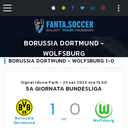
BORUSSIA DORTMUND -
WOLFSBURG
BORUSSIA DORTMUND - WOLFSBURG 1-0
HOME
CALENDARIO BUNDESLIGA 2023/2024
BORUSSIA DORTMUND - WOLFSBURG
Signal Iduna Park -
23 set 2023 ore 15:30
5A GIORNATA BUNDESLIGA
1
0
Borussia
VS
Wolfsburg
Dortmund