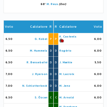
68'
M. Reus
(Dor)
Voto
Calciatore
R
R
Calciatore
Voto
K. Casteels
6,50
G. Kobel
P
P
6,00
6,50
M. Hummels
D
D
Rogério
6,00
6,50
R. Bensebaïni
D
D
J. Mæhle
5,50
7,00
J. Ryerson
D
D
M. Lacroix
6,00
7,00
N. Schlotterbeck
D
D
M. Jenz
6,00
6,50
S. Özcan
C
C
M. Arnold
6,00
M. Svanberg