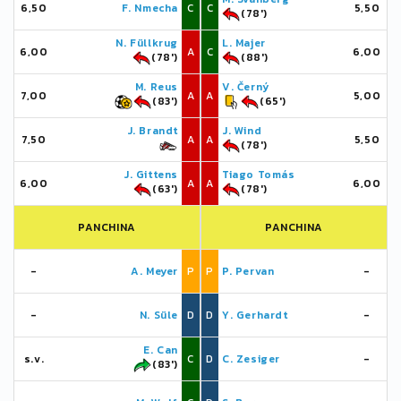
6,50
F. Nmecha
C
C
5,50
(78')
N. Füllkrug
L. Majer
6,00
A
C
6,00
(78')
(88')
M. Reus
V. Černý
7,00
A
A
5,00
(83')
(65')
J. Brandt
J. Wind
7,50
A
A
5,50
(78')
J. Gittens
Tiago Tomás
6,00
A
A
6,00
(63')
(78')
PANCHINA
PANCHINA
-
A. Meyer
P
P
P. Pervan
-
-
N. Süle
D
D
Y. Gerhardt
-
E. Can
s.v.
C
D
C. Zesiger
-
(83')