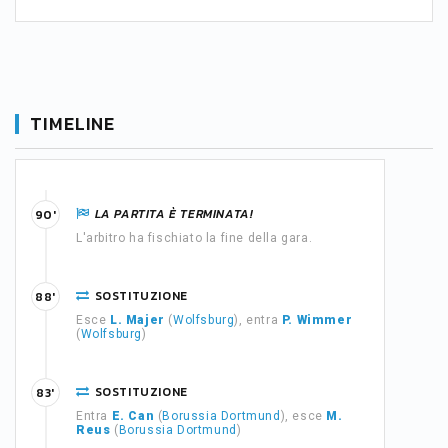
TIMELINE
LA PARTITA È TERMINATA!
90'
L'arbitro ha fischiato la fine della gara.
SOSTITUZIONE
88'
Esce
L. Majer
(
Wolfsburg
), entra
P. Wimmer
(
Wolfsburg
)
SOSTITUZIONE
83'
Entra
E. Can
(
Borussia Dortmund
), esce
M.
Reus
(
Borussia Dortmund
)