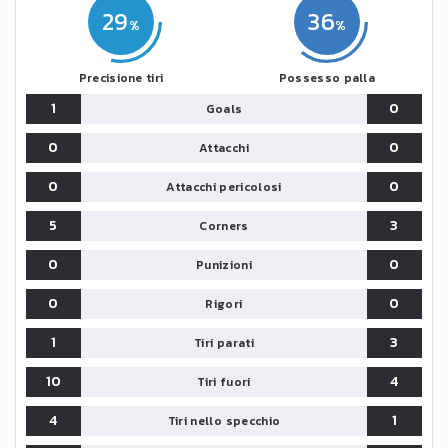
29
36
Precisione tiri
Possesso palla
1
0
Goals
0
0
Attacchi
0
0
Attacchi pericolosi
5
3
Corners
0
0
Punizioni
0
0
Rigori
1
3
Tiri parati
10
4
Tiri fuori
4
1
Tiri nello specchio