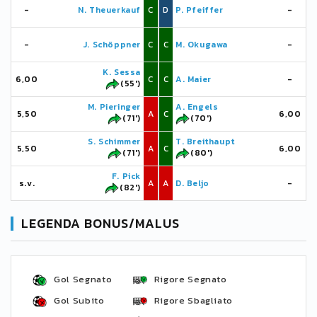
-
N. Theuerkauf
C
D
P. Pfeiffer
-
-
J. Schöppner
C
C
M. Okugawa
-
K. Sessa
6,00
C
C
A. Maier
-
(55')
M. Pieringer
A. Engels
5,50
A
C
6,00
(71')
(70')
S. Schimmer
T. Breithaupt
5,50
A
C
6,00
(71')
(80')
F. Pick
s.v.
A
A
D. Beljo
-
(82')
LEGENDA BONUS/MALUS
Gol Segnato
Rigore Segnato
Gol Subito
Rigore Sbagliato