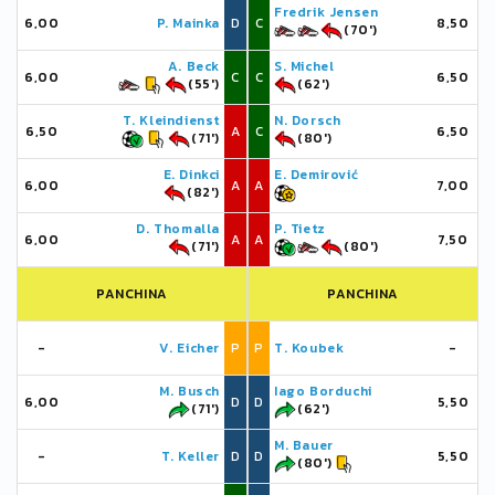
Fredrik Jensen
6,00
P. Mainka
D
C
8,50
(70')
A. Beck
S. Michel
6,00
C
C
6,50
(55')
(62')
T. Kleindienst
N. Dorsch
6,50
A
C
6,50
(71')
(80')
E. Dinkci
E. Demirović
6,00
A
A
7,00
(82')
D. Thomalla
P. Tietz
6,00
A
A
7,50
(71')
(80')
PANCHINA
PANCHINA
-
V. Eicher
P
P
T. Koubek
-
M. Busch
Iago Borduchi
6,00
D
D
5,50
(71')
(62')
M. Bauer
-
T. Keller
D
D
5,50
(80')