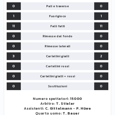
0
0
Pali e traverse
1
1
Fuorigioco
11
11
Falli fatti
0
0
Rimesse dal fondo
0
0
Rimesse laterali
3
2
Cartellini gialli
0
0
Cartellini rossi
0
0
Cartellini gialli + rossi
0
0
Sostituzioni
Numero spettatori:
15000
Arbitro:
T. Stieler
Assistenti:
C. Gittelmann
-
P. Hüwe
Quarto uomo:
T. Bauer