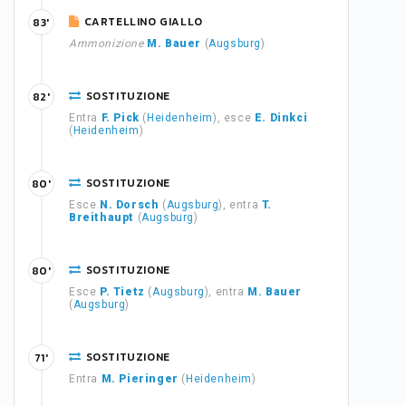
CARTELLINO GIALLO
83'
Ammonizione
M. Bauer
(
Augsburg
)
SOSTITUZIONE
82'
Entra
F. Pick
(
Heidenheim
), esce
E. Dinkci
(
Heidenheim
)
SOSTITUZIONE
80'
Esce
N. Dorsch
(
Augsburg
), entra
T.
Breithaupt
(
Augsburg
)
SOSTITUZIONE
80'
Esce
P. Tietz
(
Augsburg
), entra
M. Bauer
(
Augsburg
)
SOSTITUZIONE
71'
Entra
M. Pieringer
(
Heidenheim
)