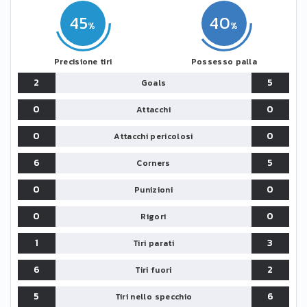
45
40
Precisione tiri
Possesso palla
2
5
Goals
0
0
Attacchi
0
0
Attacchi pericolosi
6
5
Corners
0
0
Punizioni
0
0
Rigori
1
3
Tiri parati
6
2
Tiri fuori
5
6
Tiri nello specchio