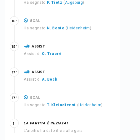
Ha segnato
P. Tietz
(
Augsburg
)
GOAL
18'
Ha segnato
N. Beste
(
Heidenheim
)
ASSIST
18'
Assist di
O. Traoré
ASSIST
17'
Assist di
A. Beck
GOAL
17'
Ha segnato
T. Kleindienst
(
Heidenheim
)
LA PARTITA È INIZIATA!
1'
L'arbitro ha dato il via alla gara.