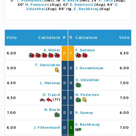
17'
T. Kleindienst
(Hei)
, 18'
N. Beste
(Hei)
, 29'
P. Tietz
(Aug)
,
40'
M. Pedersen
(Aug)
, 42'
E. Demirović
(Aug)
, 64'
O.
Uduokhai
(Aug)
, 88' rig.
E. Rexhbecaj
(Aug)
Voto
Calciatore
R
R
Calciatore
Voto
K. Müller
F. Dahmen
6,00
P
P
6,50
T. Siersleben
5,00
D
D
J. Gouweleeuw
6,00
O. Uduokhai
6,50
L. Maloney
D
D
7,00
O. Traoré
M. Pedersen
6,50
D
D
7,00
(71')
N. Beste
7,00
D
D
R. Gumny
6,00
E. Rexhbecaj
6,00
J. Föhrenbach
D
C
7,00