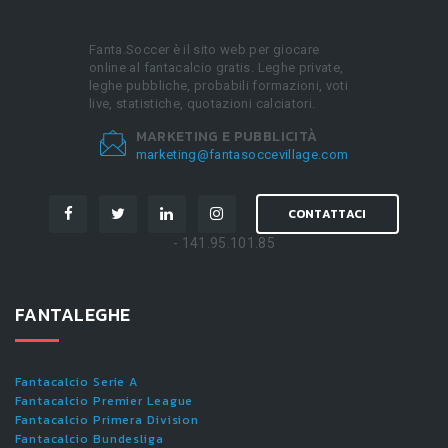
Fanta.Soccer è il sito web per giocare
online al fantacalcio gratis. Leghe private,
leghe pubbliche, probabili formazioni, voti
live, statistiche, quotazioni calciatori.
MARKETING E PUBBLICITÀ
marketing@fantasoccevillage.com
CONTATTACI
- 141.95.101.85
FANTALEGHE
Fantacalcio Serie A
Fantacalcio Premier League
Fantacalcio Primera Division
Fantacalcio Bundesliga