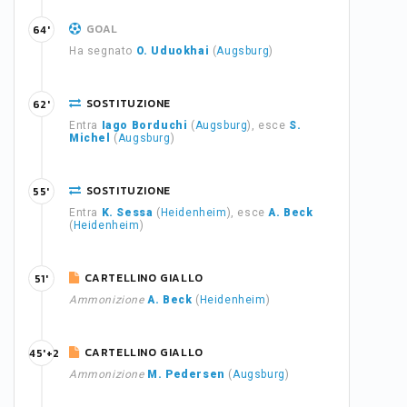
GOAL
64'
Ha segnato
O. Uduokhai
(
Augsburg
)
SOSTITUZIONE
62'
Entra
Iago Borduchi
(
Augsburg
), esce
S.
Michel
(
Augsburg
)
SOSTITUZIONE
55'
Entra
K. Sessa
(
Heidenheim
), esce
A. Beck
(
Heidenheim
)
CARTELLINO GIALLO
51'
Ammonizione
A. Beck
(
Heidenheim
)
CARTELLINO GIALLO
45'+2
Ammonizione
M. Pedersen
(
Augsburg
)