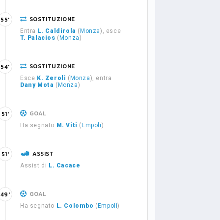
SOSTITUZIONE
55'
Entra
L. Caldirola
(
Monza
), esce
T. Palacios
(
Monza
)
SOSTITUZIONE
54'
Esce
K. Zeroli
(
Monza
), entra
Dany Mota
(
Monza
)
GOAL
51'
Ha segnato
M. Viti
(
Empoli
)
ASSIST
51'
Assist di
L. Cacace
GOAL
49'
Ha segnato
L. Colombo
(
Empoli
)