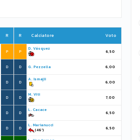
R
R
Calciatore
Voto
D. Vásquez
P
P
6,50
D
D
G. Pezzella
6,00
A. Ismajli
D
D
6,00
M. Viti
D
D
7,00
L. Cacace
D
D
6,50
L. Marianucci
D
D
6,50
(46')