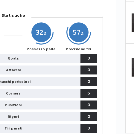
Statistiche
32
57
Possesso palla
Precisione tiri
3
Goals
0
Attacchi
0
tacchi pericolosi
6
Corners
0
Punizioni
0
Rigori
3
Tiri parati