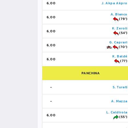
6,00
J. Akpa Akpro
A. Bianco
6,00
(79')
K. Zeroli
6,00
(54')
G. Caprari
6,00
(70')
K. Baldé
6,00
(71')
PANCHINA
-
S. Turati
-
A. Mazza
L. Caldirola
6,00
(55')