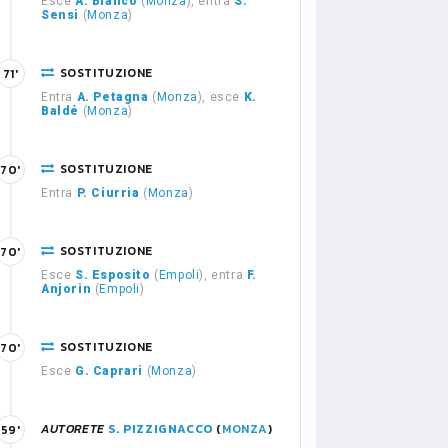
Esce
A. Bianco
(
Monza
), entra
S.
Sensi
(
Monza
)
SOSTITUZIONE
71'
Entra
A. Petagna
(
Monza
), esce
K.
Baldé
(
Monza
)
SOSTITUZIONE
70'
Entra
P. Ciurria
(
Monza
)
SOSTITUZIONE
70'
Esce
S. Esposito
(
Empoli
), entra
F.
Anjorin
(
Empoli
)
SOSTITUZIONE
70'
Esce
G. Caprari
(
Monza
)
AUTORETE
S. PIZZIGNACCO
(
MONZA
)
59'