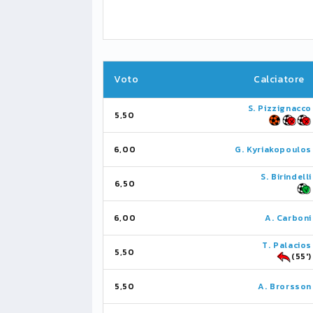
Voto
Calciatore
S. Pizzignacco
5,50
6,00
G. Kyriakopoulos
S. Birindelli
6,50
6,00
A. Carboni
T. Palacios
5,50
(55')
5,50
A. Brorsson