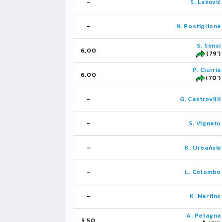
-
S. Leković
-
N. Postiglione
S. Sensi
6,00
(79')
P. Ciurria
6,00
(70')
-
G. Castrovilli
-
S. Vignato
-
K. Urbański
-
L. Colombo
-
K. Martins
A. Petagna
5,50