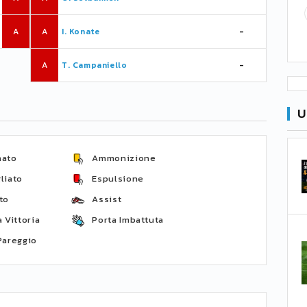
A
A
I. Konate
-
A
T. Campaniello
-
U
nato
Ammonizione
liato
Espulsione
to
Assist
 Vittoria
Porta Imbattuta
Pareggio