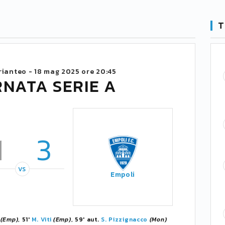
T
rianteo -
18 mag 2025 ore 20:45
RNATA SERIE A
1
3
VS
Empoli
(Emp)
, 51'
M. Viti
(Emp)
, 59' aut.
S. Pizzignacco
(Mon)