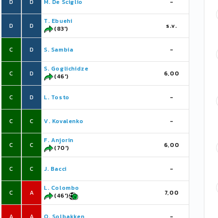
D
D
M. De Sciglio
-
T. Ebuehi
D
D
s.v.
(83')
C
D
S. Sambia
-
S. Goglichidze
C
D
6,00
(46')
C
D
L. Tosto
-
C
C
V. Kovalenko
-
F. Anjorin
C
C
6,00
(70')
C
C
J. Bacci
-
L. Colombo
C
A
7,00
(46')
A
A
O. Solbakken
-