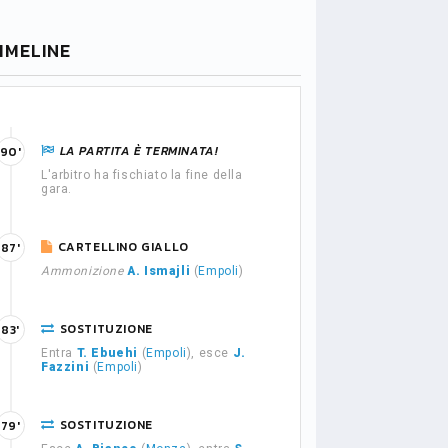
IMELINE
LA PARTITA È TERMINATA!
90'
L'arbitro ha fischiato la fine della
gara.
CARTELLINO GIALLO
87'
Ammonizione
A. Ismajli
(
Empoli
)
SOSTITUZIONE
83'
Entra
T. Ebuehi
(
Empoli
), esce
J.
Fazzini
(
Empoli
)
SOSTITUZIONE
79'