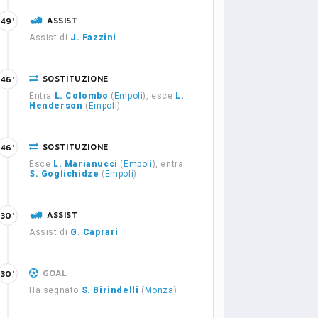
ASSIST
49'
Assist di
J. Fazzini
SOSTITUZIONE
46'
Entra
L. Colombo
(
Empoli
), esce
L.
Henderson
(
Empoli
)
SOSTITUZIONE
46'
Esce
L. Marianucci
(
Empoli
), entra
S. Goglichidze
(
Empoli
)
ASSIST
30'
Assist di
G. Caprari
GOAL
30'
Ha segnato
S. Birindelli
(
Monza
)