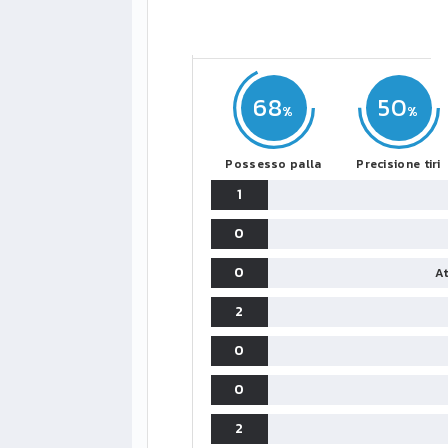
68
50
Possesso palla
Precisione tiri
1
0
0
At
2
0
0
2