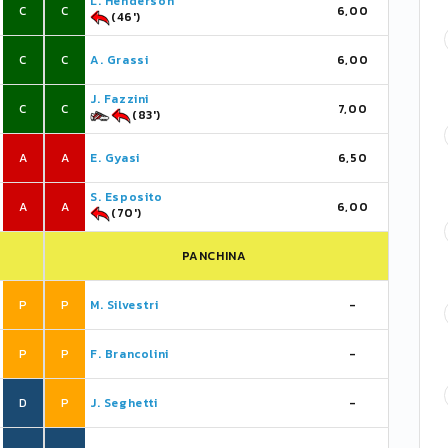
L. Henderson
C
C
6,00
(46')
C
C
A. Grassi
6,00
J. Fazzini
C
C
7,00
(83')
A
A
E. Gyasi
6,50
S. Esposito
A
A
6,00
(70')
PANCHINA
P
P
M. Silvestri
-
P
P
F. Brancolini
-
D
P
J. Seghetti
-