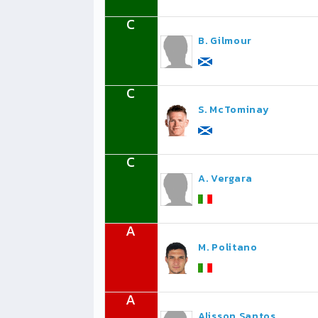
C
B. Gilmour
C
S. McTominay
C
A. Vergara
A
M. Politano
A
Alisson Santos