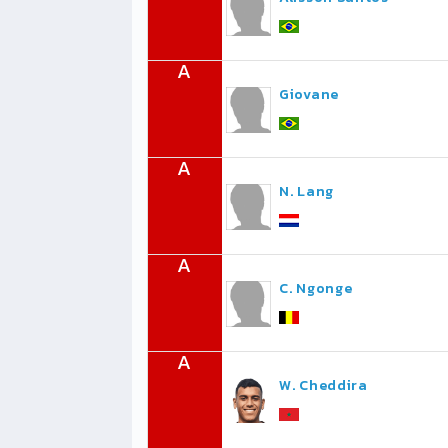
A
Giovane
A
N. Lang
A
C. Ngonge
A
W. Cheddira