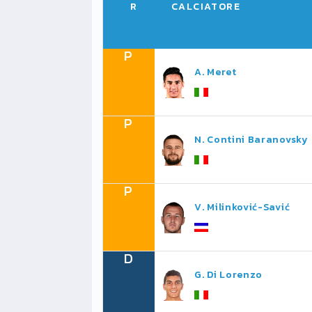
R
CALCIATORE
P
A. Meret
P
N. Contini Baranovsky
P
V. Milinković-Savić
D
G. Di Lorenzo