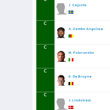
J. Cajuste
C
A. Zambo Anguissa
C
M. Folorunsho
C
K. De Bruyne
C
J. Lindstrøm