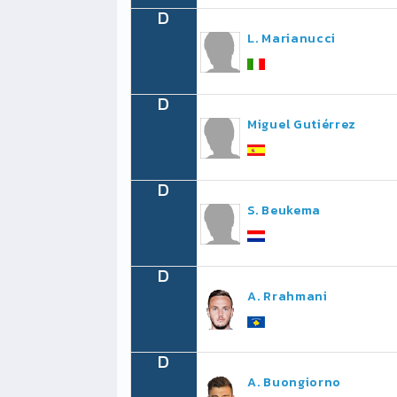
D
L. Marianucci
D
Miguel Gutiérrez
D
S. Beukema
D
A. Rrahmani
D
A. Buongiorno