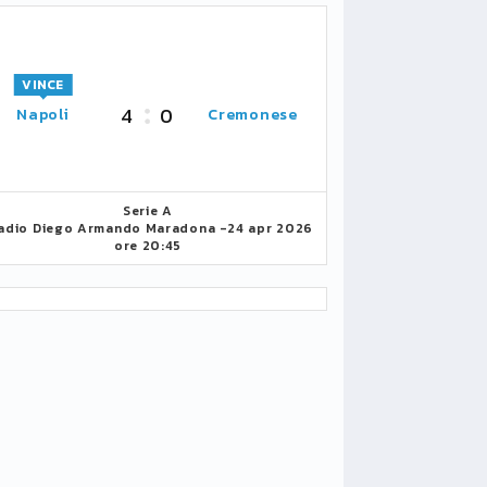
VINCE
4
0
Napoli
Cremonese
Serie A
adio Diego Armando Maradona -
24 apr 2026
ore 20:45