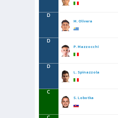
D
M. Olivera
D
P. Mazzocchi
D
L. Spinazzola
C
S. Lobotka
C