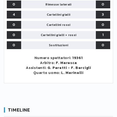
0
0
Rimesse laterali
4
3
Cartellini gialli
0
0
Cartellini rossi
0
1
Cartellini gialli + rossi
0
0
Sostituzioni
Numero spettatori:
19361
Arbitro:
F. Maresca
Assistenti:
G. Peretti
-
F. Bercigli
Quarto uomo:
L. Marinelli
TIMELINE