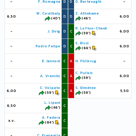
-
F. Romagna
D
D
D. Bartesaghi
-
W. Coulibaly
Z. Athekame
6,50
D
D
6,00
(40')
(46')
R. Loftus-Cheek
-
J. Doig
D
C
6,00
(59')
S. Ricci
-
Pedro Felipe
D
C
6,00
(66')
-
E. Iannoni
C
A
N. Füllkrug
-
C. Pulisic
-
A. Vranckx
C
A
6,00
(59')
C. Volpato
S. Giménez
6,00
C
A
5,50
(59')
(59')
L. Lipani
6,50
C
(46')
A. Fadera
s.v.
C
(84')
-
C. Frangella
C