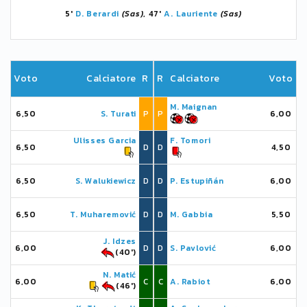
5'
D. Berardi
(Sas)
, 47'
A. Lauriente
(Sas)
Voto
Calciatore
R
R
Calciatore
Voto
M. Maignan
6,50
S. Turati
P
P
6,00
Ulisses Garcia
F. Tomori
6,50
D
D
4,50
6,50
S. Walukiewicz
D
D
P. Estupiñán
6,00
6,50
T. Muharemović
D
D
M. Gabbia
5,50
J. Idzes
6,00
D
D
S. Pavlović
6,00
(40')
N. Matić
6,00
C
C
A. Rabiot
6,00
(46')