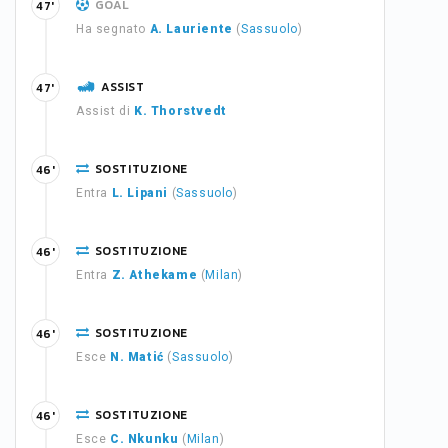
GOAL
47'
Ha segnato
A. Lauriente
(
Sassuolo
)
ASSIST
47'
Assist di
K. Thorstvedt
SOSTITUZIONE
46'
Entra
L. Lipani
(
Sassuolo
)
SOSTITUZIONE
46'
Entra
Z. Athekame
(
Milan
)
SOSTITUZIONE
46'
Esce
N. Matić
(
Sassuolo
)
SOSTITUZIONE
46'
Esce
C. Nkunku
(
Milan
)