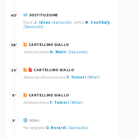
SOSTITUZIONE
40'
Esce
J. Idzes
(
Sassuolo
), entra
W. Coulibaly
(
Sassuolo
)
CARTELLINO GIALLO
38'
Ammonizione
N. Matić
(
Sassuolo
)
CARTELLINO GIALLO
24'
Seconda Ammonizione
F. Tomori
(
Milan
)
CARTELLINO GIALLO
9'
Ammonizione
F. Tomori
(
Milan
)
GOAL
5'
Ha segnato
D. Berardi
(
Sassuolo
)