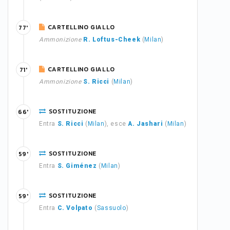
CARTELLINO GIALLO
77'
Ammonizione
R. Loftus-Cheek
(
Milan
)
CARTELLINO GIALLO
71'
Ammonizione
S. Ricci
(
Milan
)
SOSTITUZIONE
66'
Entra
S. Ricci
(
Milan
), esce
A. Jashari
(
Milan
)
SOSTITUZIONE
59'
Entra
S. Giménez
(
Milan
)
SOSTITUZIONE
59'
Entra
C. Volpato
(
Sassuolo
)