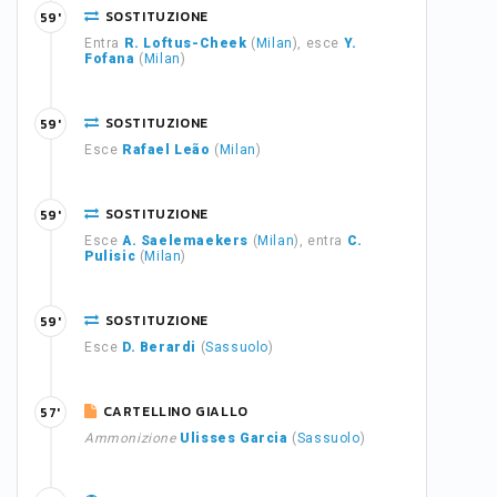
SOSTITUZIONE
59'
Entra
R. Loftus-Cheek
(
Milan
), esce
Y.
Fofana
(
Milan
)
SOSTITUZIONE
59'
Esce
Rafael Leão
(
Milan
)
SOSTITUZIONE
59'
Esce
A. Saelemaekers
(
Milan
), entra
C.
Pulisic
(
Milan
)
SOSTITUZIONE
59'
Esce
D. Berardi
(
Sassuolo
)
CARTELLINO GIALLO
57'
Ammonizione
Ulisses Garcia
(
Sassuolo
)