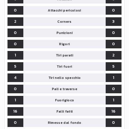
0
0
Attacchi pericolosi
2
3
Corners
0
0
Punizioni
0
0
Rigori
1
2
Tiri parati
5
5
Tiri fuori
4
1
Tiri nello specchio
0
0
Pali e traverse
1
1
Fuorigioco
16
16
Falli fatti
0
0
Rimesse dal fondo