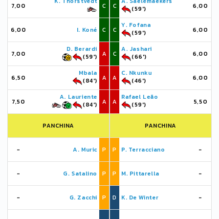
K. Thorstvedt
A. Saelemaekers
7,00
C
C
6,00
(59')
Y. Fofana
6,00
I. Koné
C
C
6,00
(59')
D. Berardi
A. Jashari
7,00
A
C
6,00
(59')
(66')
Mbala
C. Nkunku
6,50
A
A
6,00
(84')
(46')
A. Lauriente
Rafael Leão
7,50
A
A
5,50
(84')
(59')
PANCHINA
PANCHINA
-
A. Muric
P
P
P. Terracciano
-
-
G. Satalino
P
P
M. Pittarella
-
-
G. Zacchi
P
D
K. De Winter
-