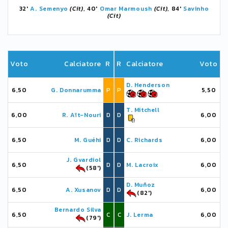
32'
A. Semenyo
(Cit)
, 40'
Omar Marmoush
(Cit)
, 84'
Savinho
(Cit)
Voto
Calciatore
R
R
Calciatore
Voto
D. Henderson
6,50
G. Donnarumma
P
P
5,50
T. Mitchell
6,00
R. Aït-Nouri
D
D
6,00
6,50
M. Guéhi
D
D
C. Richards
6,00
J. Gvardiol
6,50
D
D
M. Lacroix
6,00
(58')
D. Muñoz
6,50
A. Xusanov
D
D
6,00
(82')
Bernardo Silva
6,50
C
C
J. Lerma
6,00
(79')