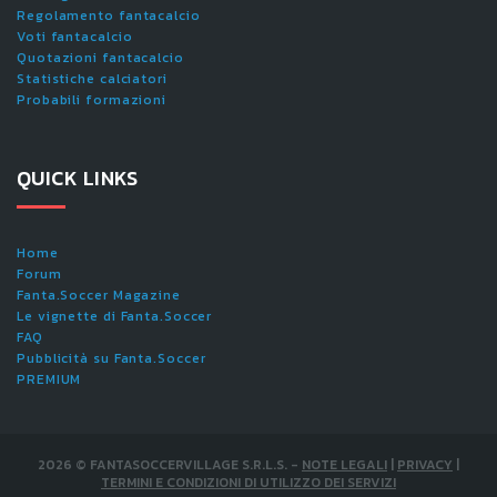
Regolamento fantacalcio
Voti fantacalcio
Quotazioni fantacalcio
Statistiche calciatori
Probabili formazioni
QUICK LINKS
Home
Forum
Fanta.Soccer Magazine
Le vignette di Fanta.Soccer
FAQ
Pubblicità su Fanta.Soccer
PREMIUM
2026
©
FANTASOCCERVILLAGE S.R.L.S.
-
NOTE LEGALI
|
PRIVACY
|
TERMINI E CONDIZIONI DI UTILIZZO DEI SERVIZI