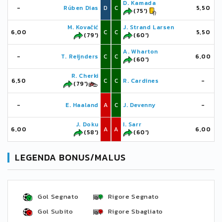
D. Kamada
-
Rúben Dias
D
C
5,50
(75')
M. Kovačić
J. Strand Larsen
6,00
C
C
5,50
(79')
(60')
A. Wharton
-
T. Reijnders
C
C
6,00
(60')
R. Cherki
6,50
C
C
R. Cardines
-
(79')
-
E. Haaland
A
C
J. Devenny
-
J. Doku
I. Sarr
6,00
A
A
6,00
(58')
(60')
LEGENDA BONUS/MALUS
Gol Segnato
Rigore Segnato
Gol Subito
Rigore Sbagliato