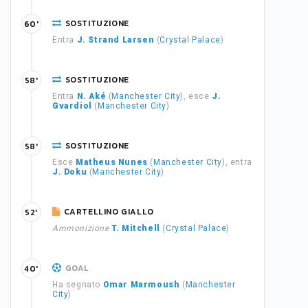
SOSTITUZIONE
60'
Entra
J. Strand Larsen
(
Crystal Palace
)
SOSTITUZIONE
58'
Entra
N. Aké
(
Manchester City
), esce
J.
Gvardiol
(
Manchester City
)
SOSTITUZIONE
58'
Esce
Matheus Nunes
(
Manchester City
), entra
J. Doku
(
Manchester City
)
CARTELLINO GIALLO
52'
Ammonizione
T. Mitchell
(
Crystal Palace
)
GOAL
40'
Ha segnato
Omar Marmoush
(
Manchester
City
)