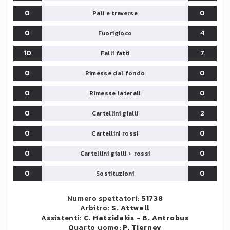
0
0
Pali e traverse
0
4
Fuorigioco
10
7
Falli fatti
0
0
Rimesse dal fondo
0
0
Rimesse laterali
0
2
Cartellini gialli
0
0
Cartellini rossi
0
0
Cartellini gialli + rossi
0
0
Sostituzioni
Numero spettatori:
51738
Arbitro:
S. Attwell
Assistenti:
C. Hatzidakis
-
B. Antrobus
Quarto uomo:
P. Tierney