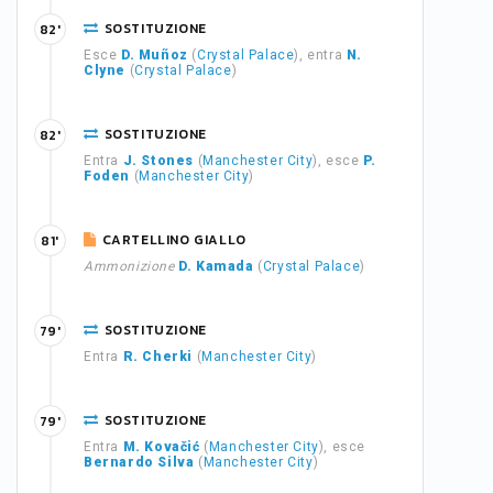
SOSTITUZIONE
82'
Esce
D. Muñoz
(
Crystal Palace
), entra
N.
Clyne
(
Crystal Palace
)
SOSTITUZIONE
82'
Entra
J. Stones
(
Manchester City
), esce
P.
Foden
(
Manchester City
)
CARTELLINO GIALLO
81'
Ammonizione
D. Kamada
(
Crystal Palace
)
SOSTITUZIONE
79'
Entra
R. Cherki
(
Manchester City
)
SOSTITUZIONE
79'
Entra
M. Kovačić
(
Manchester City
), esce
Bernardo Silva
(
Manchester City
)