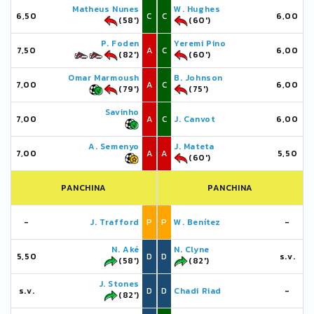
Matheus Nunes
W. Hughes
6,50
C
C
6,00
(58')
(60')
P. Foden
Yeremi Pino
7,50
A
C
6,00
(82')
(60')
Omar Marmoush
B. Johnson
7,00
A
C
6,00
(79')
(75')
Savinho
7,00
A
C
J. Canvot
6,00
A. Semenyo
J. Mateta
7,00
A
A
5,50
(60')
PANCHINA
PANCHINA
-
J. Trafford
P
P
W. Benítez
-
N. Aké
N. Clyne
5,50
D
D
s.v.
(58')
(82')
J. Stones
s.v.
D
D
Chadi Riad
-
(82')