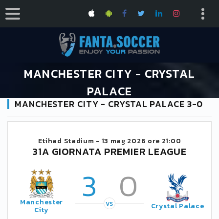
MANCHESTER CITY - CRYSTAL
PALACE
MANCHESTER CITY - CRYSTAL PALACE 3-0
HOME
CALENDARIO PREMIER LEAGUE 2025/2026
MANCHESTER CITY - CRYSTAL PALACE
Etihad Stadium -
13 mag 2026 ore 21:00
31A GIORNATA PREMIER LEAGUE
3
0
Manchester
VS
Crystal Palace
City