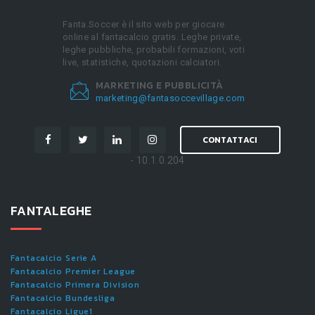
Fanta.Soccer è il sito web per giocare
online al fantacalcio gratis. Leghe private,
leghe pubbliche, probabili formazioni, voti
live, statistiche, quotazioni calciatori.
MARKETING E PUBBLICITÀ
marketing@fantasoccevillage.com
CONTATTACI
- 10.1.0.204
FANTALEGHE
Fantacalcio Serie A
Fantacalcio Premier League
Fantacalcio Primera Division
Fantacalcio Bundesliga
Fantacalcio Ligue1