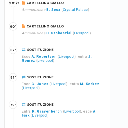
CARTELLINO GIALLO
90'+3
Ammonizione
B. Sosa
(
Crystal Palace
)
CARTELLINO GIALLO
90'
Ammonizione
D. Szoboszlai
(
Liverpool
)
SOSTITUZIONE
87'
Esce
A. Robertson
(
Liverpool
), entra
J.
Gomez
(
Liverpool
)
SOSTITUZIONE
87'
Esce
C. Jones
(
Liverpool
), entra
M. Kerkez
(
Liverpool
)
SOSTITUZIONE
79'
Entra
R. Gravenberch
(
Liverpool
), esce
A.
Isak
(
Liverpool
)