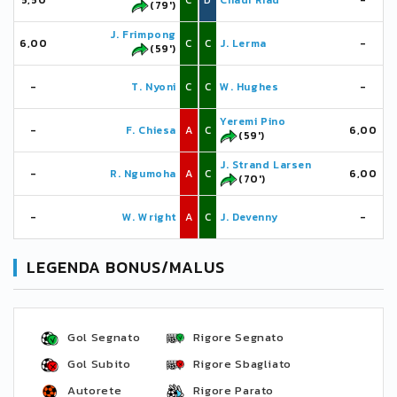
5,50
C
D
Chadi Riad
-
(79')
J. Frimpong
6,00
C
C
J. Lerma
-
(59')
-
T. Nyoni
C
C
W. Hughes
-
Yeremi Pino
-
F. Chiesa
A
C
6,00
(59')
J. Strand Larsen
-
R. Ngumoha
A
C
6,00
(70')
-
W. Wright
A
C
J. Devenny
-
LEGENDA BONUS/MALUS
Gol Segnato
Rigore Segnato
Gol Subito
Rigore Sbagliato
Autorete
Rigore Parato