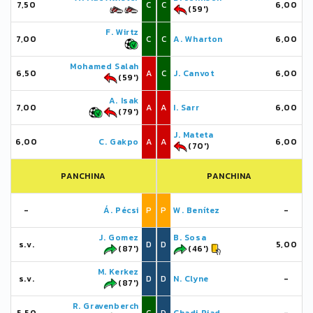
7,50
C
C
6,00
(59')
F. Wirtz
7,00
C
C
A. Wharton
6,00
Mohamed Salah
6,50
A
C
J. Canvot
6,00
(59')
A. Isak
7,00
A
A
I. Sarr
6,00
(79')
J. Mateta
6,00
C. Gakpo
A
A
6,00
(70')
PANCHINA
PANCHINA
-
Á. Pécsi
P
P
W. Benítez
-
J. Gomez
B. Sosa
s.v.
D
D
5,00
(87')
(46')
M. Kerkez
s.v.
D
D
N. Clyne
-
(87')
R. Gravenberch