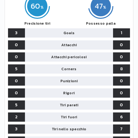
60
47
Precisione tiri
Possesso palla
3
1
Goals
0
0
Attacchi
0
0
Attacchi pericolosi
5
8
Corners
0
0
Punizioni
0
0
Rigori
5
0
Tiri parati
2
6
Tiri fuori
3
7
Tiri nello specchio