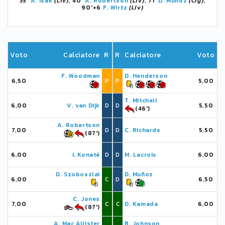
35'
A. Isak
(Liv)
, 40'
A. Robertson
(Liv)
, 71'
D. Muñoz
(Cry)
,
90'+6
F. Wirtz
(Liv)
Voto
Calciatore
R
R
Calciatore
Voto
F. Woodman
D. Henderson
6,50
P
P
5,00
T. Mitchell
6,00
V. van Dijk
D
D
5,50
(46')
A. Robertson
7,00
D
D
C. Richards
5,50
(87')
6,00
I. Konaté
D
D
M. Lacroix
6,00
D. Szoboszlai
D. Muñoz
6,00
C
D
6,50
C. Jones
7,00
C
C
D. Kamada
6,00
(87')
A. Mac Allister
B. Johnson