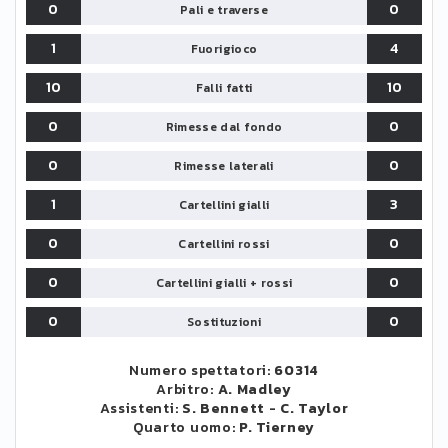
0
0
Pali e traverse
1
4
Fuorigioco
10
10
Falli fatti
0
0
Rimesse dal fondo
0
0
Rimesse laterali
1
3
Cartellini gialli
0
0
Cartellini rossi
0
0
Cartellini gialli + rossi
0
0
Sostituzioni
Numero spettatori:
60314
Arbitro:
A. Madley
Assistenti:
S. Bennett
-
C. Taylor
Quarto uomo:
P. Tierney