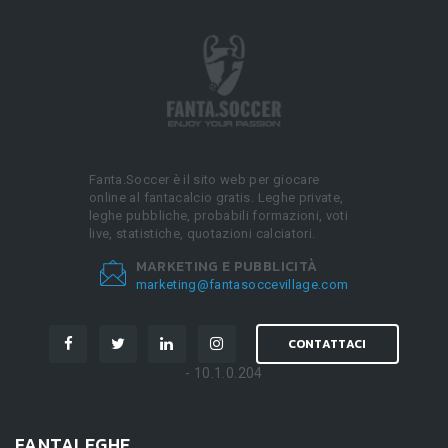
Fanta.Soccer è il sito web per giocare
online al fantacalcio gratis. Leghe private,
leghe pubbliche, probabili formazioni, voti
live, statistiche, quotazioni calciatori.
MARKETING E PUBBLICITÀ
marketing@fantasoccevillage.com
CONTATTACI
- 10.1.0.204
FANTALEGHE