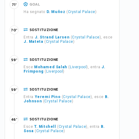
GOAL
71'
Ha segnato
D. Muñoz
(
Crystal Palace
)
SOSTITUZIONE
70'
Entra
J. Strand Larsen
(
Crystal Palace
), esce
J. Mateta
(
Crystal Palace
)
SOSTITUZIONE
59'
Esce
Mohamed Salah
(
Liverpool
), entra
J.
Frimpong
(
Liverpool
)
SOSTITUZIONE
59'
Entra
Yeremi Pino
(
Crystal Palace
), esce
B.
Johnson
(
Crystal Palace
)
SOSTITUZIONE
46'
Esce
T. Mitchell
(
Crystal Palace
), entra
B.
Sosa
(
Crystal Palace
)