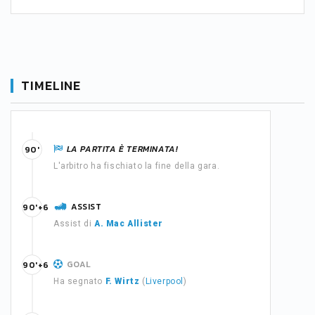
TIMELINE
LA PARTITA È TERMINATA!
90'
L'arbitro ha fischiato la fine della gara.
ASSIST
90'+6
Assist di
A. Mac Allister
GOAL
90'+6
Ha segnato
F. Wirtz
(
Liverpool
)