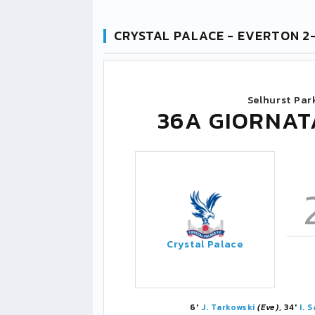
CRYSTAL PALACE - EVERTON 2
Selhurst Par
36A GIORNAT
Crystal Palace
6'
J. Tarkowski
(Eve)
, 34'
I. S