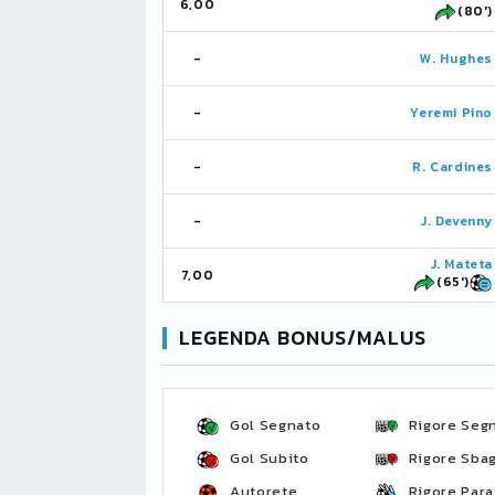
6,00
(80')
-
W. Hughes
-
Yeremi Pino
-
R. Cardines
-
J. Devenny
J. Mateta
7,00
(65')
LEGENDA BONUS/MALUS
Gol Segnato
Rigore Seg
Gol Subito
Rigore Sbag
Autorete
Rigore Para