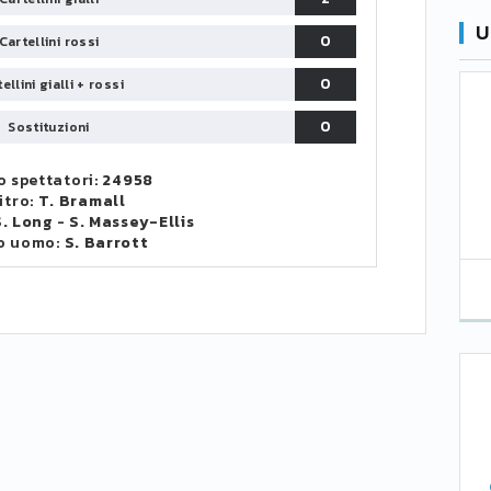
U
0
Cartellini rossi
0
ellini gialli + rossi
0
Sostituzioni
 spettatori:
24958
itro:
T. Bramall
S. Long
-
S. Massey-Ellis
o uomo:
S. Barrott