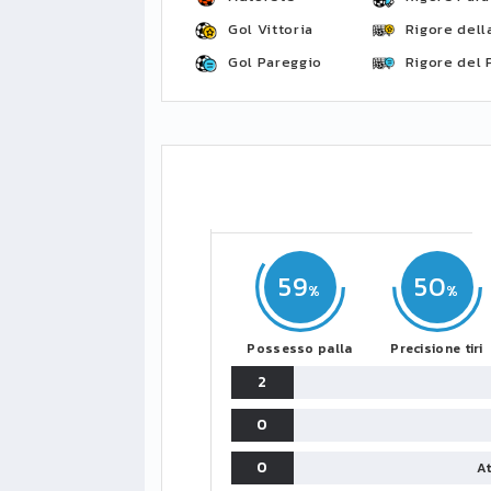
Gol Vittoria
Rigore della
Gol Pareggio
Rigore del 
59
50
Possesso palla
Precisione tiri
2
0
0
At