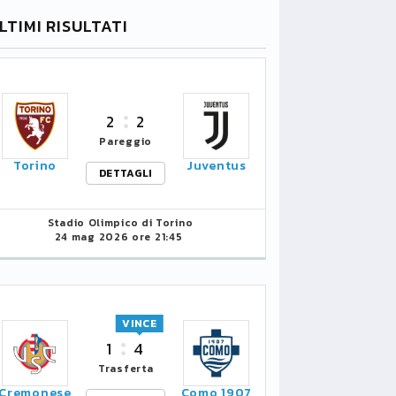
LTIMI RISULTATI
2
2
Pareggio
Torino
Juventus
DETTAGLI
Stadio Olimpico di Torino
24 mag 2026 ore 21:45
VINCE
1
4
Trasferta
Cremonese
Como 1907