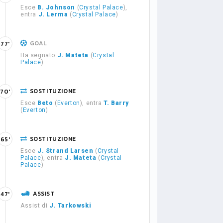
Esce
B. Johnson
(
Crystal Palace
),
entra
J. Lerma
(
Crystal Palace
)
GOAL
77'
Ha segnato
J. Mateta
(
Crystal
Palace
)
SOSTITUZIONE
70'
Esce
Beto
(
Everton
), entra
T. Barry
(
Everton
)
SOSTITUZIONE
65'
Esce
J. Strand Larsen
(
Crystal
Palace
), entra
J. Mateta
(
Crystal
Palace
)
ASSIST
47'
Assist di
J. Tarkowski