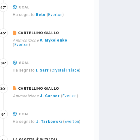
GOAL
47'
Ha segnato
Beto
(
Everton
)
CARTELLINO GIALLO
45'
Ammonizione
V. Mykolenko
(
Everton
)
GOAL
34'
Ha segnato
I. Sarr
(
Crystal Palace
)
CARTELLINO GIALLO
30'
Ammonizione
J. Garner
(
Everton
)
GOAL
6'
Ha segnato
J. Tarkowski
(
Everton
)
LA PARTITA È INIZIATA!