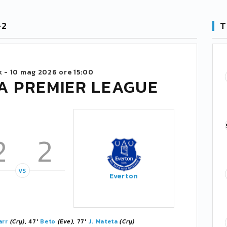
-2
T
k -
10 mag 2026 ore 15:00
A PREMIER LEAGUE
2
2
VS
Everton
arr
(Cry)
, 47'
Beto
(Eve)
, 77'
J. Mateta
(Cry)