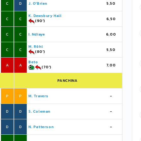
C
D
J. O'Brien
5,50
K. Dewsbury Hall
C
C
6,50
(90')
C
C
I. Ndiaye
6,00
M. Röhl
C
C
5,50
(80')
Beto
A
A
7,00
(70')
PANCHINA
P
P
M. Travers
-
D
D
S. Coleman
-
D
D
N. Patterson
-