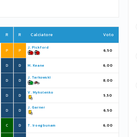
R
R
Calciatore
Voto
J. Pickford
P
P
6,50
D
D
M. Keane
6,00
J. Tarkowski
D
D
8,00
V. Mykolenko
D
D
5,50
J. Garner
D
D
6,50
C
D
T. Iroegbunam
6,00