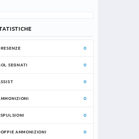
TATISTICHE
PRESENZE
0
GOL SEGNATI
0
ASSIST
0
AMMONIZIONI
0
ESPULSIONI
0
DOPPIE AMMONIZIONI
0