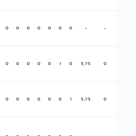
0
0
0
0
0
0
0
-
-
0
0
0
0
0
1
0
5,75
0
d
0
0
0
0
0
0
1
5,75
0