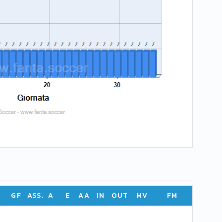
GF
ASS.
A
E
AA
IN
OUT
MV
FM