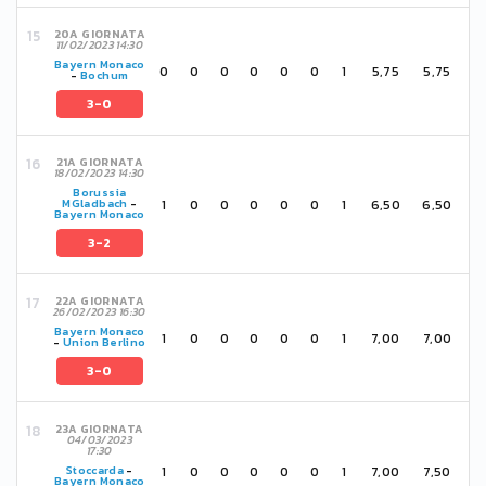
20A GIORNATA
11/02/2023 14:30
Bayern Monaco
0
0
0
0
0
0
1
5,75
5,75
-
Bochum
3-0
21A GIORNATA
18/02/2023 14:30
Borussia
1
0
0
0
0
0
1
6,50
6,50
MGladbach
-
Bayern Monaco
3-2
22A GIORNATA
26/02/2023 16:30
Bayern Monaco
1
0
0
0
0
0
1
7,00
7,00
-
Union Berlino
3-0
23A GIORNATA
04/03/2023
17:30
1
0
0
0
0
0
1
7,00
7,50
Stoccarda
-
Bayern Monaco