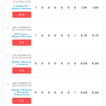
12/11/2022 17:30
Schalke 04
-
1
0
0
0
0
0
0
7,00
7,00
Bayern Monaco
0-2
16A GIORNATA
20/01/2023 19:30
RB Lipsia
-
1
0
0
0
0
0
1
6,75
6,75
Bayern Monaco
1-1
17A GIORNATA
24/01/2023 19:30
Bayern Monaco
0
0
0
0
0
0
0
6,00
6,00
-
Colonia
1-1
18A GIORNATA
28/01/2023 17:30
Bayern Monaco
0
0
0
0
0
0
1
6,00
6,00
-
Eintracht
Francoforte
1-1