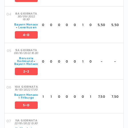
8A GIORNATA
30/09/2022
18:30
0
0
0
0
0
1
0
5,50
5,50
Bayern Monaco
-
Leverkusen
4-0
9A GIORNATA
08/10/2022 16:30
Borussia
0
0
0
0
0
1
0
-
-
Dortmund
-
Bayern Monaco
2-2
10A GIORNATA
16/10/2022 17:30
Bayern Monaco
1
1
0
0
0
0
1
7,50
7,50
-
Friburgo
5-0
11A GIORNATA
22/10/2022 13:30