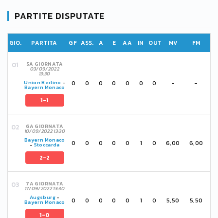
PARTITE DISPUTATE
GIO.
PARTITA
GF
ASS.
A
E
AA
IN
OUT
MV
FM
5A GIORNATA
03/09/2022
13:30
0
0
0
0
0
0
0
-
-
Union Berlino
-
Bayern Monaco
1-1
6A GIORNATA
10/09/2022 13:30
Bayern Monaco
0
0
0
0
0
1
0
6,00
6,00
-
Stoccarda
2-2
7A GIORNATA
17/09/2022 13:30
Augsburg
-
0
0
0
0
0
1
0
5,50
5,50
Bayern Monaco
1-0