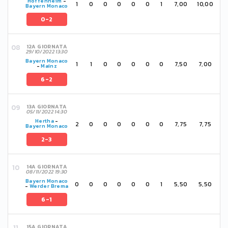
Hoffenheim
-
1
0
0
0
0
0
1
7,00
10,00
Bayern Monaco
0-2
12A GIORNATA
29/10/2022 13:30
Bayern Monaco
1
1
0
0
0
0
0
7,50
7,00
-
Mainz
6-2
13A GIORNATA
05/11/2022 14:30
Hertha
-
2
0
0
0
0
0
0
7,75
7,75
Bayern Monaco
2-3
14A GIORNATA
08/11/2022 19:30
Bayern Monaco
0
0
0
0
0
0
1
5,50
5,50
-
Werder Brema
6-1
15A GIORNATA