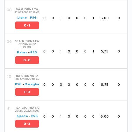
8A GIORNATA
18/09/2022 18:45
0
0
1
0
0
0
1
6,00
0
Lione
-
PSG
0-1
10A GIORNATA
08/10/2022
19:00
0
0
1
0
0
0
1
5,75
0
Reims
-
PSG
0-0
11A GIORNATA
16/10/2022 18:45
0
0
0
0
0
0
0
6,75
0
PSG
-
Marsiglia
1-0
12A GIORNATA
21/10/2022 19:00
0
0
1
0
0
0
0
6,00
0
Ajaccio
-
PSG
0-3