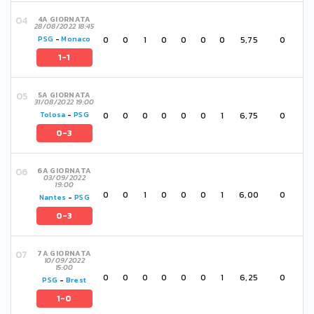
4A GIORNATA
28/08/2022 18:45
0
0
1
0
0
0
0
5,75
0
PSG
-
Monaco
1-1
5A GIORNATA
31/08/2022 19:00
0
0
0
0
0
0
1
6,75
0
Tolosa
-
PSG
0-3
6A GIORNATA
03/09/2022
19:00
0
0
1
0
0
0
1
6,00
0
Nantes
-
PSG
0-3
7A GIORNATA
10/09/2022
15:00
0
0
0
0
0
0
1
6,25
0
PSG
-
Brest
1-0