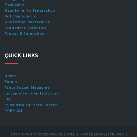
Maxileghe
Regolamento fantacalcio
Voti fantacalcio
Quotazioni fantacalcio
Statistiche calciatori
Probabili formazioni
QUICK LINKS
Home
Forum
Fanta.Soccer Magazine
Le vignette di Fanta.Soccer
FAQ
Pubblicità su Fanta.Soccer
PREMIUM
2026
©
FANTASOCCERVILLAGE S.R.L.S.
-
NOTE LEGALI
|
PRIVACY
|