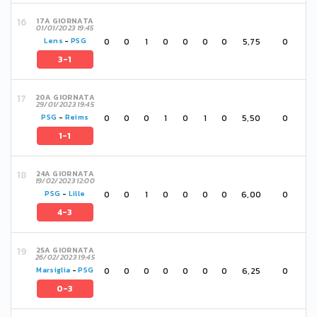
17A GIORNATA
01/01/2023 19:45
0
0
1
0
0
0
0
5,75
0
Lens
-
PSG
3-1
20A GIORNATA
29/01/2023 19:45
0
0
0
1
0
1
0
5,50
0
PSG
-
Reims
1-1
24A GIORNATA
19/02/2023 12:00
0
0
1
0
0
0
0
6,00
0
PSG
-
Lille
4-3
25A GIORNATA
26/02/2023 19:45
0
0
0
0
0
0
0
6,25
0
Marsiglia
-
PSG
0-3