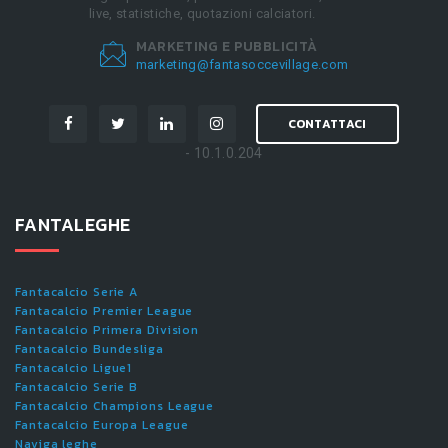
live, statistiche, quotazioni calciatori.
MARKETING E PUBBLICITÀ
marketing@fantasoccevillage.com
CONTATTACI
- 10.1.0.204
FANTALEGHE
Fantacalcio Serie A
Fantacalcio Premier League
Fantacalcio Primera Division
Fantacalcio Bundesliga
Fantacalcio Ligue1
Fantacalcio Serie B
Fantacalcio Champions League
Fantacalcio Europa League
Naviga leghe