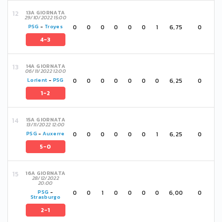
13A GIORNATA
29/10/2022 15:00
0
0
0
0
0
0
1
6,75
0
PSG
-
Troyes
4-3
14A GIORNATA
06/11/2022 12:00
0
0
0
0
0
0
0
6,25
0
Lorient
-
PSG
1-2
15A GIORNATA
13/11/2022 12:00
0
0
0
0
0
0
1
6,25
0
PSG
-
Auxerre
5-0
16A GIORNATA
28/12/2022
20:00
0
0
1
0
0
0
0
6,00
0
PSG
-
Strasburgo
2-1