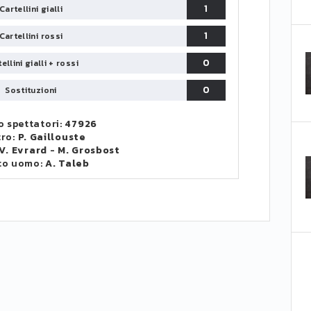
1
Cartellini gialli
1
Cartellini rossi
0
ellini gialli + rossi
0
Sostituzioni
 spettatori:
47926
tro:
P. Gaillouste
V. Evrard
-
M. Grosbost
to uomo:
A. Taleb