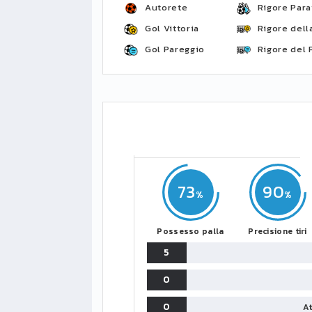
Autorete
Rigore Para
Gol Vittoria
Rigore della
Gol Pareggio
Rigore del 
73
90
Possesso palla
Precisione tiri
5
0
0
At