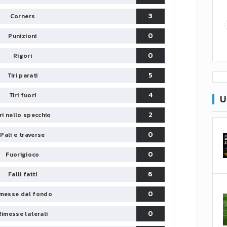
3
Corners
0
Punizioni
0
Rigori
5
Tiri parati
4
Tiri fuori
U
2
iri nello specchio
0
Pali e traverse
0
Fuorigioco
6
Falli fatti
0
messe dal fondo
0
Rimesse laterali