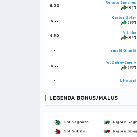
Renato Sanches
6,00
(64')
Carlos Soler
s.v.
(83')
Vitinha
6,50
(64')
-
Ismaël Gharbi
W. Zaire-Emery
s.v.
(83')
-
I. Housni
LEGENDA BONUS/MALUS
Gol Segnato
Rigore Seg
Gol Subito
Rigore Sbag