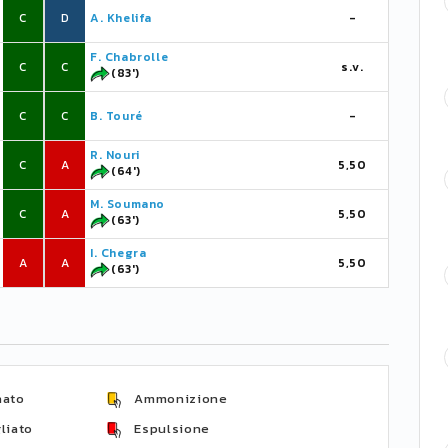
C
D
A. Khelifa
-
F. Chabrolle
C
C
s.v.
(83')
C
C
B. Touré
-
R. Nouri
C
A
5,50
(64')
M. Soumano
C
A
5,50
(63')
I. Chegra
A
A
5,50
(63')
nato
Ammonizione
liato
Espulsione