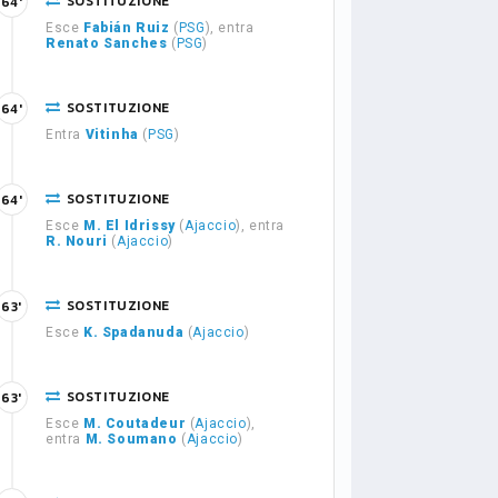
SOSTITUZIONE
64'
Esce
Fabián Ruiz
(
PSG
), entra
Renato Sanches
(
PSG
)
SOSTITUZIONE
64'
Entra
Vitinha
(
PSG
)
SOSTITUZIONE
64'
Esce
M. El Idrissy
(
Ajaccio
), entra
R. Nouri
(
Ajaccio
)
SOSTITUZIONE
63'
Esce
K. Spadanuda
(
Ajaccio
)
SOSTITUZIONE
63'
Esce
M. Coutadeur
(
Ajaccio
),
entra
M. Soumano
(
Ajaccio
)