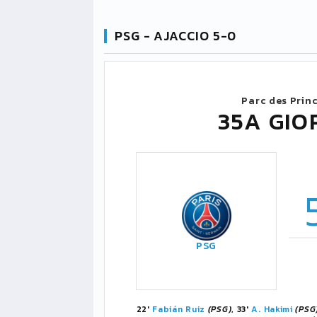
PSG - AJACCIO 5-0
Parc des Prin
35A GIO
PSG
22'
Fabián Ruiz
(PSG)
, 33'
A. Hakimi
(PSG