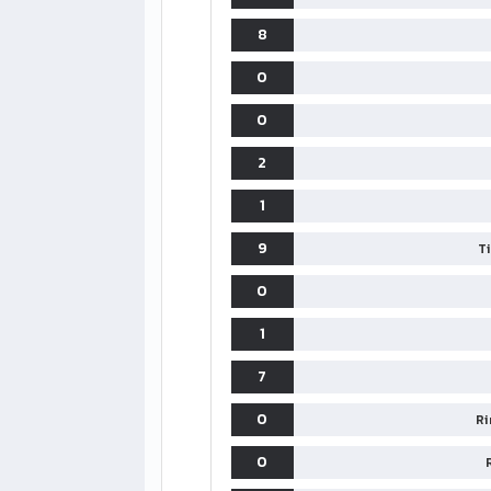
8
0
0
2
1
9
T
0
1
7
0
Ri
0