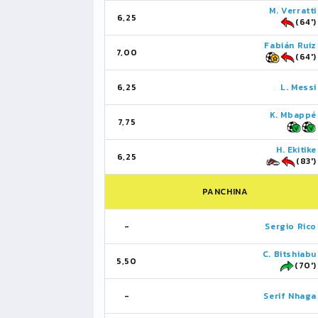
M. Verratti
6,25
(64')
Fabián Ruiz
7,00
(64')
6,25
L. Messi
K. Mbappé
7,75
H. Ekitike
6,25
(83')
PANCHINA
-
Sergio Rico
C. Bitshiabu
5,50
(70')
-
Serif Nhaga