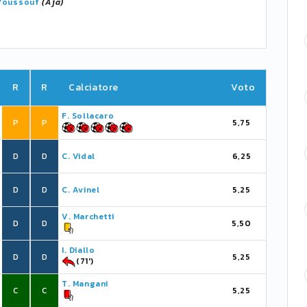
Youssouf
(Aja)
R
R
Calciatore
Voto
F. Sollacaro
P
P
5,75
D
D
C. Vidal
6,25
D
D
C. Avinel
5,25
V. Marchetti
D
D
5,50
I. Diallo
D
D
5,25
(71')
T. Mangani
C
C
5,25