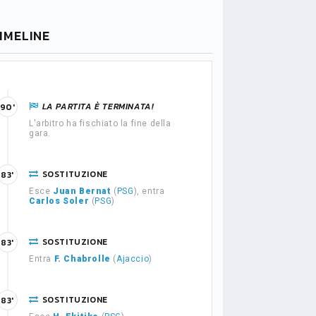
IMELINE
LA PARTITA È TERMINATA!
90'
L'arbitro ha fischiato la fine della
gara.
SOSTITUZIONE
83'
Esce
Juan Bernat
(
PSG
), entra
Carlos Soler
(
PSG
)
SOSTITUZIONE
83'
Entra
F. Chabrolle
(
Ajaccio
)
SOSTITUZIONE
83'