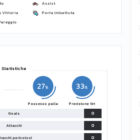
to
Assist
 Vittoria
Porta Imbattuta
Pareggio
Statistiche
27
33
Possesso palla
Precisione tiri
0
Goals
0
Attacchi
0
tacchi pericolosi