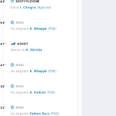
SOSTITUZIONE
63'
Entra
I. Chegra
(
Ajaccio
)
GOAL
54'
Ha segnato
K. Mbappé
(
PSG
)
ASSIST
47'
Assist di
H. Ekitike
GOAL
47'
Ha segnato
K. Mbappé
(
PSG
)
GOAL
33'
Ha segnato
A. Hakimi
(
PSG
)
GOAL
22'
Ha segnato
Fabián Ruiz
(
PSG
)