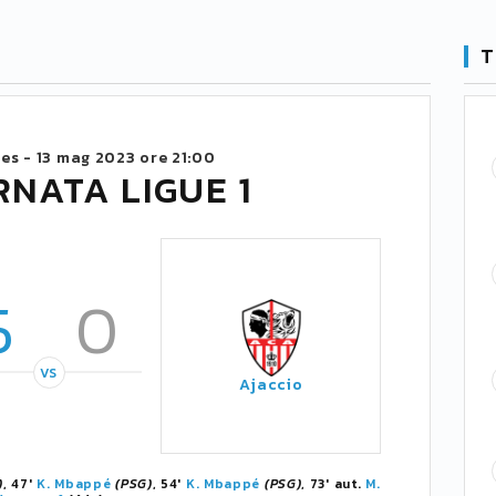
T
ces -
13 mag 2023 ore 21:00
RNATA LIGUE 1
5
0
VS
Ajaccio
)
, 47'
K. Mbappé
(PSG)
, 54'
K. Mbappé
(PSG)
, 73' aut.
M.