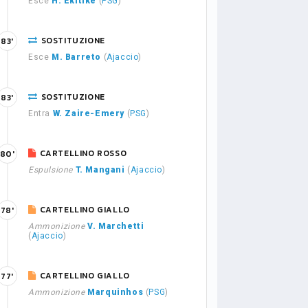
Esce
H. Ekitike
(
PSG
)
SOSTITUZIONE
83'
Esce
M. Barreto
(
Ajaccio
)
SOSTITUZIONE
83'
Entra
W. Zaire-Emery
(
PSG
)
CARTELLINO ROSSO
80'
Espulsione
T. Mangani
(
Ajaccio
)
CARTELLINO GIALLO
78'
Ammonizione
V. Marchetti
(
Ajaccio
)
CARTELLINO GIALLO
77'
Ammonizione
Marquinhos
(
PSG
)