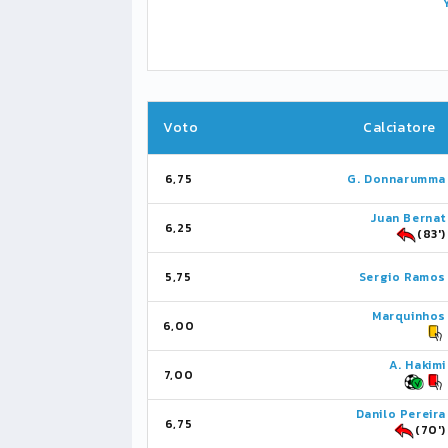
Voto
Calciatore
6,75
G. Donnarumma
Juan Bernat
6,25
(83')
5,75
Sergio Ramos
Marquinhos
6,00
A. Hakimi
7,00
Danilo Pereira
6,75
(70')