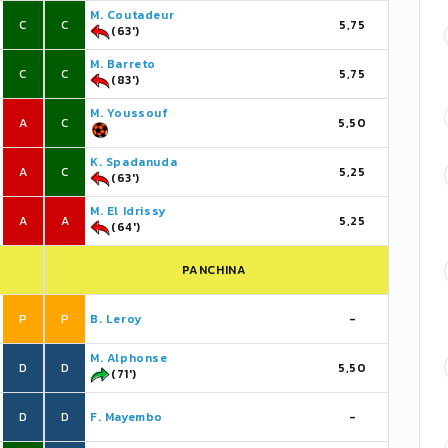
M. Coutadeur
C
C
5,75
(63')
M. Barreto
C
C
5,75
(83')
M. Youssouf
A
C
5,50
K. Spadanuda
A
C
5,25
(63')
M. El Idrissy
A
A
5,25
(64')
PANCHINA
P
P
B. Leroy
-
M. Alphonse
D
D
5,50
(71')
D
D
F. Mayembo
-