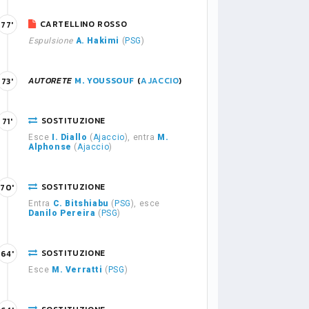
CARTELLINO ROSSO
77'
Espulsione
A. Hakimi
(
PSG
)
AUTORETE
M. YOUSSOUF
(
AJACCIO
)
73'
SOSTITUZIONE
71'
Esce
I. Diallo
(
Ajaccio
), entra
M.
Alphonse
(
Ajaccio
)
SOSTITUZIONE
70'
Entra
C. Bitshiabu
(
PSG
), esce
Danilo Pereira
(
PSG
)
SOSTITUZIONE
64'
Esce
M. Verratti
(
PSG
)