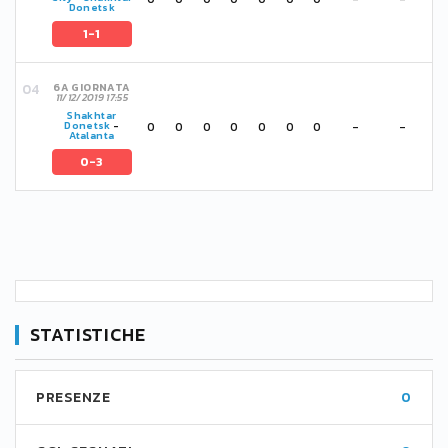
Donetsk
1-1
6A GIORNATA
11/12/2019 17:55
Shakhtar
0
0
0
0
0
0
0
-
-
Donetsk
-
Atalanta
0-3
STATISTICHE
PRESENZE
0