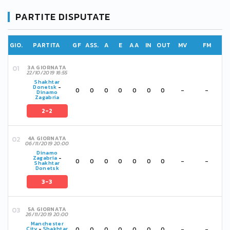
PARTITE DISPUTATE
GIO.
PARTITA
GF
ASS.
A
E
AA
IN
OUT
MV
FM
3A GIORNATA
22/10/2019 16:55
Shakhtar
Donetsk
-
0
0
0
0
0
0
0
-
-
Dinamo
Zagabria
2-2
4A GIORNATA
06/11/2019 20:00
Dinamo
Zagabria
-
0
0
0
0
0
0
0
-
-
Shakhtar
Donetsk
3-3
5A GIORNATA
26/11/2019 20:00
Manchester
0
0
0
0
0
0
0
-
-
City
-
Shakhtar