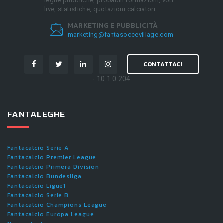
leghe pubbliche, probabili formazioni, voti
live, statistiche, quotazioni calciatori.
MARKETING E PUBBLICITÀ
marketing@fantasoccevillage.com
CONTATTACI
- 10.1.0.204
FANTALEGHE
Fantacalcio Serie A
Fantacalcio Premier League
Fantacalcio Primera Division
Fantacalcio Bundesliga
Fantacalcio Ligue1
Fantacalcio Serie B
Fantacalcio Champions League
Fantacalcio Europa League