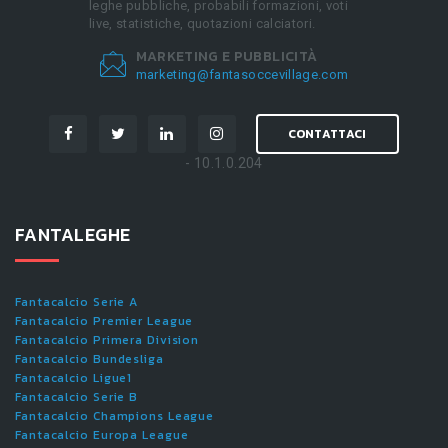
leghe pubbliche, probabili formazioni, voti
live, statistiche, quotazioni calciatori.
MARKETING E PUBBLICITÀ
marketing@fantasoccevillage.com
CONTATTACI
- 10.1.0.204
FANTALEGHE
Fantacalcio Serie A
Fantacalcio Premier League
Fantacalcio Primera Division
Fantacalcio Bundesliga
Fantacalcio Ligue1
Fantacalcio Serie B
Fantacalcio Champions League
Fantacalcio Europa League