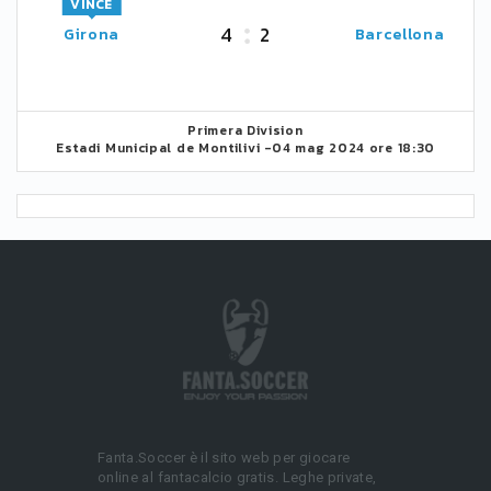
VINCE
4
2
Girona
Barcellona
Primera Division
Estadi Municipal de Montilivi -
04 mag 2024 ore 18:30
Fanta.Soccer è il sito web per giocare
online al fantacalcio gratis. Leghe private,