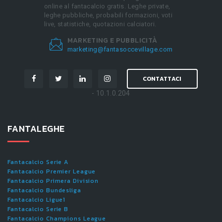
online al fantacalcio gratis. Leghe private,
leghe pubbliche, probabili formazioni, voti
live, statistiche, quotazioni calciatori.
MARKETING E PUBBLICITÀ
marketing@fantasoccevillage.com
CONTATTACI
- 10.1.0.204
FANTALEGHE
Fantacalcio Serie A
Fantacalcio Premier League
Fantacalcio Primera Division
Fantacalcio Bundesliga
Fantacalcio Ligue1
Fantacalcio Serie B
Fantacalcio Champions League