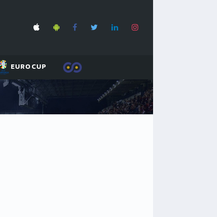
EUROCUP