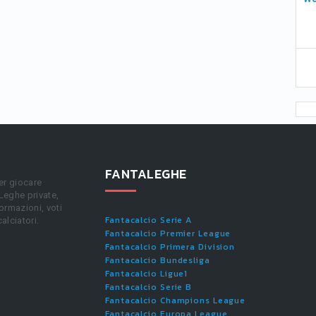
FANTALEGHE
er giocare
 Leghe private,
ormazioni, voti
Fantacalcio Serie A
calciatori.
Fantacalcio Premier League
Fantacalcio Primera Division
Fantacalcio Bundesliga
Fantacalcio Ligue1
Fantacalcio Serie B
Fantacalcio Champions League
Fantacalcio Europa League