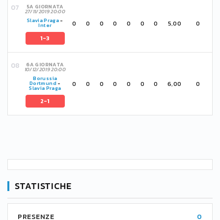
5A GIORNATA
27/11/2019 20:00
Slavia Praga
-
0
0
0
0
0
0
0
5,00
0
Inter
1-3
6A GIORNATA
10/12/2019 20:00
Borussia
0
0
0
0
0
0
0
6,00
0
Dortmund
-
Slavia Praga
2-1
STATISTICHE
PRESENZE
0