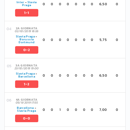
Inter
-
Slavia
0
0
0
0
0
0
0
6,50
0
Praga
1-1
2A GIORNATA
02/10/2019 16:55
Slavia Praga
-
0
0
0
0
0
0
0
5,75
0
Borussia
Dortmund
0-2
3A GIORNATA
23/10/2019 19:00
Slavia Praga
-
0
0
0
0
0
0
0
6,50
0
Barcellona
1-2
4A GIORNATA
05/11/2019 17:55
Barcellona
-
0
0
1
0
0
0
0
7,00
0
Slavia Praga
0-0