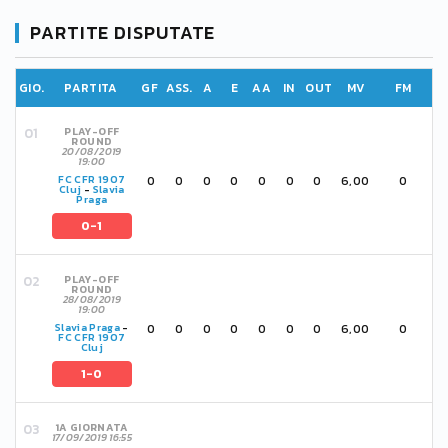
PARTITE DISPUTATE
GIO.
PARTITA
GF
ASS.
A
E
AA
IN
OUT
MV
FM
PLAY-OFF
ROUND
20/08/2019
19:00
0
0
0
0
0
0
0
6,00
0
FC CFR 1907
Cluj
-
Slavia
Praga
0-1
PLAY-OFF
ROUND
28/08/2019
19:00
0
0
0
0
0
0
0
6,00
0
Slavia Praga
-
FC CFR 1907
Cluj
1-0
1A GIORNATA
17/09/2019 16:55