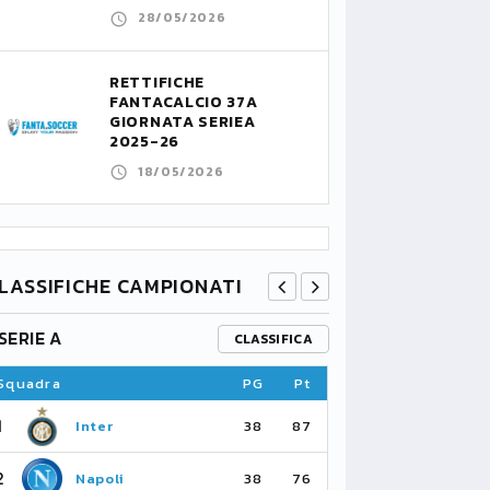
28/05/2026
RETTIFICHE
FANTACALCIO 37A
GIORNATA SERIEA
2025-26
18/05/2026
LASSIFICHE CAMPIONATI
SERIE A
PREMIER L
CLASSIFICA
Squadra
PG
Pt
Squadra
1
1
Inter
Ar
38
87
2
2
Napoli
Ma
38
76