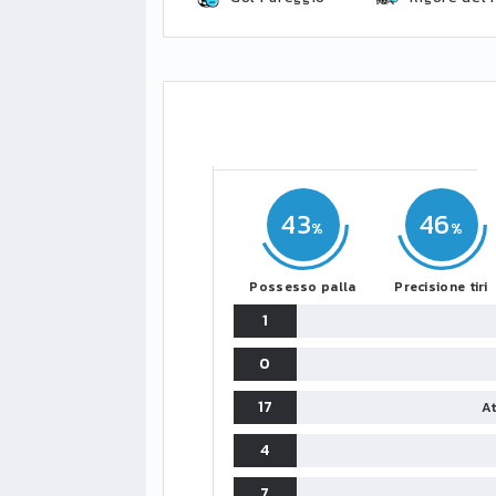
43
46
Possesso palla
Precisione tiri
1
0
17
At
4
7