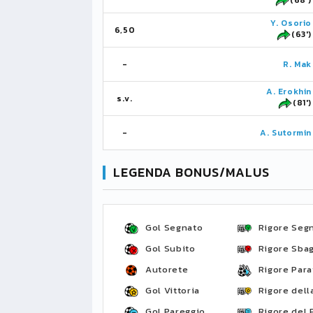
Y. Osorio
6,50
(63')
-
R. Mak
A. Erokhin
s.v.
(81')
-
A. Sutormin
LEGENDA BONUS/MALUS
Gol Segnato
Rigore Seg
Gol Subito
Rigore Sbag
Autorete
Rigore Para
Gol Vittoria
Rigore della
Gol Pareggio
Rigore del 