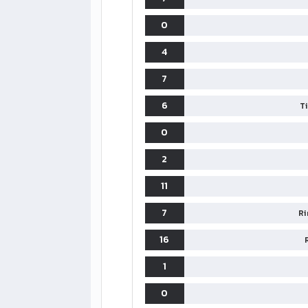
0
4
7
6
T
0
2
11
LIGUE1
7
Ri
CLASSIFICA
CLASSIFI
16
PG
Pt
Squadra
PG
1
1
PSG
34
90
34
0
2
Monaco
34
73
34