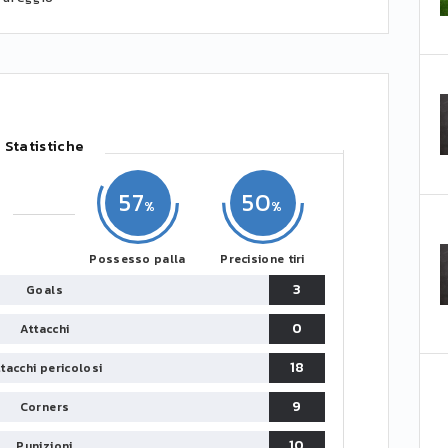
Statistiche
57
50
Possesso palla
Precisione tiri
3
Goals
0
Attacchi
18
tacchi pericolosi
9
Corners
10
Punizioni