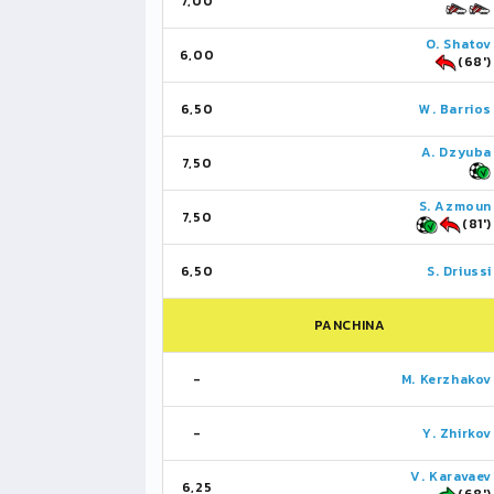
7,00
O. Shatov
6,00
(68')
6,50
W. Barrios
A. Dzyuba
7,50
S. Azmoun
7,50
(81')
6,50
S. Driussi
PANCHINA
-
M. Kerzhakov
-
Y. Zhirkov
V. Karavaev
6,25
(68')