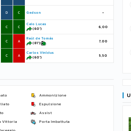
D
C
Gedson
-
Caio Lucas
C
C
6,00
(60')
Raúl de Tomás
C
A
7,00
(81')
Carlos Vinícius
C
A
5,50
(60')
U
nato
Ammonizione
liato
Espulsione
to
Assist
 Vittoria
Porta Imbattuta
Pareggio