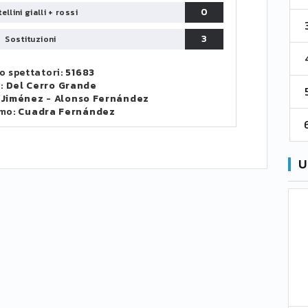
0
ellini gialli + rossi
3
Venezia
61
38
70
3
Sostituzioni
4
Cremonese
59
38
67
 spettatori:
51683
o:
Del Cerro Grande
5
Catanzaro
55
38
60
 Jiménez
-
Alonso Fernández
mo:
Cuadra Fernández
6
Palermo
53
38
56
U