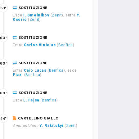
SOSTITUZIONE
63'
Esce
I. Smolnikov
(
Zenit
), entra
Y.
Osorio
(
Zenit
)
SOSTITUZIONE
60'
Entra
Carlos Vinícius
(
Benfica
)
SOSTITUZIONE
60'
Entra
Caio Lucas
(
Benfica
), esce
Pizzi
(
Benfica
)
SOSTITUZIONE
60'
Esce
L. Fejsa
(
Benfica
)
CARTELLINO GIALLO
44'
Ammonizione
Y. Rakitskyi
(
Zenit
)