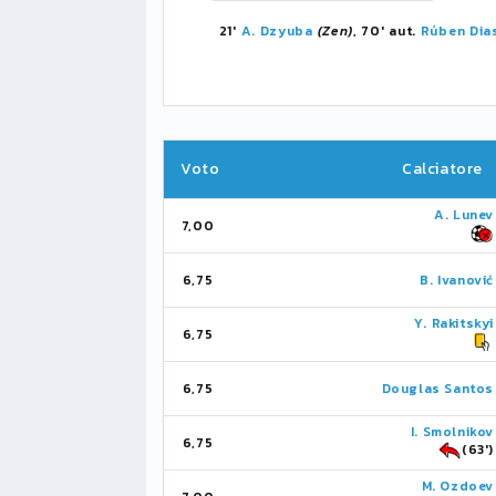
21'
A. Dzyuba
(Zen)
, 70' aut.
Rúben Dia
Voto
Calciatore
A. Lunev
7,00
6,75
B. Ivanović
Y. Rakitskyi
6,75
6,75
Douglas Santos
I. Smolnikov
6,75
(63')
M. Ozdoev