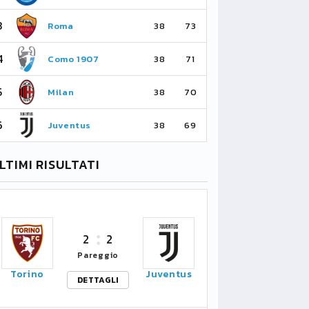
3
3
Roma
Ma
38
73
4
4
Como 1907
As
38
71
5
5
Milan
Li
38
70
6
6
Juventus
Bo
38
69
LTIMI RISULTATI
2
2
Pareggio
Torino
Juventus
DETTAGLI