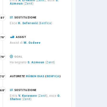
Entra
A. Erokhin
(
Zenit
), esce
S.
Azmoun
(
Zenit
)
SOSTITUZIONE
81'
Esce
H. Seferović
(
Benfica
)
ASSIST
78'
Assist di
M. Ozdoev
GOAL
78'
Ha segnato
S. Azmoun
(
Zenit
)
AUTORETE
RÚBEN DIAS
(
BENFICA
)
70'
SOSTITUZIONE
68'
Entra
V. Karavaev
(
Zenit
), esce
O.
Shatov
(
Zenit
)