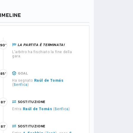
IMELINE
LA PARTITA È TERMINATA!
90'
L'arbitro ha fischiato la fine della
gara.
GOAL
85'
Ha segnato
Raúl de Tomás
(
Benfica
)
SOSTITUZIONE
81'
Entra
Raúl de Tomás
(
Benfica
)
SOSTITUZIONE
81'