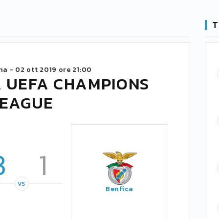
T
na -
02 ott 2019 ore 21:00
A UEFA CHAMPIONS
LEAGUE
3
1
VS
Benfica