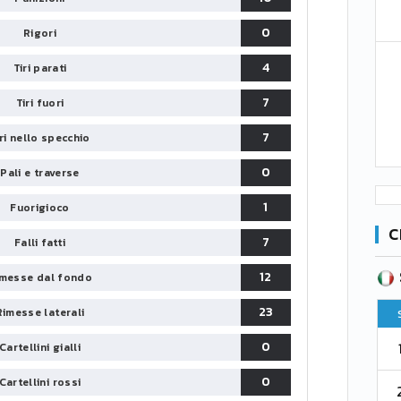
0
Rigori
4
Tiri parati
7
Tiri fuori
7
iri nello specchio
0
Pali e traverse
1
Fuorigioco
C
7
Falli fatti
SERIE B
12
messe dal fondo
CA
CLASSIFICA
23
Rimesse laterali
Pt
Squadra
PG
Pt
0
1
Cartellini gialli
Parma
76
38
76
0
Cartellini rossi
2
Como 1907
67
38
73