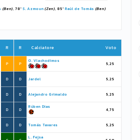
s
(Ben)
, 78'
S. Azmoun
(Zen)
, 85'
Raúl de Tomás
(Ben)
R
R
Calciatore
Voto
O. Vlachodimos
P
P
5,25
D
D
Jardel
5,25
D
D
Alejandro Grimaldo
5,25
Rúben Dias
D
D
4,75
D
D
Tomás Tavares
5,25
L. Fejsa