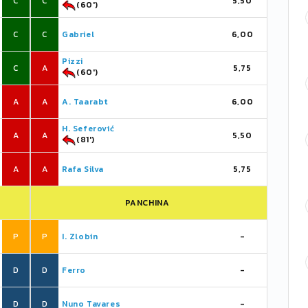
C
C
5,50
(60')
C
C
Gabriel
6,00
Pizzi
C
A
5,75
(60')
A
A
A. Taarabt
6,00
H. Seferović
A
A
5,50
(81')
A
A
Rafa Silva
5,75
PANCHINA
P
P
I. Zlobin
-
D
D
Ferro
-
D
D
Nuno Tavares
-