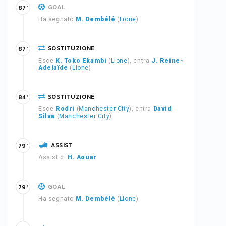
GOAL
87'
Ha segnato
M. Dembélé
(
Lione
)
SOSTITUZIONE
87'
Esce
K. Toko Ekambi
(
Lione
), entra
J. Reine-
Adelaïde
(
Lione
)
SOSTITUZIONE
84'
Esce
Rodri
(
Manchester City
), entra
David
Silva
(
Manchester City
)
ASSIST
79'
Assist di
H. Aouar
GOAL
79'
Ha segnato
M. Dembélé
(
Lione
)