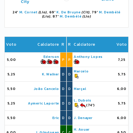
City
24'
M. Cornet
(Lio)
, 69'
K. De Bruyne
(Cit)
, 79'
M. Dembélé
(Lio)
, 87'
M. Dembélé
(Lio)
Voto
Calciatore
R
R
Calciatore
Voto
Ederson
Anthony Lopes
5,00
P
P
7,25
Marcelo
5,25
K. Walker
D
D
5,75
5,50
João Cancelo
D
D
Marçal
6,00
L. Dubois
5,25
Aymeric Laporte
D
D
5,75
(74')
5,50
Eric
D
D
J. Denayer
6,00
H. Aouar
6,00
I. Gündogan
C
C
6,50