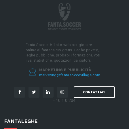
Fanta.Soccer è il sito web per giocare
online al fantacalcio gratis. Leghe private,
leghe pubbliche, probabili formazioni, voti
live, statistiche, quotazioni calciatori.
MARKETING E PUBBLICITÀ
marketing@fantasoccevillage.com
CONTATTACI
- 10.1.0.204
FANTALEGHE