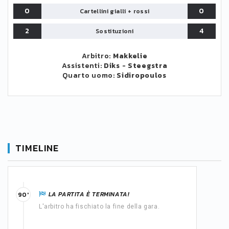
0
0
Cartellini gialli + rossi
2
4
Sostituzioni
Arbitro:
Makkelie
Assistenti:
Diks
-
Steegstra
Quarto uomo:
Sidiropoulos
TIMELINE
LA PARTITA È TERMINATA!
90'
L'arbitro ha fischiato la fine della gara.