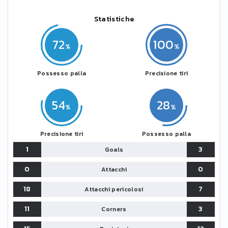
Statistiche
72
100
Possesso palla
Precisione tiri
54
28
Precisione tiri
Possesso palla
1
3
Goals
0
0
Attacchi
18
7
Attacchi pericolosi
11
3
Corners