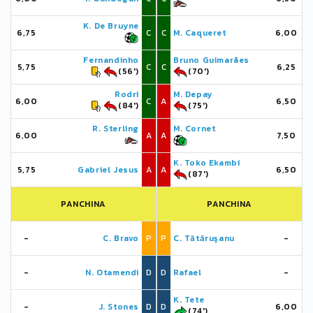
K. De Bruyne
6,75
C
C
M. Caqueret
6,00
Fernandinho
Bruno Guimarães
5,75
C
C
6,25
(56')
(70')
Rodri
M. Depay
6,00
C
A
6,50
(84')
(75')
R. Sterling
M. Cornet
6,00
A
A
7,50
K. Toko Ekambi
5,75
Gabriel Jesus
A
A
6,50
(87')
PANCHINA
PANCHINA
-
C. Bravo
P
P
C. Tătăruşanu
-
-
N. Otamendi
D
D
Rafael
-
K. Tete
-
J. Stones
D
D
6,00
(74')