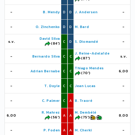
-
B. Mendy
D
D
J. Andersen
-
-
O. Zinchenko
D
D
M. Bard
-
David Silva
s.v.
C
D
S. Diomandé
-
(84')
J. Reine-Adelaïde
-
Bernardo Silva
C
C
s.v.
(87')
Thiago Mendes
-
Adrian Bernabe
C
C
6,00
(70')
-
T. Doyle
C
C
Jean Lucas
-
-
C. Palmer
C
A
B. Traoré
-
R. Mahrez
M. Dembélé
6,00
A
A
8,00
(56')
(75')
-
P. Foden
A
A
M. Cherki
-