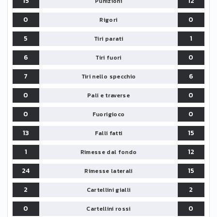
15
12
Punizioni
0
0
Rigori
5
1
Tiri parati
6
0
Tiri fuori
7
6
Tiri nello specchio
0
0
Pali e traverse
0
0
Fuorigioco
13
15
Falli fatti
1
12
Rimesse dal fondo
24
15
Rimesse laterali
2
2
Cartellini gialli
0
0
Cartellini rossi