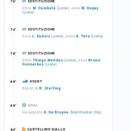
SOSTITUZIONE
75'
Entra
M. Dembélé
(
Lione
), esce
M. Depay
(
Lione
)
SOSTITUZIONE
74'
Esce
L. Dubois
(
Lione
), entra
K. Tete
(
Lione
)
SOSTITUZIONE
70'
Entra
Thiago Mendes
(
Lione
), esce
Bruno
Guimarães
(
Lione
)
ASSIST
69'
Assist di
R. Sterling
GOAL
69'
Ha segnato
K. De Bruyne
(
Manchester City
)
CARTELLINO GIALLO
64'