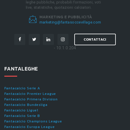
leghe pubbliche, probabili formazioni, voti
live, statistiche, quotazioni calciatori.
MARKETING E PUBBLICITÀ
marketing@fantasoccevillage.com
CONTATTACI
- 10.1.0.204
FANTALEGHE
Fantacalcio Serie A
Fantacalcio Premier League
Fantacalcio Primera Division
Fantacalcio Bundesliga
Fantacalcio Ligue1
Fantacalcio Serie B
Fantacalcio Champions League
Fantacalcio Europa League