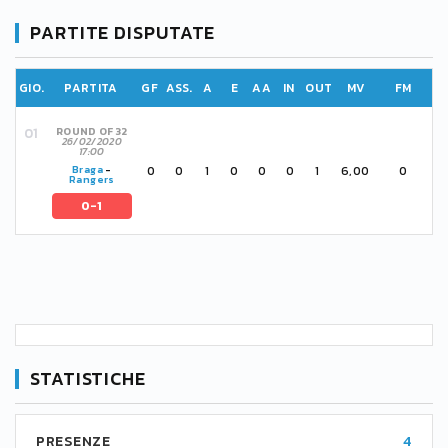
PARTITE DISPUTATE
GIO.
PARTITA
GF
ASS.
A
E
AA
IN
OUT
MV
FM
ROUND OF 32
26/02/2020
17:00
0
0
1
0
0
0
1
6,00
0
Braga
-
Rangers
0-1
STATISTICHE
PRESENZE
4