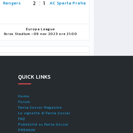
2
1
Rangers
AC Sparta Praha
Europa League
Ibrox Stadium -
09 nov 2023 ore 21:00
QUICK LINKS
Home
Forum
Fanta.Soccer Magazine
Le vignette di Fanta.Soccer
FAQ
Pubblicità su Fanta.Soccer
PREMIUM