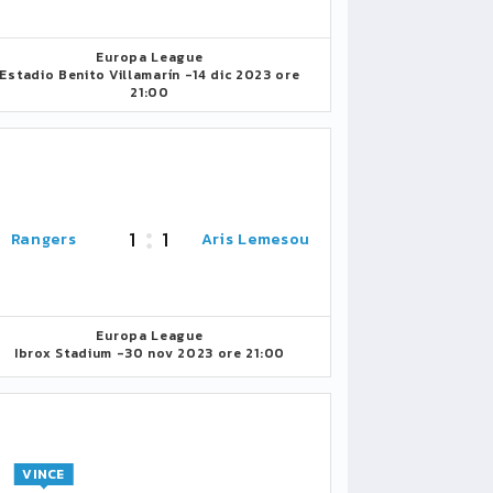
Europa League
Estadio Benito Villamarín -
14 dic 2023 ore
21:00
1
1
Rangers
Aris Lemesou
Europa League
Ibrox Stadium -
30 nov 2023 ore 21:00
VINCE