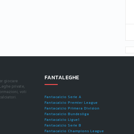
FANTALEGHE
er giocare
 Leghe private,
ormazioni, voti
Fantacalcio Serie A
calciatori.
Fantacalcio Premier League
Fantacalcio Primera Division
Fantacalcio Bundesliga
Fantacalcio Ligue1
Fantacalcio Serie B
Fantacalcio Champions League