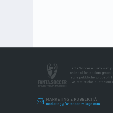
Fanta.Soccer è il sito web p
online al fantacalcio gratis.
leghe pubbliche, probabili f
live, statistiche, quotazioni 
MARKETING E PUBBLICITÀ
marketing@fantasoccevillage.com