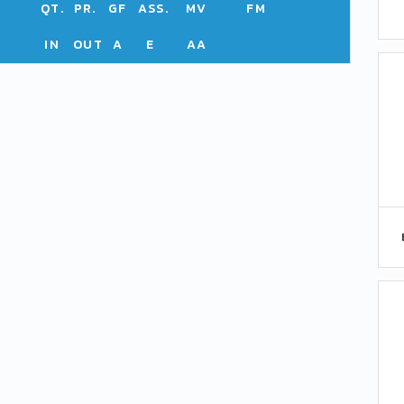
QT.
PR.
GF
ASS.
MV
FM
IN
OUT
A
E
AA